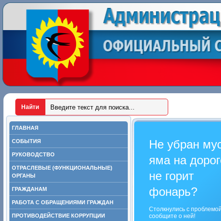
ГЛАВНАЯ
Не убран му
СОБЫТИЯ
РУКОВОДСТВО
яма на дорог
ОТРАСЛЕВЫЕ (ФУНКЦИОНАЛЬНЫЕ)
не горит
ОРГАНЫ
фонарь?
ГРАЖДАНАМ
РАБОТА С ОБРАЩЕНИЯМИ ГРАЖДАН
Столкнулись с проблемо
ПРОТИВОДЕЙСТВИЕ КОРРУПЦИИ
сообщите о ней!