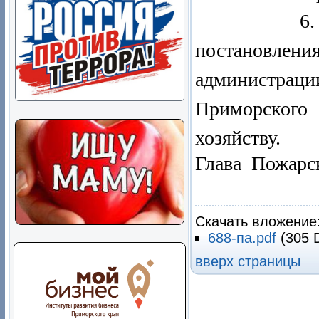
6. Контро
постановлен
администраци
Приморског
хозяйству.
Глава Пож
В.М.
Скачать вложение
688-па.pdf
(305 
вверх страницы