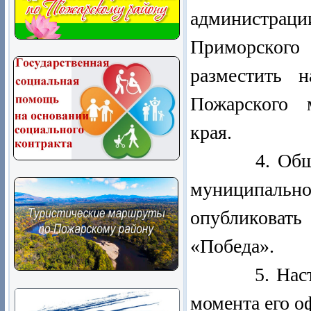
администраци
Приморског
разместить 
Пожарского 
края.
4. Общему 
муниципал
опубликоват
«Победа».
5. Настояще
момента его о