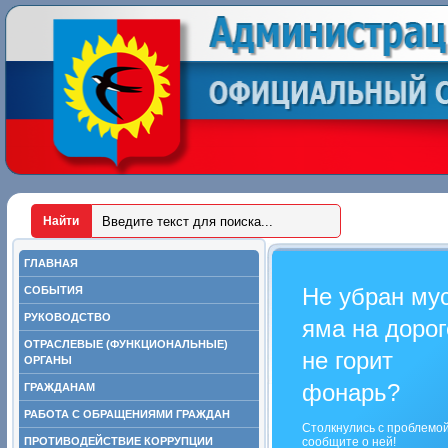
ГЛАВНАЯ
Не убран му
СОБЫТИЯ
РУКОВОДСТВО
яма на дорог
ОТРАСЛЕВЫЕ (ФУНКЦИОНАЛЬНЫЕ)
не горит
ОРГАНЫ
фонарь?
ГРАЖДАНАМ
РАБОТА С ОБРАЩЕНИЯМИ ГРАЖДАН
Столкнулись с проблемо
ПРОТИВОДЕЙСТВИЕ КОРРУПЦИИ
сообщите о ней!