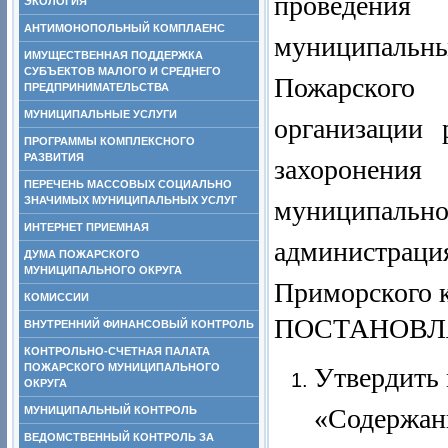
проведения 
ЭКОЛОГИЯ
АНТИМОНОПОЛЬНЫЙ КОМПЛАЕНС
муниципальны
ИМУЩЕСТВЕННАЯ ПОДДЕРЖКА
СУБЪЕКТОВ МАЛОГО И СРЕДНЕГО
Пожарского
ПРЕДПРИНИМАТЕЛЬСТВА
МУНИЦИПАЛЬНЫЕ УСЛУГИ
организации 
ПРОГРАММЫ КОМПЛЕКСНОГО
РАЗВИТИЯ
захоронен
ПЕРЕЧЕНЬ МАССОВЫХ СОЦИАЛЬНО
ЗНАЧИМЫХ МУНИЦИПАЛЬНЫХ УСЛУГ
муниципаль
ИНТЕРНЕТ ПРИЕМНАЯ
администраци
ДУМА ПОЖАРСКОГО
МУНИЦИПАЛЬНОГО ОКРУГА
Приморского 
КОМИССИИ
ПОСТАНОВЛ
ВНУТРЕННИЙ ФИНАНСОВЫЙ КОНТРОЛЬ
КОНТРОЛЬНО-СЧЕТНАЯ ПАЛАТА
ПОЖАРСКОГО МУНИЦИПАЛЬНОГО
Утвердить
ОКРУГА
«Содержани
МУНИЦИПАЛЬНЫЙ КОНТРОЛЬ
ВЕДОМСТВЕННЫЙ КОНТРОЛЬ ЗА