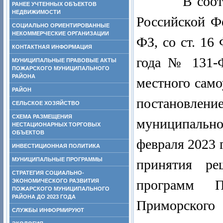
В соответст
РАНЕЕ УЧТЕННЫХ ОБЪЕКТОВ
НЕДВИЖИМОСТИ
Российской Ф
СОЦИАЛЬНО ОРИЕНТИРОВАННЫЕ
НЕКОММЕРЧЕСКИЕ ОРГАНИЗАЦИИ
ФЗ, со ст. 16
КОНТАКТНАЯ ИНФОРМАЦИЯ
года № 131-
МУНИЦИПАЛЬНЫЕ ПРАВОВЫЕ АКТЫ
ПОЖАРСКОГО МУНИЦИПАЛЬНОГО
РАЙОНА
местного само
РАЙОН
постановле
СЕЛЬСКОЕ ХОЗЯЙСТВО
СХЕМА РАЗМЕЩЕНИЯ
муниципальн
НЕСТАЦИОНАРНЫХ ТОРГОВЫХ
ОБЪЕКТОВ
февраля 2023 
ИНВЕСТИЦИОННАЯ ПОЛИТИКА
МУНИЦИПАЛЬНЫЕ ПРОГРАММЫ
принятия ре
СТРАТЕГИЯ СОЦИАЛЬНО-
программ П
ЭКОНОМИЧЕСКОГО РАЗВИТИЯ
ПОЖАРСКОГО МУНИЦИПАЛЬНОГО
РАЙОНА ДО 2023 ГОДА
Приморского
СЛУЖБЫ ИНФОРМИРУЮТ