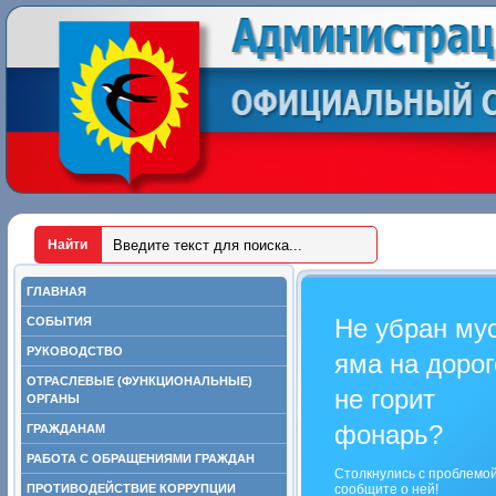
ГЛАВНАЯ
Не убран му
СОБЫТИЯ
РУКОВОДСТВО
яма на дорог
ОТРАСЛЕВЫЕ (ФУНКЦИОНАЛЬНЫЕ)
не горит
ОРГАНЫ
фонарь?
ГРАЖДАНАМ
РАБОТА С ОБРАЩЕНИЯМИ ГРАЖДАН
Столкнулись с проблемо
ПРОТИВОДЕЙСТВИЕ КОРРУПЦИИ
сообщите о ней!