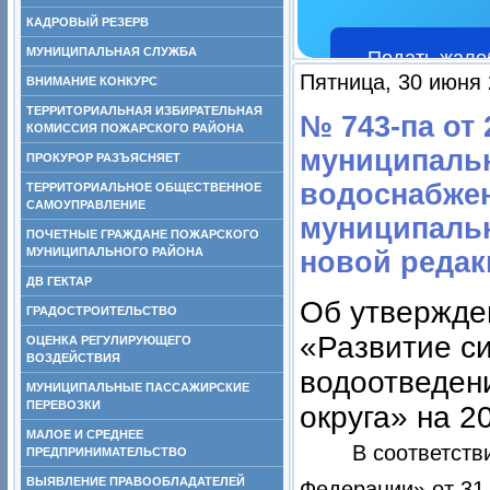
КАДРОВЫЙ РЕЗЕРВ
МУНИЦИПАЛЬНАЯ СЛУЖБА
Подать жало
Пятница, 30 июня 
ВНИМАНИЕ КОНКУРС
ТЕРРИТОРИАЛЬНАЯ ИЗБИРАТЕЛЬНАЯ
№ 743-па от
КОМИССИЯ ПОЖАРСКОГО РАЙОНА
муниципальн
ПРОКУРОР РАЗЪЯСНЯЕТ
водоснабжен
ТЕРРИТОРИАЛЬНОЕ ОБЩЕСТВЕННОЕ
САМОУПРАВЛЕНИЕ
муниципальн
ПОЧЕТНЫЕ ГРАЖДАНЕ ПОЖАРСКОГО
МУНИЦИПАЛЬНОГО РАЙОНА
новой редак
ДВ ГЕКТАР
Об утвержде
ГРАДОСТРОИТЕЛЬСТВО
«Развитие с
ОЦЕНКА РЕГУЛИРУЮЩЕГО
ВОЗДЕЙСТВИЯ
водоотведен
МУНИЦИПАЛЬНЫЕ ПАССАЖИРСКИЕ
ПЕРЕВОЗКИ
округа» на 2
МАЛОЕ И СРЕДНЕЕ
В соответств
ПРЕДПРИНИМАТЕЛЬСТВО
ВЫЯВЛЕНИЕ ПРАВООБЛАДАТЕЛЕЙ
Федерации» от 31 