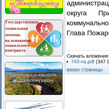
администра
округа Пр
коммунальном
Глава Пожа
В.М
Скачать вложение
743-па.pdf
(347 
вверх страницы