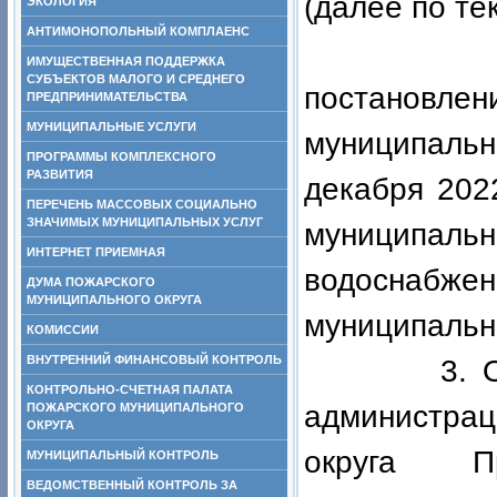
(далее по те
ЭКОЛОГИЯ
АНТИМОНОПОЛЬНЫЙ КОМПЛАЕНС
2. Приз
ИМУЩЕСТВЕННАЯ ПОДДЕРЖКА
СУБЪЕКТОВ МАЛОГО И СРЕДНЕГО
постановл
ПРЕДПРИНИМАТЕЛЬСТВА
МУНИЦИПАЛЬНЫЕ УСЛУГИ
муниципальн
ПРОГРАММЫ КОМПЛЕКСНОГО
РАЗВИТИЯ
декабря 202
ПЕРЕЧЕНЬ МАССОВЫХ СОЦИАЛЬНО
ЗНАЧИМЫХ МУНИЦИПАЛЬНЫХ УСЛУГ
муниципаль
ИНТЕРНЕТ ПРИЕМНАЯ
водоснабже
ДУМА ПОЖАРСКОГО
МУНИЦИПАЛЬНОГО ОКРУГА
муниципально
КОМИССИИ
ВНУТРЕННИЙ ФИНАНСОВЫЙ КОНТРОЛЬ
3. Отделу
КОНТРОЛЬНО-СЧЕТНАЯ ПАЛАТА
администра
ПОЖАРСКОГО МУНИЦИПАЛЬНОГО
ОКРУГА
округа П
МУНИЦИПАЛЬНЫЙ КОНТРОЛЬ
ВЕДОМСТВЕННЫЙ КОНТРОЛЬ ЗА