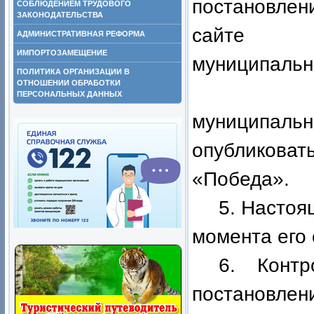
постановле
СОБЛЮДЕНИЕМ ТРУДОВОГО
ЗАКОНОДАТЕЛЬСТВА
сайте а
АДМИНИСТРАТИВНАЯ РЕФОРМА
ИМПОРТОЗАМЕЩЕНИЕ
муниципально
ПОЛИТИКА ОРГАНИЗАЦИИ В
ОТНОШЕНИИ ОБРАБОТКИ
4. Обще
ПЕРСОНАЛЬНЫХ ДАННЫХ
муниципал
опубликоват
«Победа».
5. Настоя
момента его
6. Контр
постановлен