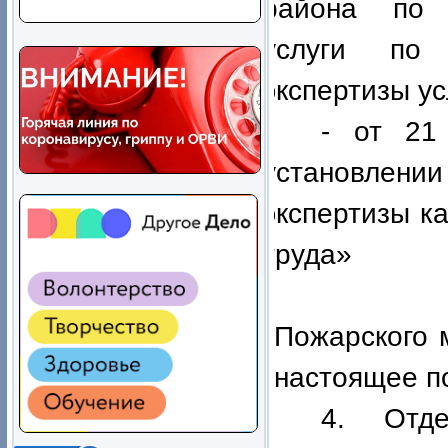
района по п
услуги по 
экспертизы ус
- от 21
установлени
экспертизы к
труда»
3. Обще
Пожарского 
настоящее п
4. Отде