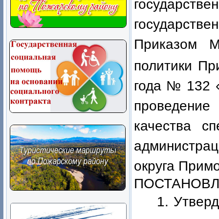
государс
государстве
Приказом
Ми
политики Пр
года № 132 
проведени
качества сп
администра
округа Примо
ПОСТАНОВЛ
1. Утвер