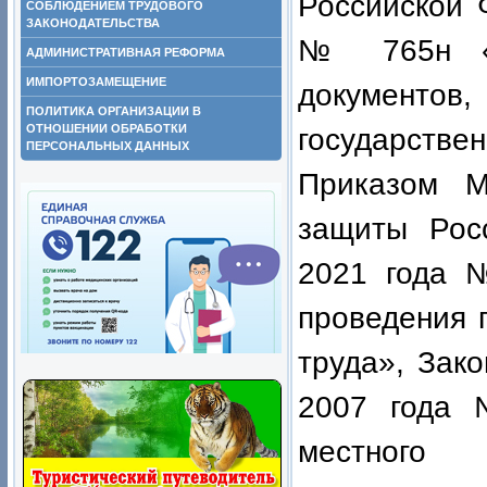
Российской 
СОБЛЮДЕНИЕМ ТРУДОВОГО
ЗАКОНОДАТЕЛЬСТВА
№ 765н «О
АДМИНИСТРАТИВНАЯ РЕФОРМА
ИМПОРТОЗАМЕЩЕНИЕ
документо
ПОЛИТИКА ОРГАНИЗАЦИИ В
ОТНОШЕНИИ ОБРАБОТКИ
государстве
ПЕРСОНАЛЬНЫХ ДАННЫХ
Приказом
Ми
защиты Рос
2021 года 
проведения 
труда», Зак
2007 года 
местного