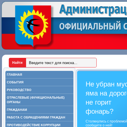
ГЛАВНАЯ
Не убран му
СОБЫТИЯ
РУКОВОДСТВО
яма на дорог
ОТРАСЛЕВЫЕ (ФУНКЦИОНАЛЬНЫЕ)
не горит
ОРГАНЫ
фонарь?
ГРАЖДАНАМ
РАБОТА С ОБРАЩЕНИЯМИ ГРАЖДАН
Столкнулись с проблемо
ПРОТИВОДЕЙСТВИЕ КОРРУПЦИИ
сообщите о ней!