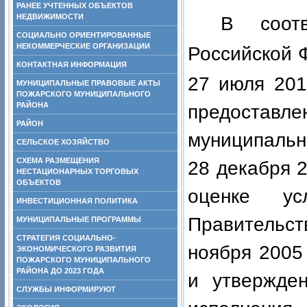
РАНЕЕ УЧТЕННЫХ ОБЪЕКТОВ
НЕДВИЖИМОСТИ
В соот
СОЦИАЛЬНО ОРИЕНТИРОВАННЫЕ
НЕКОММЕРЧЕСКИЕ ОРГАНИЗАЦИИ
Российской 
КОНТАКТНАЯ ИНФОРМАЦИЯ
27 июля 201
МУНИЦИПАЛЬНЫЕ ПРАВОВЫЕ АКТЫ
ПОЖАРСКОГО МУНИЦИПАЛЬНОГО
РАЙОНА
предоста
РАЙОН
муниципальн
СЕЛЬСКОЕ ХОЗЯЙСТВО
СХЕМА РАЗМЕЩЕНИЯ
28 декабря 
НЕСТАЦИОНАРНЫХ ТОРГОВЫХ
ОБЪЕКТОВ
оценке ус
ИНВЕСТИЦИОННАЯ ПОЛИТИКА
Правительс
МУНИЦИПАЛЬНЫЕ ПРОГРАММЫ
СТРАТЕГИЯ СОЦИАЛЬНО-
ноября 2005
ЭКОНОМИЧЕСКОГО РАЗВИТИЯ
ПОЖАРСКОГО МУНИЦИПАЛЬНОГО
РАЙОНА ДО 2023 ГОДА
и утвержден
СЛУЖБЫ ИНФОРМИРУЮТ