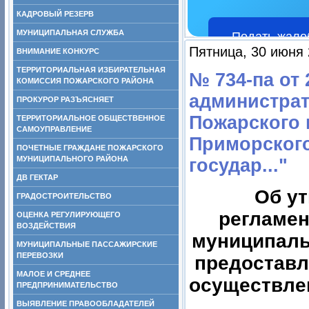
КАДРОВЫЙ РЕЗЕРВ
МУНИЦИПАЛЬНАЯ СЛУЖБА
Подать жало
Пятница, 30 июня 
ВНИМАНИЕ КОНКУРС
ТЕРРИТОРИАЛЬНАЯ ИЗБИРАТЕЛЬНАЯ
№ 734-па от
КОМИССИЯ ПОЖАРСКОГО РАЙОНА
администрат
ПРОКУРОР РАЗЪЯСНЯЕТ
Пожарского 
ТЕРРИТОРИАЛЬНОЕ ОБЩЕСТВЕННОЕ
САМОУПРАВЛЕНИЕ
Приморского
ПОЧЕТНЫЕ ГРАЖДАНЕ ПОЖАРСКОГО
МУНИЦИПАЛЬНОГО РАЙОНА
государ..."
ДВ ГЕКТАР
Об у
ГРАДОСТРОИТЕЛЬСТВО
регламен
ОЦЕНКА РЕГУЛИРУЮЩЕГО
ВОЗДЕЙСТВИЯ
муниципаль
МУНИЦИПАЛЬНЫЕ ПАССАЖИРСКИЕ
ПЕРЕВОЗКИ
предоставл
МАЛОЕ И СРЕДНЕЕ
осуществле
ПРЕДПРИНИМАТЕЛЬСТВО
ВЫЯВЛЕНИЕ ПРАВООБЛАДАТЕЛЕЙ