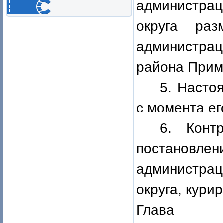
администра
округа ра
администра
района Примо
5. Насто
с момента е
6. Конт
постановлен
администра
округа, кури
Глава По