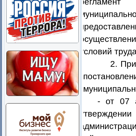
регламент
муниципальн
предоставле
осуществлен
условий труда
2. Призна
постановл
муниципальн
- от 07
утверждении
администра