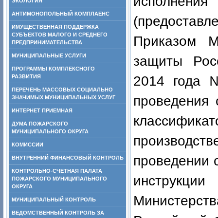
исполнен
ЭКОЛОГИЯ
АНТИМОНОПОЛЬНЫЙ КОМПЛАЕНС
(предостав
ИМУЩЕСТВЕННАЯ ПОДДЕРЖКА
СУБЪЕКТОВ МАЛОГО И СРЕДНЕГО
Приказом М
ПРЕДПРИНИМАТЕЛЬСТВА
МУНИЦИПАЛЬНЫЕ УСЛУГИ
защиты Рос
ПРОГРАММЫ КОМПЛЕКСНОГО
РАЗВИТИЯ
2014 года 
ПЕРЕЧЕНЬ МАССОВЫХ СОЦИАЛЬНО
проведения 
ЗНАЧИМЫХ МУНИЦИПАЛЬНЫХ УСЛУГ
ИНТЕРНЕТ ПРИЕМНАЯ
классифик
ДУМА ПОЖАРСКОГО
МУНИЦИПАЛЬНОГО ОКРУГА
производст
КОМИССИИ
проведении 
ВНУТРЕННИЙ ФИНАНСОВЫЙ КОНТРОЛЬ
КОНТРОЛЬНО-СЧЕТНАЯ ПАЛАТА
инструкции
ПОЖАРСКОГО МУНИЦИПАЛЬНОГО
ОКРУГА
Министерст
МУНИЦИПАЛЬНЫЙ КОНТРОЛЬ
ВЕДОМСТВЕННЫЙ КОНТРОЛЬ ЗА