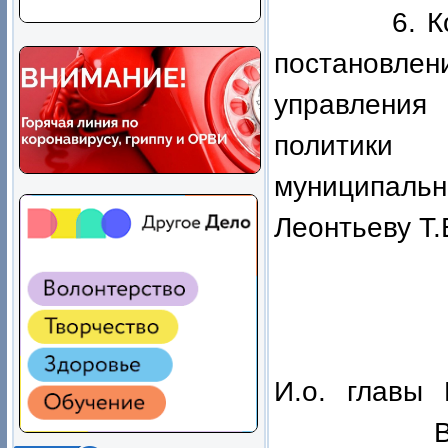
6. Контро
постановл
управления
политики
муниципал
Леонтьеву Т.
И.о. главы 
В.Ю. Н