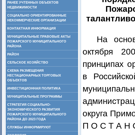
РАНЕЕ УЧТЕННЫХ ОБЪЕКТОВ
Пожарс
НЕДВИЖИМОСТИ
СОЦИАЛЬНО ОРИЕНТИРОВАННЫЕ
талантливо
НЕКОММЕРЧЕСКИЕ ОРГАНИЗАЦИИ
КОНТАКТНАЯ ИНФОРМАЦИЯ
МУНИЦИПАЛЬНЫЕ ПРАВОВЫЕ АКТЫ
На осно
ПОЖАРСКОГО МУНИЦИПАЛЬНОГО
РАЙОНА
октября 2
РАЙОН
принципах о
СЕЛЬСКОЕ ХОЗЯЙСТВО
СХЕМА РАЗМЕЩЕНИЯ
в Российск
НЕСТАЦИОНАРНЫХ ТОРГОВЫХ
ОБЪЕКТОВ
муниципал
ИНВЕСТИЦИОННАЯ ПОЛИТИКА
МУНИЦИПАЛЬНЫЕ ПРОГРАММЫ
администра
СТРАТЕГИЯ СОЦИАЛЬНО-
ЭКОНОМИЧЕСКОГО РАЗВИТИЯ
округа Примо
ПОЖАРСКОГО МУНИЦИПАЛЬНОГО
РАЙОНА ДО 2023 ГОДА
П О С Т А Н 
СЛУЖБЫ ИНФОРМИРУЮТ