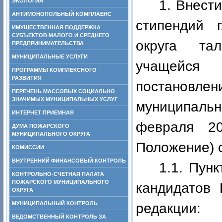
ЭКОЛОГИЯ
1. Внест
АНТИМОНОПОЛЬНЫЙ КОМПЛАЕНС
стипендий 
ИМУЩЕСТВЕННАЯ ПОДДЕРЖКА
СУБЪЕКТОВ МАЛОГО И СРЕДНЕГО
округа тал
ПРЕДПРИНИМАТЕЛЬСТВА
МУНИЦИПАЛЬНЫЕ УСЛУГИ
учащейся
ПРОГРАММЫ КОМПЛЕКСНОГО
РАЗВИТИЯ
постановле
ПЕРЕЧЕНЬ МАССОВЫХ СОЦИАЛЬНО
ЗНАЧИМЫХ МУНИЦИПАЛЬНЫХ УСЛУГ
муниципальн
ИНТЕРНЕТ ПРИЕМНАЯ
февраля 2
ДУМА ПОЖАРСКОГО
МУНИЦИПАЛЬНОГО ОКРУГА
Положение) 
КОМИССИИ
ВНУТРЕННИЙ ФИНАНСОВЫЙ КОНТРОЛЬ
1.1. Пунк
КОНТРОЛЬНО-СЧЕТНАЯ ПАЛАТА
ПОЖАРСКОГО МУНИЦИПАЛЬНОГО
кандидатов
ОКРУГА
МУНИЦИПАЛЬНЫЙ КОНТРОЛЬ
редакции:
ВЕДОМСТВЕННЫЙ КОНТРОЛЬ ЗА