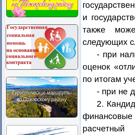
государстве
и государст
также мож
следующих с
- при на
оценок «отл
по итогам уч
- при не 
2. Кандид
финансовы
расчетный