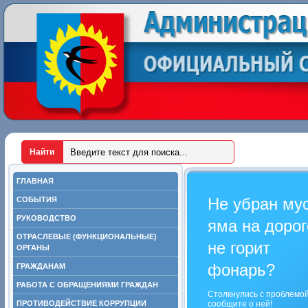
ГЛАВНАЯ
Не убран му
СОБЫТИЯ
РУКОВОДСТВО
яма на дорог
ОТРАСЛЕВЫЕ (ФУНКЦИОНАЛЬНЫЕ)
не горит
ОРГАНЫ
фонарь?
ГРАЖДАНАМ
РАБОТА С ОБРАЩЕНИЯМИ ГРАЖДАН
Столкнулись с проблемо
ПРОТИВОДЕЙСТВИЕ КОРРУПЦИИ
сообщите о ней!