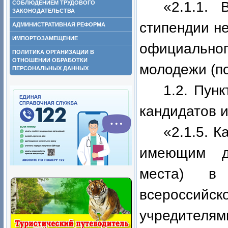
«2.1.1. 
СОБЛЮДЕНИЕМ ТРУДОВОГО
ЗАКОНОДАТЕЛЬСТВА
стипендии н
АДМИНИСТРАТИВНАЯ РЕФОРМА
ИМПОРТОЗАМЕЩЕНИЕ
официальн
ПОЛИТИКА ОРГАНИЗАЦИИ В
ОТНОШЕНИИ ОБРАБОТКИ
молодежи (по
ПЕРСОНАЛЬНЫХ ДАННЫХ
1.2. Пунк
кандидатов 
«2.1.5. 
имеющим д
места) в 
всероссий
учредит