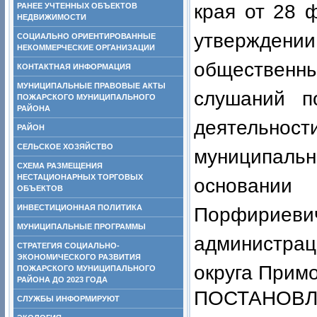
края от 28 
РАНЕЕ УЧТЕННЫХ ОБЪЕКТОВ
НЕДВИЖИМОСТИ
утверждении
СОЦИАЛЬНО ОРИЕНТИРОВАННЫЕ
НЕКОММЕРЧЕСКИЕ ОРГАНИЗАЦИИ
обществен
КОНТАКТНАЯ ИНФОРМАЦИЯ
МУНИЦИПАЛЬНЫЕ ПРАВОВЫЕ АКТЫ
слушаний п
ПОЖАРСКОГО МУНИЦИПАЛЬНОГО
РАЙОНА
деятельно
РАЙОН
СЕЛЬСКОЕ ХОЗЯЙСТВО
муниципальн
СХЕМА РАЗМЕЩЕНИЯ
НЕСТАЦИОНАРНЫХ ТОРГОВЫХ
основани
ОБЪЕКТОВ
ИНВЕСТИЦИОННАЯ ПОЛИТИКА
Порфирие
МУНИЦИПАЛЬНЫЕ ПРОГРАММЫ
администра
СТРАТЕГИЯ СОЦИАЛЬНО-
ЭКОНОМИЧЕСКОГО РАЗВИТИЯ
округа Примо
ПОЖАРСКОГО МУНИЦИПАЛЬНОГО
РАЙОНА ДО 2023 ГОДА
ПОСТАНОВЛ
СЛУЖБЫ ИНФОРМИРУЮТ