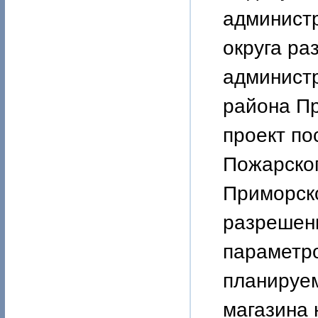
админист
округа ра
админист
района Пр
проект по
Пожарског
Приморско
разрешени
параметр
планируем
магазина 