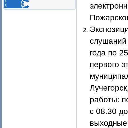
электрон
Пожарског
Экспозици
слушаний 
года по 2
первого э
муниципал
Лучегорск
работы: п
с 08.30 до
выходные 