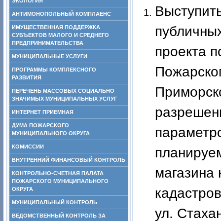
ЭКОЛОГИЯ
Выступит
АНТИМОНОПОЛЬНЫЙ КОМПЛАЕНС
публичных
ИМУЩЕСТВЕННАЯ ПОДДЕРЖКА
СУБЪЕКТОВ МАЛОГО И СРЕДНЕГО
ПРЕДПРИНИМАТЕЛЬСТВА
проекта 
МУНИЦИПАЛЬНЫЕ УСЛУГИ
Пожарског
ПРОГРАММЫ КОМПЛЕКСНОГО
РАЗВИТИЯ
Приморско
ПЕРЕЧЕНЬ МАССОВЫХ СОЦИАЛЬНО
ЗНАЧИМЫХ МУНИЦИПАЛЬНЫХ УСЛУГ
разрешени
ИНТЕРНЕТ ПРИЕМНАЯ
ДУМА ПОЖАРСКОГО
параметр
МУНИЦИПАЛЬНОГО ОКРУГА
КОМИССИИ
планируем
ВНУТРЕННИЙ ФИНАНСОВЫЙ КОНТРОЛЬ
магазина 
КОНТРОЛЬНО-СЧЕТНАЯ ПАЛАТА
ПОЖАРСКОГО МУНИЦИПАЛЬНОГО
кадастров
ОКРУГА
МУНИЦИПАЛЬНЫЙ КОНТРОЛЬ
ул. Стаха
ВЕДОМСТВЕННЫЙ КОНТРОЛЬ ЗА