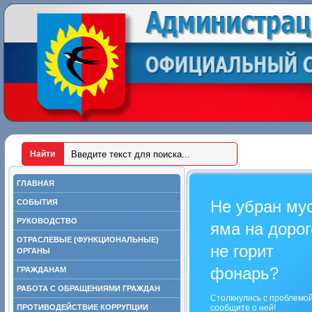
ГЛАВНАЯ
Не убран му
СОБЫТИЯ
РУКОВОДСТВО
яма на дорог
ОТРАСЛЕВЫЕ (ФУНКЦИОНАЛЬНЫЕ)
не горит
ОРГАНЫ
фонарь?
ГРАЖДАНАМ
РАБОТА С ОБРАЩЕНИЯМИ ГРАЖДАН
Столкнулись с проблемо
ПРОТИВОДЕЙСТВИЕ КОРРУПЦИИ
сообщите о ней!