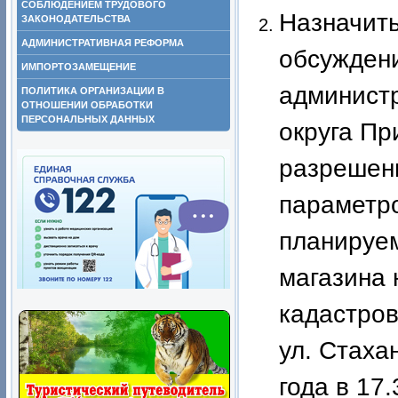
СОБЛЮДЕНИЕМ ТРУДОВОГО
Назначить
ЗАКОНОДАТЕЛЬСТВА
АДМИНИСТРАТИВНАЯ РЕФОРМА
обсуждени
ИМПОРТОЗАМЕЩЕНИЕ
админист
ПОЛИТИКА ОРГАНИЗАЦИИ В
ОТНОШЕНИИ ОБРАБОТКИ
ПЕРСОНАЛЬНЫХ ДАННЫХ
округа Пр
разрешени
параметр
планируем
магазина 
кадастров
ул. Стаха
года в 17