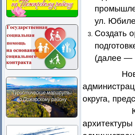
промышлен
ул. Юбиле
Создать о
подготовк
(далее — 
Новоселов
администра
округа, пред
Катерини
архитект