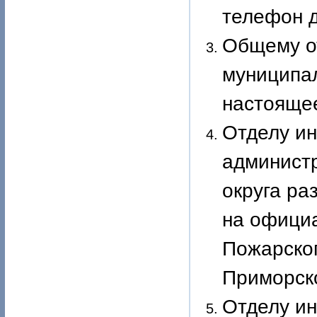
телефон д
Общему о
муниципал
настоящее
Отделу и
админист
округа ра
на офици
Пожарско
Приморско
Отделу и