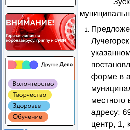
Зускин П.
муниципально
Предложен
Лучегорск
указанном
постановл
форме в 
муниципал
местного 
адресу: 6
центр, 1, 