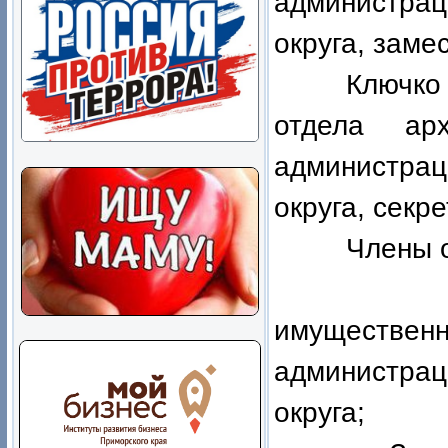
администра
округа, заме
Ключко Н.Е.
отдела арх
администра
округа, секр
Члены орг
Плевак 
имуществе
администра
округа;