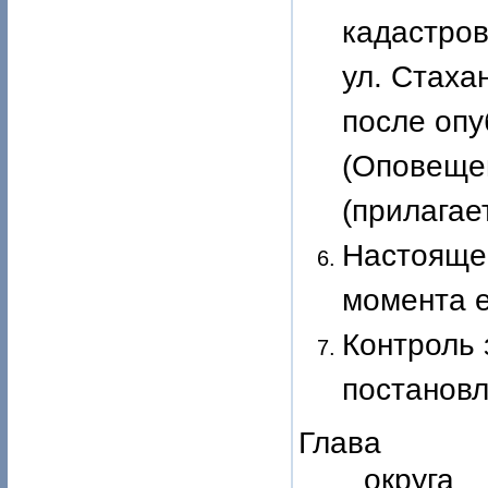
кадастров
ул. Стаха
после оп
(Оповеще
(прилагает
Настоящее
момента е
Контроль 
постановл
Глава По
окр