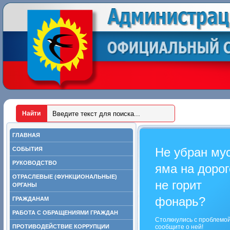
ГЛАВНАЯ
Не убран му
СОБЫТИЯ
РУКОВОДСТВО
яма на дорог
ОТРАСЛЕВЫЕ (ФУНКЦИОНАЛЬНЫЕ)
не горит
ОРГАНЫ
фонарь?
ГРАЖДАНАМ
РАБОТА С ОБРАЩЕНИЯМИ ГРАЖДАН
Столкнулись с проблемо
ПРОТИВОДЕЙСТВИЕ КОРРУПЦИИ
сообщите о ней!