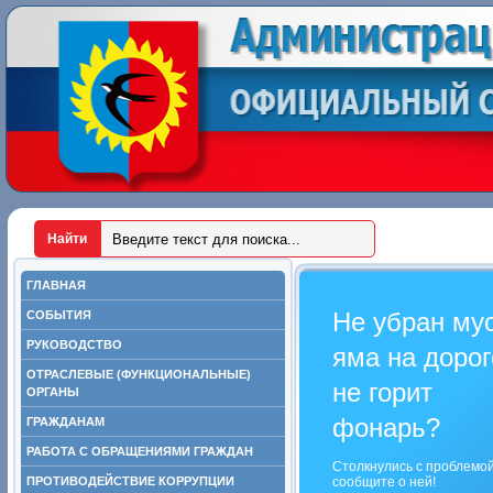
ГЛАВНАЯ
Не убран му
СОБЫТИЯ
РУКОВОДСТВО
яма на дорог
ОТРАСЛЕВЫЕ (ФУНКЦИОНАЛЬНЫЕ)
не горит
ОРГАНЫ
фонарь?
ГРАЖДАНАМ
РАБОТА С ОБРАЩЕНИЯМИ ГРАЖДАН
Столкнулись с проблемо
ПРОТИВОДЕЙСТВИЕ КОРРУПЦИИ
сообщите о ней!