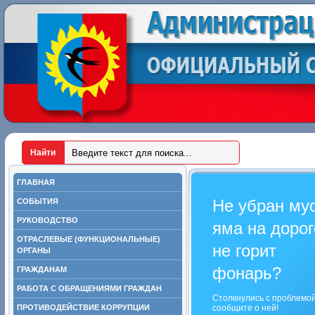
ГЛАВНАЯ
Не убран му
СОБЫТИЯ
РУКОВОДСТВО
яма на дорог
ОТРАСЛЕВЫЕ (ФУНКЦИОНАЛЬНЫЕ)
не горит
ОРГАНЫ
фонарь?
ГРАЖДАНАМ
РАБОТА С ОБРАЩЕНИЯМИ ГРАЖДАН
Столкнулись с проблемо
ПРОТИВОДЕЙСТВИЕ КОРРУПЦИИ
сообщите о ней!