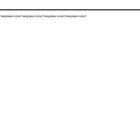
/templates/color2/templates/color2/templates/color2/templates/color2