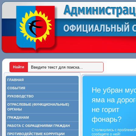
ГЛАВНАЯ
Не убран му
СОБЫТИЯ
РУКОВОДСТВО
яма на дорог
ОТРАСЛЕВЫЕ (ФУНКЦИОНАЛЬНЫЕ)
не горит
ОРГАНЫ
фонарь?
ГРАЖДАНАМ
РАБОТА С ОБРАЩЕНИЯМИ ГРАЖДАН
Столкнулись с проблемо
ПРОТИВОДЕЙСТВИЕ КОРРУПЦИИ
сообщите о ней!