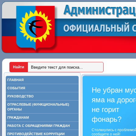
ГЛАВНАЯ
Не убран му
СОБЫТИЯ
РУКОВОДСТВО
яма на дорог
ОТРАСЛЕВЫЕ (ФУНКЦИОНАЛЬНЫЕ)
не горит
ОРГАНЫ
фонарь?
ГРАЖДАНАМ
РАБОТА С ОБРАЩЕНИЯМИ ГРАЖДАН
Столкнулись с проблемо
ПРОТИВОДЕЙСТВИЕ КОРРУПЦИИ
сообщите о ней!