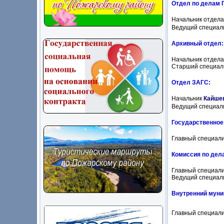
Отдел по делам 
Начальник отдел
Ведущий специал
Архивный отдел:
Начальник отдел
Старший специал
Отдел ЗАГС:
Начальник
Кайше
Ведущий специал
Государственное
Главный специал
Комиссия по дел
Главный специал
Ведущий специал
Внутренний муни
Главный специал