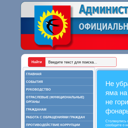
ГЛАВНАЯ
Не убр
СОБЫТИЯ
РУКОВОДСТВО
яма на
ОТРАСЛЕВЫЕ (ФУНКЦИОНАЛЬНЫЕ)
не гор
ОРГАНЫ
фонар
ГРАЖДАНАМ
РАБОТА С ОБРАЩЕНИЯМИ ГРАЖДАН
Столкнулись 
ПРОТИВОДЕЙСТВИЕ КОРРУПЦИИ
сообщите о н