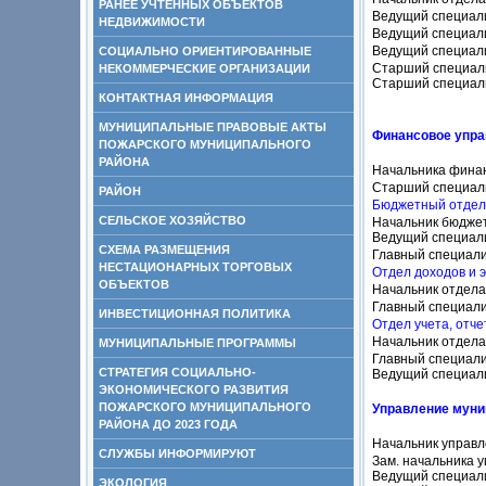
РАНЕЕ УЧТЕННЫХ ОБЪЕКТОВ
Ведущий специал
НЕДВИЖИМОСТИ
Ведущий специал
Ведущий специал
СОЦИАЛЬНО ОРИЕНТИРОВАННЫЕ
Старший специал
НЕКОММЕРЧЕСКИЕ ОРГАНИЗАЦИИ
Старший специал
КОНТАКТНАЯ ИНФОРМАЦИЯ
МУНИЦИПАЛЬНЫЕ ПРАВОВЫЕ АКТЫ
Финансовое упра
ПОЖАРСКОГО МУНИЦИПАЛЬНОГО
РАЙОНА
Начальника фина
Старший специал
РАЙОН
Бюджетный отдел
СЕЛЬСКОЕ ХОЗЯЙСТВО
Начальник бюдже
Ведущий специал
СХЕМА РАЗМЕЩЕНИЯ
Главный специал
НЕСТАЦИОНАРНЫХ ТОРГОВЫХ
Отдел доходов и 
ОБЪЕКТОВ
Начальник отдел
Главный специал
ИНВЕСТИЦИОННАЯ ПОЛИТИКА
Отдел учета, отч
Начальник отдел
МУНИЦИПАЛЬНЫЕ ПРОГРАММЫ
Главный специал
СТРАТЕГИЯ СОЦИАЛЬНО-
Ведущий специал
ЭКОНОМИЧЕСКОГО РАЗВИТИЯ
ПОЖАРСКОГО МУНИЦИПАЛЬНОГО
Управление мун
РАЙОНА ДО 2023 ГОДА
Начальник управ
СЛУЖБЫ ИНФОРМИРУЮТ
Зам. начальника 
Ведущий специал
ЭКОЛОГИЯ