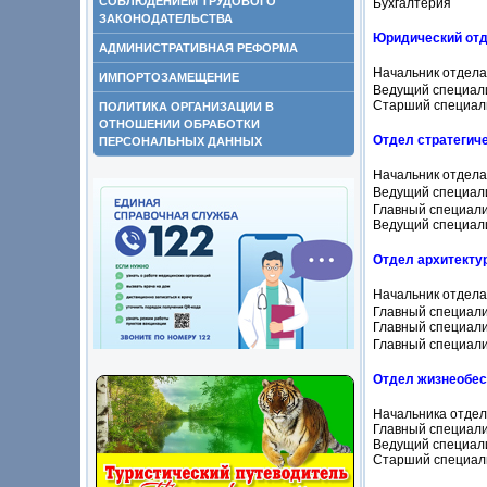
СОБЛЮДЕНИЕМ ТРУДОВОГО
Бухгалтерия
ЗАКОНОДАТЕЛЬСТВА
Юридический отд
АДМИНИСТРАТИВНАЯ РЕФОРМА
Начальник отдел
ИМПОРТОЗАМЕЩЕНИЕ
Ведущий специал
Старший специал
ПОЛИТИКА ОРГАНИЗАЦИИ В
ОТНОШЕНИИ ОБРАБОТКИ
Отдел стратегич
ПЕРСОНАЛЬНЫХ ДАННЫХ
Начальник отдел
Ведущий специал
Главный специал
Ведущий специал
Отдел архитекту
Начальник отдел
Главный специал
Главный специал
Главный специал
Отдел жизнеобес
Начальника отде
Главный специал
Ведущий специал
Старший специал