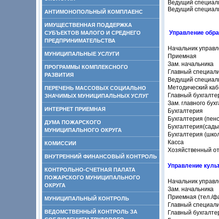
Ведущий специал
Ведущий специал
АНТИМОНОПОЛЬНЫЙ КОМПЛАЕНС
ИМУЩЕСТВЕННАЯ ПОДДЕРЖКА
Управление обра
СУБЪЕКТОВ МАЛОГО И СРЕДНЕГО
ПРЕДПРИНИМАТЕЛЬСТВА
Начальник управ
МУНИЦИПАЛЬНЫЕ УСЛУГИ
Приемная
Зам. начальника
ПРОГРАММЫ КОМПЛЕКСНОГО
Главный специал
РАЗВИТИЯ
Ведущий специал
Методический каб
ПЕРЕЧЕНЬ МАССОВЫХ СОЦИАЛЬНО
Главный бухгалте
ЗНАЧИМЫХ МУНИЦИПАЛЬНЫХ УСЛУГ
Зам. главного бух
ИНТЕРНЕТ ПРИЕМНАЯ
Бухгалтерия
Бухгалтерия (пен
ДУМА ПОЖАРСКОГО
Бухгалтерия(сады
МУНИЦИПАЛЬНОГО ОКРУГА
Бухгалтерия (шко
Касса
КОМИССИИ
Хозяйственный о
ВНУТРЕННИЙ ФИНАНСОВЫЙ КОНТРОЛЬ
Управление куль
КОНТРОЛЬНО-СЧЕТНАЯ ПАЛАТА
ПОЖАРСКОГО МУНИЦИПАЛЬНОГО
Начальник управ
ОКРУГА
Зам. начальника
Приемная (тел./ф
МУНИЦИПАЛЬНЫЙ КОНТРОЛЬ
Главный специал
ВЕДОМСТВЕННЫЙ КОНТРОЛЬ ЗА
Главный бухгалтер