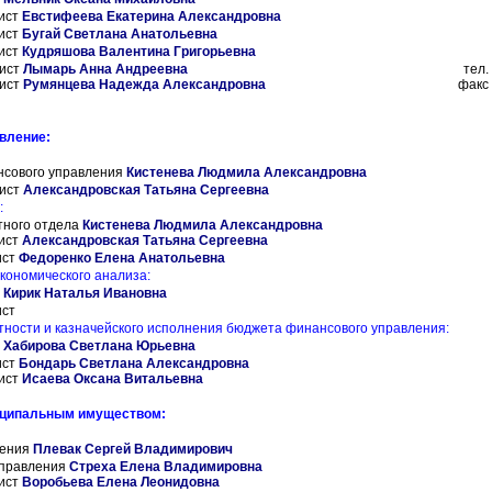
ист
Евстифеева
Екатерина Александровна
ист
Бугай Светлана Анатольевна
ист
Кудряшова Валентина Григорьевна
ист
Лымарь Анна Андреевна
тел.
ист
Румянцева Надежда Александровна
факс 
вление:
нсового управления
Кистенева Людмила Александровна
ист
Александровская Татьяна Сергеевна
:
тного отдела
Кистенева Людмила Александровна
ист
Александровская Татьяна Сергеевна
ист
Федоренко Елена Анатольевна
экономического анализа:
а
Кирик Наталья Ивановна
ист
етности и казначейского исполнения бюджета финансового управления:
а
Хабирова Светлана Юрьевна
ист
Бондарь Светлана Александровна
ист
Исаева Оксана Витальевна
иципальным имуществом:
ления
Плевак Сергей Владимирович
управления
Стреха Елена Владимировна
ист
Воробьева Елена Леонидовна