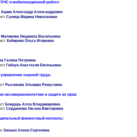
ГОЧС и мобилизационной работе:
а
Харин Александр Александрович
ист
Суница Марина Николаевна
а
Маликова Людмила Васильевна
ист
Хабирова Ольга Игоревна
ва Галина Петровна
ист
Гибзун Анастасия Евгеньевна
 управление охраной труда:
ист
Рысюкова Эльвира Ремусовна
ам несовершеннолетних и защите их прав:
ист
Бондарь Алла Владимировна
ист
Сердюкова Оксана Викторовна
ципальный финансовый контроль:
ис
Зюзько Алена Сергеевна