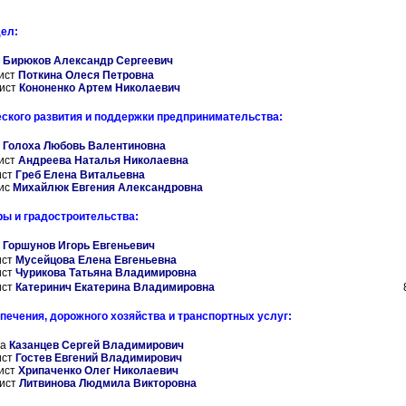
ел:
а
Бирюков Александр Сергеевич
ист
Поткина Олеся Петровна
ист
Кононенко Артем Николаевич
еского развития и поддержки предпринимательства:
а
Голоха Любовь Валентиновна
ист
Андреева Наталья Николаевна
ист
Греб Елена Витальевна
ис
Михайлюк Евгения Александровна
ры и градостроительства:
а
Горшунов Игорь Евгеньевич
ист
Мусейцова Елена Евгеньевна
ист
Чурикова Татьяна Владимировна
ист
Катеринич Екатерина Владимировна
печения, дорожного хозяйства и транспортных услуг:
ла
Казанцев Сергей Владимирович
ист
Гостев Евгений Владимирович
ист
Хрипаченко Олег Николаевич
ист
Литвинова Людмила Викторовна