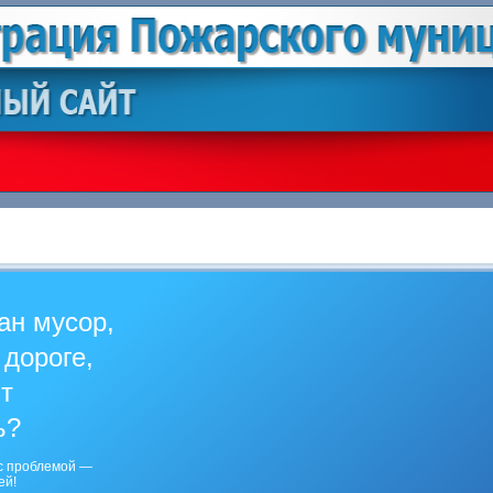
ан мусор,
 дороге,
ит
ь?
с проблемой —
ей!