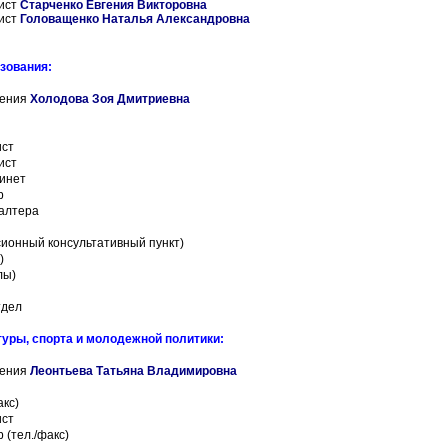
ист
Старченко Евгения Викторовна
ист
Головащенко Наталья Александровна
зования:
ления
Холодова Зоя Дмитриевна
ист
ист
инет
р
галтера
сионный консультативный пункт)
)
лы)
тдел
туры, спорта и молодежной политики:
ления
Леонтьева Татьяна Владимировна
акс)
ист
 (тел./факс)