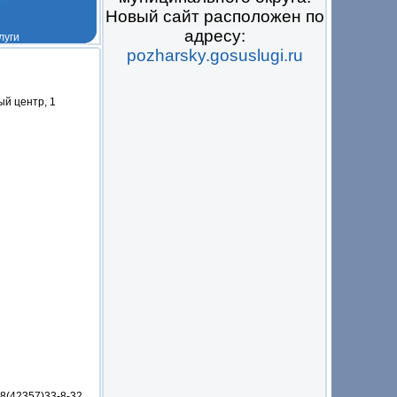
Новый сайт расположен по
адресу:
pozharsky.gosuslugi.ru
 на всё
ый центр, 1
8(42357)33-8-32