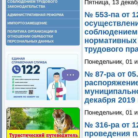
Пятница, 13 декаб
СОБЛЮДЕНИЕМ ТРУДОВОГО
ЗАКОНОДАТЕЛЬСТВА
№ 553-па от 1
АДМИНИСТРАТИВНАЯ РЕФОРМА
осуществлени
ИМПОРТОЗАМЕЩЕНИЕ
соблюдением 
ПОЛИТИКА ОРГАНИЗАЦИИ В
ОТНОШЕНИИ ОБРАБОТКИ
нормативных
ПЕРСОНАЛЬНЫХ ДАННЫХ
трудового пра
Понедельник, 01 и
№ 87-ра от 05
распоряжение
муниципально
декабря 2019 
Понедельник, 01 и
№ 316-ра от 1
проведения п