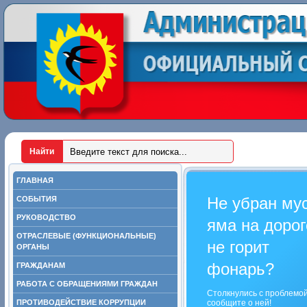
ГЛАВНАЯ
Не убран му
СОБЫТИЯ
РУКОВОДСТВО
яма на дорог
ОТРАСЛЕВЫЕ (ФУНКЦИОНАЛЬНЫЕ)
не горит
ОРГАНЫ
фонарь?
ГРАЖДАНАМ
РАБОТА С ОБРАЩЕНИЯМИ ГРАЖДАН
Столкнулись с проблемо
ПРОТИВОДЕЙСТВИЕ КОРРУПЦИИ
сообщите о ней!