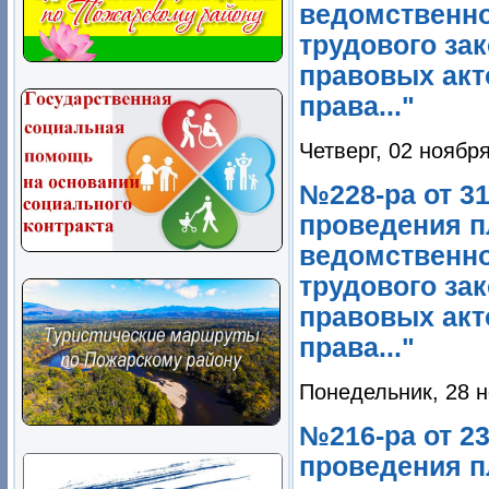
ведомственно
трудового за
правовых акт
права..."
Четверг, 02 ноябр
№228-ра от 31
проведения п
ведомственно
трудового за
правовых акт
права..."
Понедельник, 28 н
№216-ра от 23
проведения п