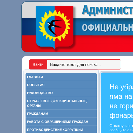
ГЛАВНАЯ
Не убр
СОБЫТИЯ
РУКОВОДСТВО
яма на
ОТРАСЛЕВЫЕ (ФУНКЦИОНАЛЬНЫЕ)
не гор
ОРГАНЫ
фонар
ГРАЖДАНАМ
РАБОТА С ОБРАЩЕНИЯМИ ГРАЖДАН
Столкнулись 
ПРОТИВОДЕЙСТВИЕ КОРРУПЦИИ
сообщите о н