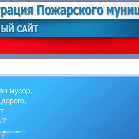
ан мусор,
 дороге,
ит
ь?
с проблемой —
ей!