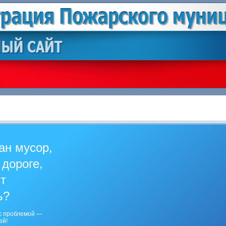
ан мусор,
 дороге,
ит
ь?
с проблемой —
ей!