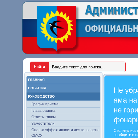
ГЛАВНАЯ
Не убр
СОБЫТИЯ
РУКОВОДСТВО
яма на
График приема
не гор
Глава района
Отчеты главы
фонар
Заместители
Оценка эффективности деятельности
Столкнулись 
сообщите о н
ОМСУ