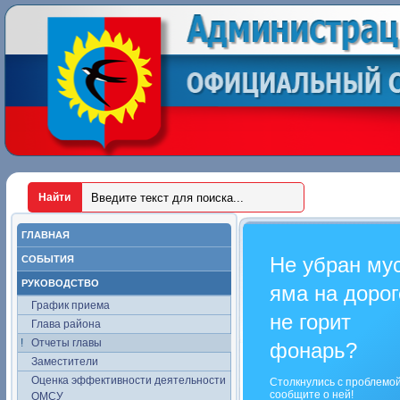
ГЛАВНАЯ
Не убран му
СОБЫТИЯ
РУКОВОДСТВО
яма на дорог
График приема
не горит
Глава района
Отчеты главы
фонарь?
Заместители
Оценка эффективности деятельности
Столкнулись с проблемо
сообщите о ней!
ОМСУ