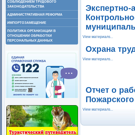
СОБЛЮДЕНИЕМ ТРУДОВОГО
Экспертно-
ЗАКОНОДАТЕЛЬСТВА
АДМИНИСТРАТИВНАЯ РЕФОРМА
Контрольно
ИМПОРТОЗАМЕЩЕНИЕ
муниципаль
ПОЛИТИКА ОРГАНИЗАЦИИ В
ОТНОШЕНИИ ОБРАБОТКИ
View материалs...
ПЕРСОНАЛЬНЫХ ДАННЫХ
Охрана тру
View материалs...
Отчет о ра
Пожарского
View материалs...