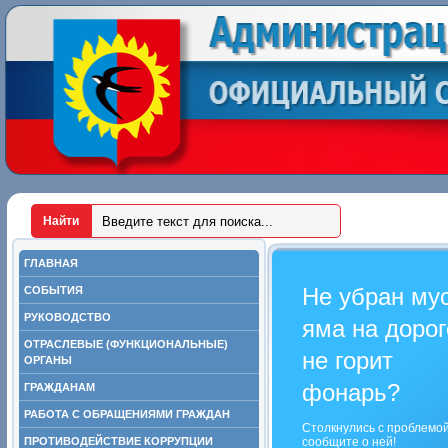
ГЛАВНАЯ
Не убран му
СОБЫТИЯ
РУКОВОДСТВО
яма на дорог
ОТРАСЛЕВЫЕ (ФУНКЦИОНАЛЬНЫЕ)
не горит
ОРГАНЫ
фонарь?
ГРАЖДАНАМ
РАБОТА С ОБРАЩЕНИЯМИ ГРАЖДАН
Столкнулись с проблемо
ПРОТИВОДЕЙСТВИЕ КОРРУПЦИИ
сообщите о ней!