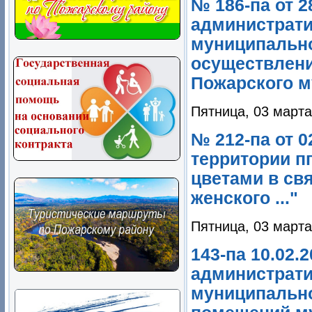
№ 186-па от 
администрати
муниципально
осуществлени
Пожарского му
Пятница, 03 марта
№ 212-па от 0
территории пг
цветами в св
женского ..."
Пятница, 03 марта
143-па 10.02.
администрати
муниципально