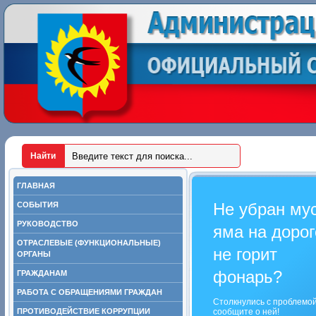
ГЛАВНАЯ
Не убран му
СОБЫТИЯ
РУКОВОДСТВО
яма на дорог
ОТРАСЛЕВЫЕ (ФУНКЦИОНАЛЬНЫЕ)
не горит
ОРГАНЫ
фонарь?
ГРАЖДАНАМ
РАБОТА С ОБРАЩЕНИЯМИ ГРАЖДАН
Столкнулись с проблемо
ПРОТИВОДЕЙСТВИЕ КОРРУПЦИИ
сообщите о ней!