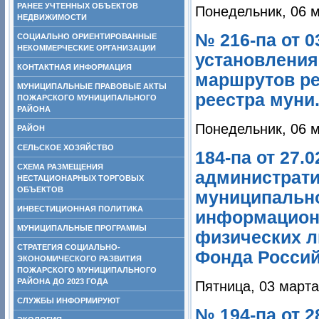
РАНЕЕ УЧТЕННЫХ ОБЪЕКТОВ
Понедельник, 06 м
НЕДВИЖИМОСТИ
№ 216-па от 0
СОЦИАЛЬНО ОРИЕНТИРОВАННЫЕ
НЕКОММЕРЧЕСКИЕ ОРГАНИЗАЦИИ
установления
КОНТАКТНАЯ ИНФОРМАЦИЯ
маршрутов ре
МУНИЦИПАЛЬНЫЕ ПРАВОВЫЕ АКТЫ
реестра муни.
ПОЖАРСКОГО МУНИЦИПАЛЬНОГО
РАЙОНА
Понедельник, 06 м
РАЙОН
СЕЛЬСКОЕ ХОЗЯЙСТВО
184-па от 27.
СХЕМА РАЗМЕЩЕНИЯ
администрати
НЕСТАЦИОНАРНЫХ ТОРГОВЫХ
ОБЪЕКТОВ
муниципально
ИНВЕСТИЦИОННАЯ ПОЛИТИКА
информационн
МУНИЦИПАЛЬНЫЕ ПРОГРАММЫ
физических л
СТРАТЕГИЯ СОЦИАЛЬНО-
Фонда Россий
ЭКОНОМИЧЕСКОГО РАЗВИТИЯ
ПОЖАРСКОГО МУНИЦИПАЛЬНОГО
РАЙОНА ДО 2023 ГОДА
Пятница, 03 марта
СЛУЖБЫ ИНФОРМИРУЮТ
№ 194-па от 2