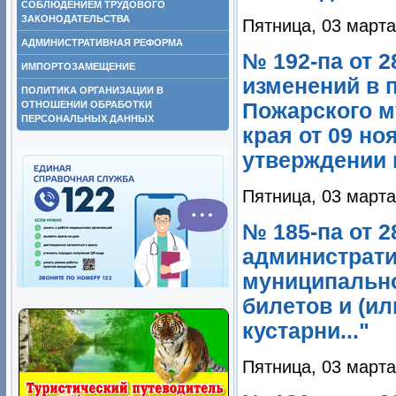
СОБЛЮДЕНИЕМ ТРУДОВОГО
ЗАКОНОДАТЕЛЬСТВА
Пятница, 03 марта
АДМИНИСТРАТИВНАЯ РЕФОРМА
№ 192-па от 2
ИМПОРТОЗАМЕЩЕНИЕ
изменений в 
ПОЛИТИКА ОРГАНИЗАЦИИ В
ОТНОШЕНИИ ОБРАБОТКИ
Пожарского м
ПЕРСОНАЛЬНЫХ ДАННЫХ
края от 09 но
утверждении 
Пятница, 03 марта
№ 185-па от 
администрати
муниципально
билетов и (ил
кустарни..."
Пятница, 03 марта