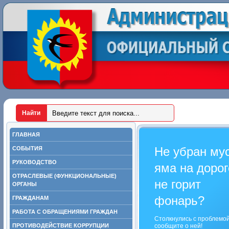
ГЛАВНАЯ
Не убран му
СОБЫТИЯ
РУКОВОДСТВО
яма на дорог
ОТРАСЛЕВЫЕ (ФУНКЦИОНАЛЬНЫЕ)
не горит
ОРГАНЫ
фонарь?
ГРАЖДАНАМ
РАБОТА С ОБРАЩЕНИЯМИ ГРАЖДАН
Столкнулись с проблемо
ПРОТИВОДЕЙСТВИЕ КОРРУПЦИИ
сообщите о ней!