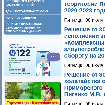
СОБЛЮДЕНИЕМ ТРУДОВОГО
территории П
ЗАКОНОДАТЕЛЬСТВА
2020-2023 го
АДМИНИСТРАТИВНАЯ РЕФОРМА
ИМПОРТОЗАМЕЩЕНИЕ
Пятница, 08 июля 
ПОЛИТИКА ОРГАНИЗАЦИИ В
ОТНОШЕНИИ ОБРАБОТКИ
Решение от 30
ПЕРСОНАЛЬНЫХ ДАННЫХ
исполнении з
«Комплексны
злоупотребле
обороту на 2
Пятница, 08 июля 
Решение от 3
ходатайства 
Приморского 
Пигенко М.В. 
Пятница, 08 июля 