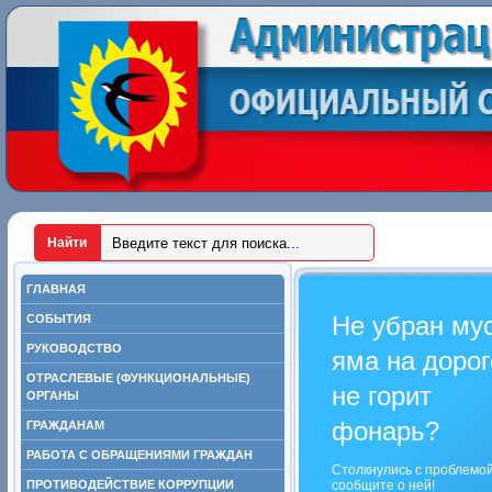
ГЛАВНАЯ
Не убран му
СОБЫТИЯ
РУКОВОДСТВО
яма на дорог
ОТРАСЛЕВЫЕ (ФУНКЦИОНАЛЬНЫЕ)
не горит
ОРГАНЫ
фонарь?
ГРАЖДАНАМ
РАБОТА С ОБРАЩЕНИЯМИ ГРАЖДАН
Столкнулись с проблемо
ПРОТИВОДЕЙСТВИЕ КОРРУПЦИИ
сообщите о ней!