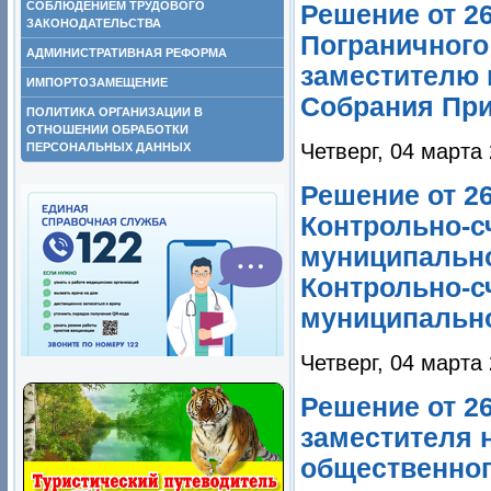
СОБЛЮДЕНИЕМ ТРУДОВОГО
Решение от 2
ЗАКОНОДАТЕЛЬСТВА
Пограничного
АДМИНИСТРАТИВНАЯ РЕФОРМА
заместителю 
ИМПОРТОЗАМЕЩЕНИЕ
Собрания При
ПОЛИТИКА ОРГАНИЗАЦИИ В
ОТНОШЕНИИ ОБРАБОТКИ
Четверг, 04 марта
ПЕРСОНАЛЬНЫХ ДАННЫХ
Решение от 2
Контрольно-с
муниципально
Контрольно-с
муниципально
Четверг, 04 марта
Решение от 2
заместителя 
общественног