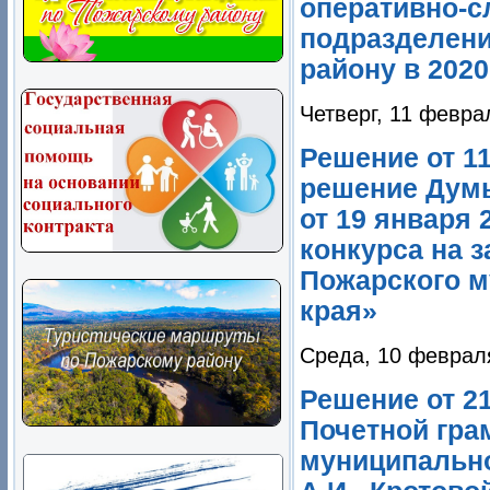
оперативно-с
подразделен
району в 2020
Четверг, 11 февра
Решение от 1
решение Думы
от 19 января
конкурса на 
Пожарского м
края»
Среда, 10 феврал
Решение от 2
Почетной гра
муниципально