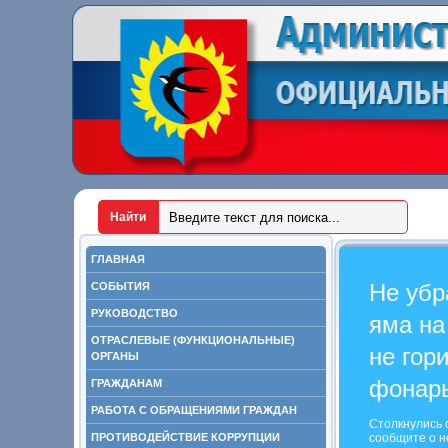
ГЛАВНАЯ
Не убр
СОБЫТИЯ
РУКОВОДСТВО
яма на
ОТРАСЛЕВЫЕ (ФУНКЦИОНАЛЬНЫЕ)
не гор
ОРГАНЫ
фонар
ГРАЖДАНАМ
РАБОТА С ОБРАЩЕНИЯМИ ГРАЖДАН
Столкнулись 
ПРОТИВОДЕЙСТВИЕ КОРРУПЦИИ
сообщите о н