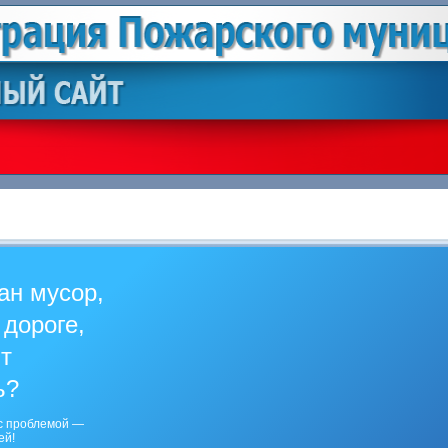
ан мусор,
 дороге,
ит
ь?
с проблемой —
ей!