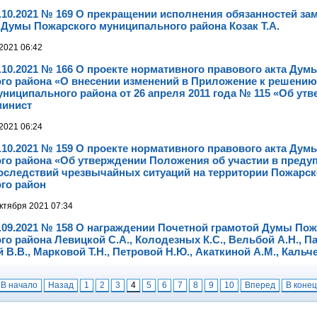
.10.2021 № 169 О прекращении исполнения обязанностей за
Думы Пожарского муниципального района Козак Т.А.
2021 06:42
.10.2021 № 166 О проекте нормативного правового акта Дум
го района «О внесении изменений в Приложение к решени
ниципального района от 26 апреля 2011 года № 115 «Об ут
минист
2021 06:24
.10.2021 № 159 О проекте нормативного правового акта Дум
го района «Об утверждении Положения об участии в преду
оследствий чрезвычайных ситуаций на территории Пожарск
го район
ктября 2021 07:34
.09.2021 № 158 О награждении Почетной грамотой Думы Пож
о района Левицкой С.А., Колодезных К.С., Вельбой А.Н., 
й В.В., Марковой Т.Н., Петровой Н.Ю., Акаткиной А.М., Кальче
В начало
Назад
1
2
3
4
5
6
7
8
9
10
Вперед
В конец