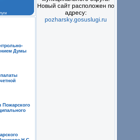
Новый сайт расположен по
адресу:
pozharsky.gosuslugi.ru
 на всё
онтрольно-
шением Думы
 палаты
счетной
ы Пожарского
ципального
арского
еникова Н.С.,