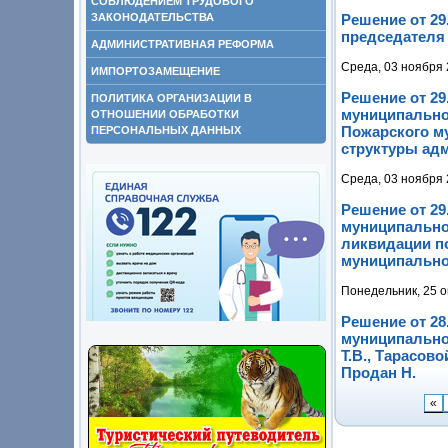
СОБЛЮДЕНИЕМ ТРУДОВОГО
ЗАКОНОДАТЕЛЬСТВА
Решение от 29
председателя 
АДМИНИСТРАТИВНАЯ РЕФОРМА
Среда, 03 ноября 
ИМПОРТОЗАМЕЩЕНИЕ
Решение от 29
ПОЛИТИКА ОРГАНИЗАЦИИ В
муниципально
ОТНОШЕНИИ ОБРАБОТКИ
Пожарского му
ПЕРСОНАЛЬНЫХ ДАННЫХ
структуры ад
Среда, 03 ноября 
Решение от 29
муниципально
ликвидации п
муниципально
Понедельник, 25 о
Решение от 28
муниципальног
Т.В., Тарасово
Продан Н.
«