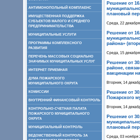
Решение от 16
АНТИМОНОПОЛЬНЫЙ КОМПЛАЕНС
муниципальног
плановый пери
ИМУЩЕСТВЕННАЯ ПОДДЕРЖКА
СУБЪЕКТОВ МАЛОГО И СРЕДНЕГО
Среда, 22 декабря
ПРЕДПРИНИМАТЕЛЬСТВА
Решение от 16
МУНИЦИПАЛЬНЫЕ УСЛУГИ
муниципально
района» (втор
ПРОГРАММЫ КОМПЛЕКСНОГО
РАЗВИТИЯ
Среда, 15 декабря
ПЕРЕЧЕНЬ МАССОВЫХ СОЦИАЛЬНО
ЗНАЧИМЫХ МУНИЦИПАЛЬНЫХ УСЛУГ
Решение от 30
районе, связа
ИНТЕРНЕТ ПРИЕМНАЯ
вакцинации н
ДУМА ПОЖАРСКОГО
Вторник, 14 декаб
МУНИЦИПАЛЬНОГО ОКРУГА
Решение от 30
КОМИССИИ
Пожарского му
ВНУТРЕННИЙ ФИНАНСОВЫЙ КОНТРОЛЬ
Вторник, 14 декаб
КОНТРОЛЬНО-СЧЕТНАЯ ПАЛАТА
ПОЖАРСКОГО МУНИЦИПАЛЬНОГО
Решение от 30
ОКРУГА
муниципальног
плановый пери
МУНИЦИПАЛЬНЫЙ КОНТРОЛЬ
ВЕДОМСТВЕННЫЙ КОНТРОЛЬ ЗА
Среда, 03 ноября 