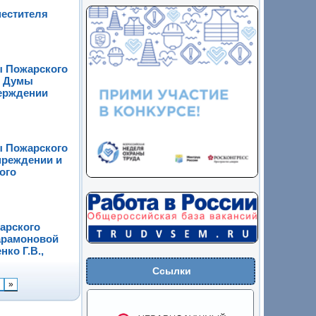
местителя
ы Пожарского
ю Думы
верждении
ы Пожарского
преждении и
ого
арского
Парамоновой
нко Г.В.,
Ссылки
»