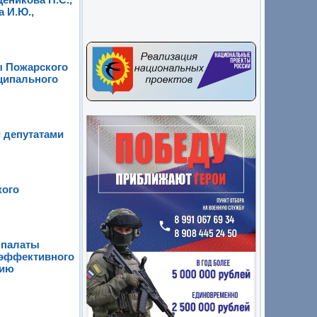
а И.Ю.,
ы Пожарского
ципального
й депутатами
кого
 палаты
 эффективного
цию