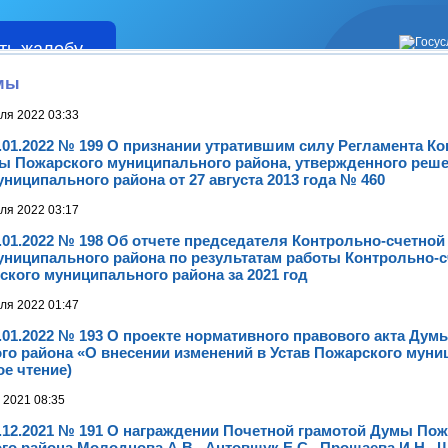
ть жалобу
Жалобы
мы
ля 2022 03:33
.01.2022 № 199 О признании утратившим силу Регламента К
ты Пожарского муниципального района, утвержденного ре
ниципального района от 27 августа 2013 года № 460
ля 2022 03:17
.01.2022 № 198 Об отчете председателя Контрольно-счетной
униципального района по результатам работы Контрольно-
кого муниципального района за 2021 год
ля 2022 01:47
.01.2022 № 193 О проекте нормативного правового акта Дум
го района «О внесении изменений в Устав Пожарского муни
ое чтение)
 2021 08:35
.12.2021 № 191 О награждении Почетной грамотой Думы Пож
о района Молодцова А.В., Антовщук Е.С., Прощаева И.Н., Щ