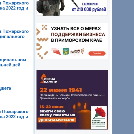
ы Пожарского
а 2022 год и
ы Пожарского
ципального
ниципальном
альнейшей
джета
ы Пожарского
а 2022 год и