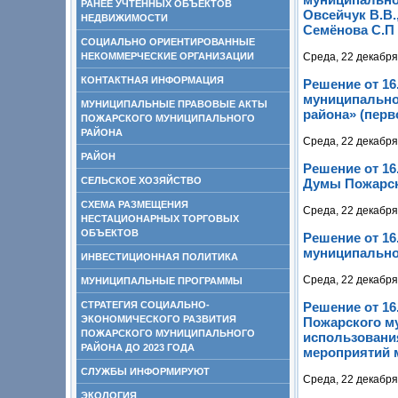
РАНЕЕ УЧТЕННЫХ ОБЪЕКТОВ
Овсейчук В.В.
НЕДВИЖИМОСТИ
Семёнова С.П
СОЦИАЛЬНО ОРИЕНТИРОВАННЫЕ
НЕКОММЕРЧЕСКИЕ ОРГАНИЗАЦИИ
Среда, 22 декабря
КОНТАКТНАЯ ИНФОРМАЦИЯ
Решение от 16
муниципально
МУНИЦИПАЛЬНЫЕ ПРАВОВЫЕ АКТЫ
района» (перв
ПОЖАРСКОГО МУНИЦИПАЛЬНОГО
РАЙОНА
Среда, 22 декабря
РАЙОН
Решение от 16
СЕЛЬСКОЕ ХОЗЯЙСТВО
Думы Пожарско
СХЕМА РАЗМЕЩЕНИЯ
Среда, 22 декабря
НЕСТАЦИОНАРНЫХ ТОРГОВЫХ
ОБЪЕКТОВ
Решение от 16
муниципальног
ИНВЕСТИЦИОННАЯ ПОЛИТИКА
Среда, 22 декабря
МУНИЦИПАЛЬНЫЕ ПРОГРАММЫ
СТРАТЕГИЯ СОЦИАЛЬНО-
Решение от 16
ЭКОНОМИЧЕСКОГО РАЗВИТИЯ
Пожарского м
ПОЖАРСКОГО МУНИЦИПАЛЬНОГО
использовани
РАЙОНА ДО 2023 ГОДА
мероприятий 
СЛУЖБЫ ИНФОРМИРУЮТ
Среда, 22 декабря
ЭКОЛОГИЯ