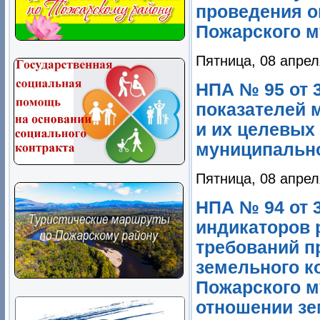
проведения о
Пожарского м
Пятница, 08 апрел
НПА № 95 от 
показателей 
и их целевых
муниципально
Пятница, 08 апрел
НПА № 94 от 
индикаторов 
требований п
земельного к
Пожарского м
отношении зе