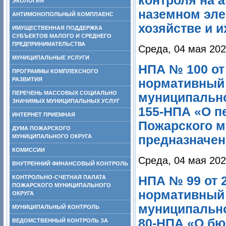
контроля на 
ЭКОЛОГИЯ
наземном эле
АНТИМОНОПОЛЬНЫЙ КОМПЛАЕНС
хозяйстве и 
ИМУЩЕСТВЕННАЯ ПОДДЕРЖКА
СУБЪЕКТОВ МАЛОГО И СРЕДНЕГО
ПРЕДПРИНИМАТЕЛЬСТВА
Среда, 04 мая 202
МУНИЦИПАЛЬНЫЕ УСЛУГИ
НПА № 100 от
ПРОГРАММЫ КОМПЛЕКСНОГО
РАЗВИТИЯ
нормативный 
ПЕРЕЧЕНЬ МАССОВЫХ СОЦИАЛЬНО
муниципально
ЗНАЧИМЫХ МУНИЦИПАЛЬНЫХ УСЛУГ
155-НПА «О п
ИНТЕРНЕТ ПРИЕМНАЯ
Пожарского м
ДУМА ПОЖАРСКОГО
МУНИЦИПАЛЬНОГО ОКРУГА
предназначен
КОМИССИИ
Среда, 04 мая 202
ВНУТРЕННИЙ ФИНАНСОВЫЙ КОНТРОЛЬ
КОНТРОЛЬНО-СЧЕТНАЯ ПАЛАТА
НПА № 99 от 2
ПОЖАРСКОГО МУНИЦИПАЛЬНОГО
нормативный 
ОКРУГА
муниципально
МУНИЦИПАЛЬНЫЙ КОНТРОЛЬ
80-НПА «О бю
ВЕДОМСТВЕННЫЙ КОНТРОЛЬ ЗА