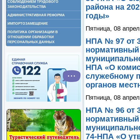
СОБЛЮДЕНИЕМ ТРУДОВОГО
района на 202
ЗАКОНОДАТЕЛЬСТВА
годы»
АДМИНИСТРАТИВНАЯ РЕФОРМА
ИМПОРТОЗАМЕЩЕНИЕ
Пятница, 08 апрел
ПОЛИТИКА ОРГАНИЗАЦИИ В
ОТНОШЕНИИ ОБРАБОТКИ
НПА № 97 от 3
ПЕРСОНАЛЬНЫХ ДАННЫХ
нормативный 
муниципально
НПА «О комис
служебному 
органов мест
Пятница, 08 апрел
НПА № 96 от 3
нормативный 
муниципально
74-НПА «О ут