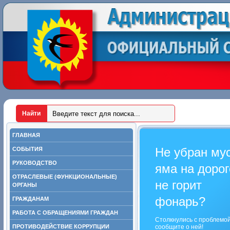
ГЛАВНАЯ
Не убран му
СОБЫТИЯ
РУКОВОДСТВО
яма на дорог
ОТРАСЛЕВЫЕ (ФУНКЦИОНАЛЬНЫЕ)
не горит
ОРГАНЫ
фонарь?
ГРАЖДАНАМ
РАБОТА С ОБРАЩЕНИЯМИ ГРАЖДАН
Столкнулись с проблемо
ПРОТИВОДЕЙСТВИЕ КОРРУПЦИИ
сообщите о ней!