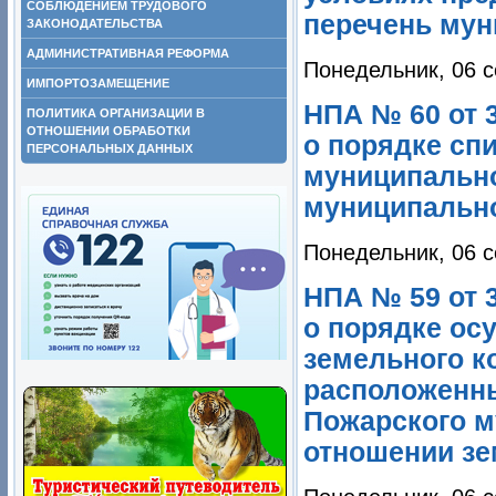
СОБЛЮДЕНИЕМ ТРУДОВОГО
перечень мун
ЗАКОНОДАТЕЛЬСТВА
АДМИНИСТРАТИВНАЯ РЕФОРМА
Понедельник, 06 с
ИМПОРТОЗАМЕЩЕНИЕ
НПА № 60 от 
ПОЛИТИКА ОРГАНИЗАЦИИ В
ОТНОШЕНИИ ОБРАБОТКИ
о порядке сп
ПЕРСОНАЛЬНЫХ ДАННЫХ
муниципально
муниципально
Понедельник, 06 с
НПА № 59 от 
о порядке ос
земельного к
расположенны
Пожарского м
отношении зе