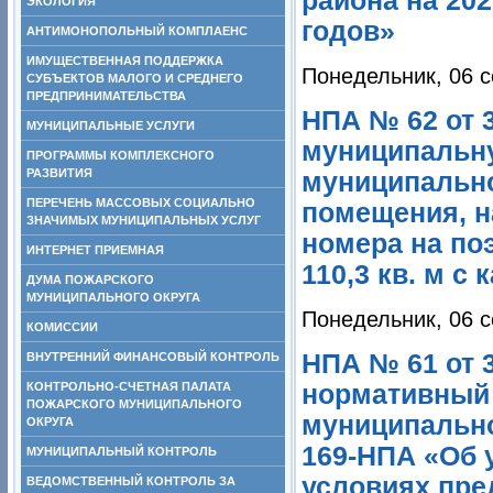
района на 202
ЭКОЛОГИЯ
годов»
АНТИМОНОПОЛЬНЫЙ КОМПЛАЕНС
ИМУЩЕСТВЕННАЯ ПОДДЕРЖКА
Понедельник, 06 с
СУБЪЕКТОВ МАЛОГО И СРЕДНЕГО
ПРЕДПРИНИМАТЕЛЬСТВА
НПА № 62 от 
МУНИЦИПАЛЬНЫЕ УСЛУГИ
муниципальну
ПРОГРАММЫ КОМПЛЕКСНОГО
РАЗВИТИЯ
муниципально
ПЕРЕЧЕНЬ МАССОВЫХ СОЦИАЛЬНО
помещения, н
ЗНАЧИМЫХ МУНИЦИПАЛЬНЫХ УСЛУГ
номера на по
ИНТЕРНЕТ ПРИЕМНАЯ
110,3 кв. м с
ДУМА ПОЖАРСКОГО
МУНИЦИПАЛЬНОГО ОКРУГА
Понедельник, 06 с
КОМИССИИ
НПА № 61 от 3
ВНУТРЕННИЙ ФИНАНСОВЫЙ КОНТРОЛЬ
КОНТРОЛЬНО-СЧЕТНАЯ ПАЛАТА
нормативный 
ПОЖАРСКОГО МУНИЦИПАЛЬНОГО
муниципально
ОКРУГА
169-НПА «Об 
МУНИЦИПАЛЬНЫЙ КОНТРОЛЬ
условиях пре
ВЕДОМСТВЕННЫЙ КОНТРОЛЬ ЗА