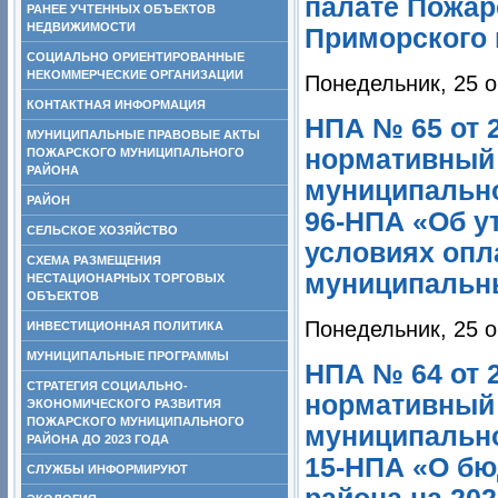
палате Пожар
РАНЕЕ УЧТЕННЫХ ОБЪЕКТОВ
НЕДВИЖИМОСТИ
Приморского 
СОЦИАЛЬНО ОРИЕНТИРОВАННЫЕ
НЕКОММЕРЧЕСКИЕ ОРГАНИЗАЦИИ
Понедельник, 25 о
КОНТАКТНАЯ ИНФОРМАЦИЯ
НПА № 65 от 2
МУНИЦИПАЛЬНЫЕ ПРАВОВЫЕ АКТЫ
нормативный 
ПОЖАРСКОГО МУНИЦИПАЛЬНОГО
РАЙОНА
муниципально
РАЙОН
96-НПА «Об у
СЕЛЬСКОЕ ХОЗЯЙСТВО
условиях опл
СХЕМА РАЗМЕЩЕНИЯ
муниципальны
НЕСТАЦИОНАРНЫХ ТОРГОВЫХ
ОБЪЕКТОВ
Понедельник, 25 о
ИНВЕСТИЦИОННАЯ ПОЛИТИКА
МУНИЦИПАЛЬНЫЕ ПРОГРАММЫ
НПА № 64 от 2
СТРАТЕГИЯ СОЦИАЛЬНО-
нормативный 
ЭКОНОМИЧЕСКОГО РАЗВИТИЯ
ПОЖАРСКОГО МУНИЦИПАЛЬНОГО
муниципально
РАЙОНА ДО 2023 ГОДА
15-НПА «О бю
СЛУЖБЫ ИНФОРМИРУЮТ