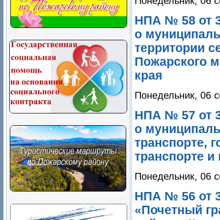
Понедельник, 06 с
НПА № 58 от 
о муниципаль
территории с
Пожарского м
края
Понедельник, 06 с
НПА № 57 от 
о муниципаль
транспорте, 
транспорте и
Понедельник, 06 с
НПА № 56 от 
«Почетный гр