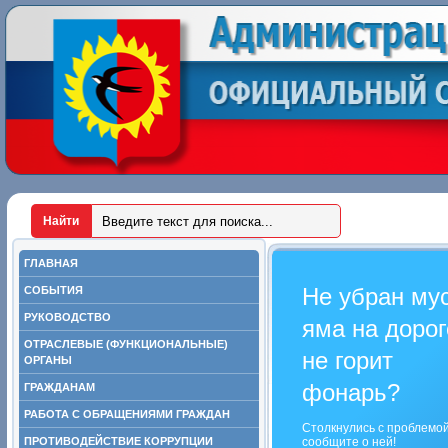
ГЛАВНАЯ
Не убран му
СОБЫТИЯ
РУКОВОДСТВО
яма на дорог
ОТРАСЛЕВЫЕ (ФУНКЦИОНАЛЬНЫЕ)
не горит
ОРГАНЫ
фонарь?
ГРАЖДАНАМ
РАБОТА С ОБРАЩЕНИЯМИ ГРАЖДАН
Столкнулись с проблемо
ПРОТИВОДЕЙСТВИЕ КОРРУПЦИИ
сообщите о ней!