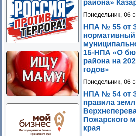
района» Каза
Понедельник, 06 с
НПА № 55 от 3
нормативный 
муниципально
15-НПА «О бю
района на 202
годов»
Понедельник, 06 с
НПА № 54 от 3
правила земл
Верхнеперева
Пожарского м
края