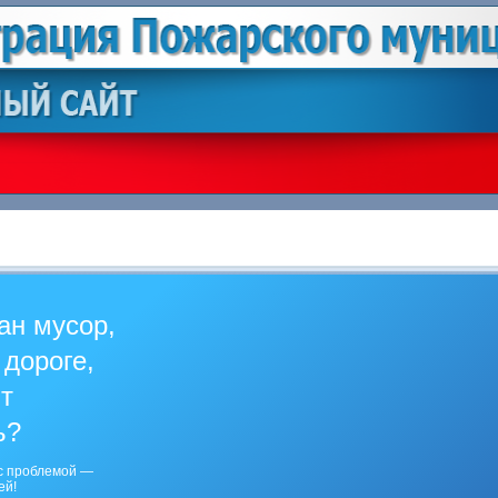
ан мусор,
 дороге,
ит
ь?
с проблемой —
ей!