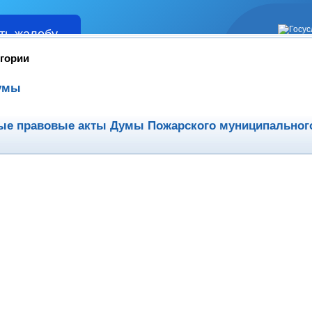
ть жалобу
Жалобы
егории
умы
е правовые акты Думы Пожарского муниципального