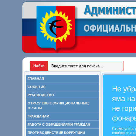
ГЛАВНАЯ
Не убр
СОБЫТИЯ
РУКОВОДСТВО
яма на
ОТРАСЛЕВЫЕ (ФУНКЦИОНАЛЬНЫЕ)
не гор
ОРГАНЫ
фонар
ГРАЖДАНАМ
РАБОТА С ОБРАЩЕНИЯМИ ГРАЖДАН
Столкнулись 
ПРОТИВОДЕЙСТВИЕ КОРРУПЦИИ
сообщите о н