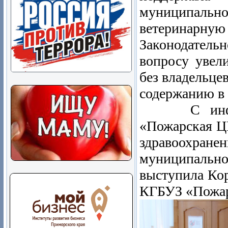
муниципаль
ветеринарну
Законодател
вопросу увел
без владельце
содержанию в
С информа
«Пожарская ЦР
здравоохра
муниципально
выступила Ко
КГБУЗ «Пожар