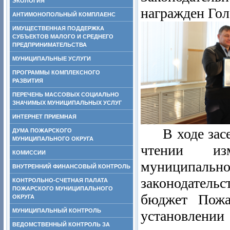
ЭКОЛОГИЯ
награжден Го
АНТИМОНОПОЛЬНЫЙ КОМПЛАЕНС
ИМУЩЕСТВЕННАЯ ПОДДЕРЖКА
СУБЪЕКТОВ МАЛОГО И СРЕДНЕГО
ПРЕДПРИНИМАТЕЛЬСТВА
МУНИЦИПАЛЬНЫЕ УСЛУГИ
ПРОГРАММЫ КОМПЛЕКСНОГО
РАЗВИТИЯ
ПЕРЕЧЕНЬ МАССОВЫХ СОЦИАЛЬНО
ЗНАЧИМЫХ МУНИЦИПАЛЬНЫХ УСЛУГ
ИНТЕРНЕТ ПРИЕМНАЯ
В ходе засед
ДУМА ПОЖАРСКОГО
МУНИЦИПАЛЬНОГО ОКРУГА
чтении из
КОМИССИИ
муниципальн
ВНУТРЕННИЙ ФИНАНСОВЫЙ КОНТРОЛЬ
законодатель
КОНТРОЛЬНО-СЧЕТНАЯ ПАЛАТА
ПОЖАРСКОГО МУНИЦИПАЛЬНОГО
бюджет Пожа
ОКРУГА
МУНИЦИПАЛЬНЫЙ КОНТРОЛЬ
установлении
ВЕДОМСТВЕННЫЙ КОНТРОЛЬ ЗА