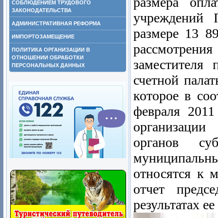
размера опл
СОБЛЮДЕНИЕМ ТРУДОВОГО
ЗАКОНОДАТЕЛЬСТВА
учреждений 
АДМИНИСТРАТИВНАЯ РЕФОРМА
размере 13 8
ИМПОРТОЗАМЕЩЕНИЕ
рассмотрения 
ПОЛИТИКА ОРГАНИЗАЦИИ В
ОТНОШЕНИИ ОБРАБОТКИ
заместителя 
ПЕРСОНАЛЬНЫХ ДАННЫХ
счетной пала
которое в со
февраля 201
организации
органов су
муниципальн
относятся к 
отчет предсе
результатах ее