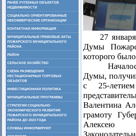
РАНЕЕ УЧТЕННЫХ ОБЪЕКТОВ
НЕДВИЖИМОСТИ
СОЦИАЛЬНО ОРИЕНТИРОВАННЫЕ
НЕКОММЕРЧЕСКИЕ ОРГАНИЗАЦИИ
КОНТАКТНАЯ ИНФОРМАЦИЯ
27 января 20
МУНИЦИПАЛЬНЫЕ ПРАВОВЫЕ АКТЫ
ПОЖАРСКОГО МУНИЦИПАЛЬНОГО
Думы Пожарс
РАЙОНА
которого было
РАЙОН
СЕЛЬСКОЕ ХОЗЯЙСТВО
Началось за
СХЕМА РАЗМЕЩЕНИЯ
Думы, получи
НЕСТАЦИОНАРНЫХ ТОРГОВЫХ
ОБЪЕКТОВ
с 25-летие
ИНВЕСТИЦИОННАЯ ПОЛИТИКА
представите
МУНИЦИПАЛЬНЫЕ ПРОГРАММЫ
Валентина Ал
СТРАТЕГИЯ СОЦИАЛЬНО-
ЭКОНОМИЧЕСКОГО РАЗВИТИЯ
грамоту Губе
ПОЖАРСКОГО МУНИЦИПАЛЬНОГО
РАЙОНА ДО 2023 ГОДА
Алексею В
СЛУЖБЫ ИНФОРМИРУЮТ
Законодател