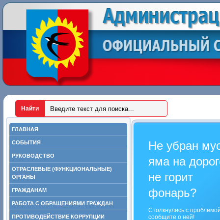
ГЛАВНАЯ
Не убран му
СОБЫТИЯ
РУКОВОДСТВО
яма на дорог
ОТРАСЛЕВЫЕ (ФУНКЦИОНАЛЬНЫЕ)
не горит
ОРГАНЫ
фонарь?
ГРАЖДАНАМ
РАБОТА С ОБРАЩЕНИЯМИ ГРАЖДАН
Столкнулись с проблемо
ПРОТИВОДЕЙСТВИЕ КОРРУПЦИИ
сообщите о ней!