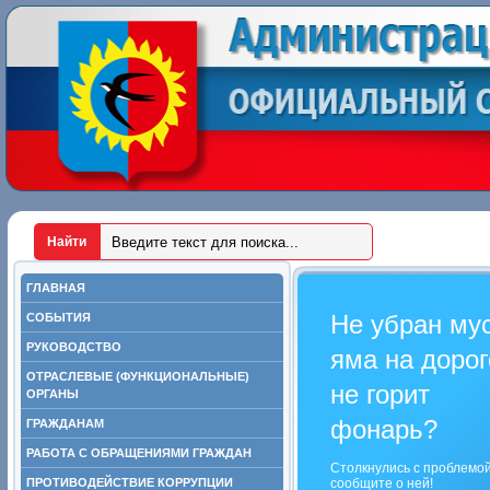
ГЛАВНАЯ
Не убран му
СОБЫТИЯ
РУКОВОДСТВО
яма на дорог
ОТРАСЛЕВЫЕ (ФУНКЦИОНАЛЬНЫЕ)
не горит
ОРГАНЫ
фонарь?
ГРАЖДАНАМ
РАБОТА С ОБРАЩЕНИЯМИ ГРАЖДАН
Столкнулись с проблемо
ПРОТИВОДЕЙСТВИЕ КОРРУПЦИИ
сообщите о ней!