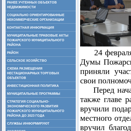
РАНЕЕ УЧТЕННЫХ ОБЪЕКТОВ
НЕДВИЖИМОСТИ
СОЦИАЛЬНО ОРИЕНТИРОВАННЫЕ
НЕКОММЕРЧЕСКИЕ ОРГАНИЗАЦИИ
КОНТАКТНАЯ ИНФОРМАЦИЯ
МУНИЦИПАЛЬНЫЕ ПРАВОВЫЕ АКТЫ
ПОЖАРСКОГО МУНИЦИПАЛЬНОГО
РАЙОНА
24 февраля 2
РАЙОН
Думы Пожарск
СЕЛЬСКОЕ ХОЗЯЙСТВО
СХЕМА РАЗМЕЩЕНИЯ
приняли учас
НЕСТАЦИОНАРНЫХ ТОРГОВЫХ
ОБЪЕКТОВ
свои полномоч
ИНВЕСТИЦИОННАЯ ПОЛИТИКА
Перед начало
МУНИЦИПАЛЬНЫЕ ПРОГРАММЫ
также главе 
СТРАТЕГИЯ СОЦИАЛЬНО-
вручили подар
ЭКОНОМИЧЕСКОГО РАЗВИТИЯ
ПОЖАРСКОГО МУНИЦИПАЛЬНОГО
местного отд
РАЙОНА ДО 2023 ГОДА
СЛУЖБЫ ИНФОРМИРУЮТ
вручил благо