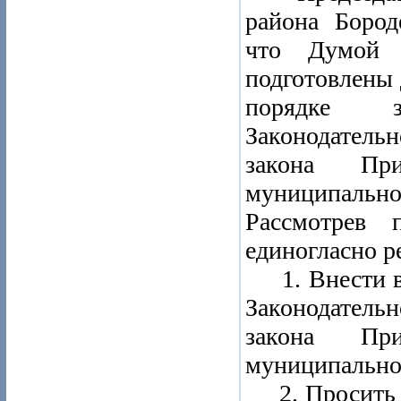
района Бород
что Думой П
подготовлены 
порядке з
Законодатель
закона Пр
муниципаль
Рассмотрев 
единогласно р
1. Внести в 
Законодатель
закона Пр
муниципально
2. Просить З