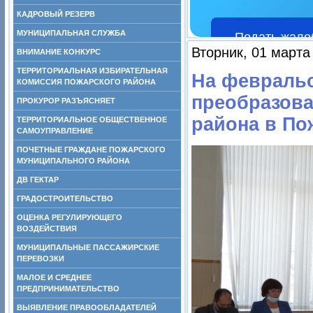
КАДРОВЫЙ РЕЗЕРВ
МУНИЦИПАЛЬНАЯ СЛУЖБА
Подать жало
Вторник, 01 марта
ВНИМАНИЕ КОНКУРС
ТЕРРИТОРИАЛЬНАЯ ИЗБИРАТЕЛЬНАЯ
На февральс
КОМИССИЯ ПОЖАРСКОГО РАЙОНА
преобразова
ПРОКУРОР РАЗЪЯСНЯЕТ
района в По
ТЕРРИТОРИАЛЬНОЕ ОБЩЕСТВЕННОЕ
САМОУПРАВЛЕНИЕ
ПОЧЕТНЫЕ ГРАЖДАНЕ ПОЖАРСКОГО
МУНИЦИПАЛЬНОГО РАЙОНА
ДВ ГЕКТАР
ГРАДОСТРОИТЕЛЬСТВО
ОЦЕНКА РЕГУЛИРУЮЩЕГО
ВОЗДЕЙСТВИЯ
МУНИЦИПАЛЬНЫЕ ПАССАЖИРСКИЕ
ПЕРЕВОЗКИ
МАЛОЕ И СРЕДНЕЕ
ПРЕДПРИНИМАТЕЛЬСТВО
ВЫЯВЛЕНИЕ ПРАВООБЛАДАТЕЛЕЙ