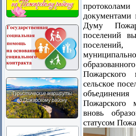
протоколам
документами 
Думу Пожар
поселений вы
поселений,
муниципаль
образованног
Пожарского 
сельское посе
объединения
Пожарского 
вновь образо
статусом Пожа