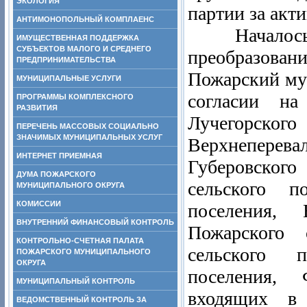
ЭКОЛОГИЯ
партии за акт
АНТИМОНОПОЛЬНЫЙ КОМПЛАЕНС
Началось за
ИМУЩЕСТВЕННАЯ ПОДДЕРЖКА
СУБЪЕКТОВ МАЛОГО И СРЕДНЕГО
преобразован
ПРЕДПРИНИМАТЕЛЬСТВА
Пожарский му
МУНИЦИПАЛЬНЫЕ УСЛУГИ
согласии на
ПРОГРАММЫ КОМПЛЕКСНОГО
РАЗВИТИЯ
Лучегорс
ПЕРЕЧЕНЬ МАССОВЫХ СОЦИАЛЬНО
ЗНАЧИМЫХ МУНИЦИПАЛЬНЫХ УСЛУГ
Верхнепере
ИНТЕРНЕТ ПРИЕМНАЯ
Губеровского
ДУМА ПОЖАРСКОГО
сельского по
МУНИЦИПАЛЬНОГО ОКРУГА
КОМИССИИ
поселения, 
ВНУТРЕННИЙ ФИНАНСОВЫЙ КОНТРОЛЬ
Пожарского с
КОНТРОЛЬНО-СЧЕТНАЯ ПАЛАТА
сельского п
ПОЖАРСКОГО МУНИЦИПАЛЬНОГО
ОКРУГА
поселения, 
МУНИЦИПАЛЬНЫЙ КОНТРОЛЬ
входящих в 
ВЕДОМСТВЕННЫЙ КОНТРОЛЬ ЗА