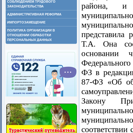
СОБЛЮДЕНИЕМ ТРУДОВОГО
района, и 
ЗАКОНОДАТЕЛЬСТВА
муниципально
АДМИНИСТРАТИВНАЯ РЕФОРМА
муниципаль
ИМПОРТОЗАМЕЩЕНИЕ
ПОЛИТИКА ОРГАНИЗАЦИИ В
представила 
ОТНОШЕНИИ ОБРАБОТКИ
ПЕРСОНАЛЬНЫХ ДАННЫХ
Т.А. Она со
основании ч
Федерального 
ФЗ в редакци
87-ФЗ «Об об
самоуправлен
Закону Пр
муниципаль
муниципальн
соответствии