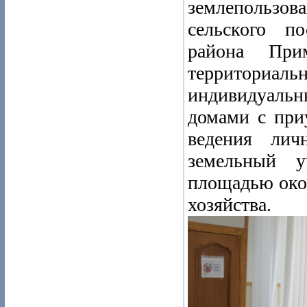
землепользо
сельского п
района При
территори
индивидуал
домами с при
ведения лич
земельный у
площадью окол
хозяйства.