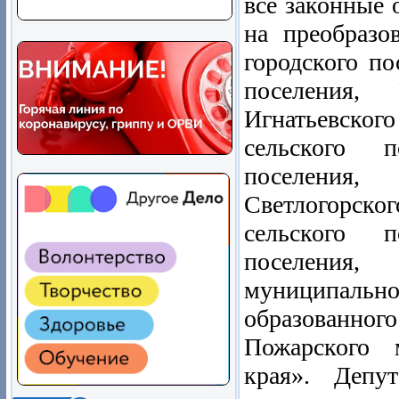
все законные 
на преобразо
городского по
поселения, 
Игнатьевского
сельского п
поселения, 
Светлогорско
сельского п
поселения,
муниципаль
образованног
Пожарского 
края». Депу