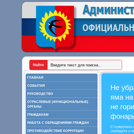
ГЛАВНАЯ
Не убр
СОБЫТИЯ
РУКОВОДСТВО
яма на
ОТРАСЛЕВЫЕ (ФУНКЦИОНАЛЬНЫЕ)
не гор
ОРГАНЫ
фонар
ГРАЖДАНАМ
РАБОТА С ОБРАЩЕНИЯМИ ГРАЖДАН
Столкнулись 
ПРОТИВОДЕЙСТВИЕ КОРРУПЦИИ
сообщите о н