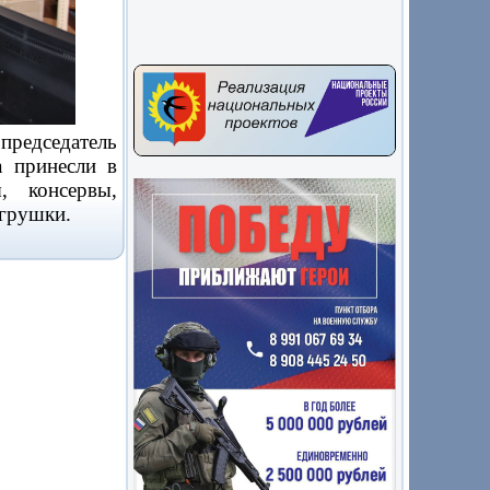
редседатель
а принесли в
, консервы,
игрушки.