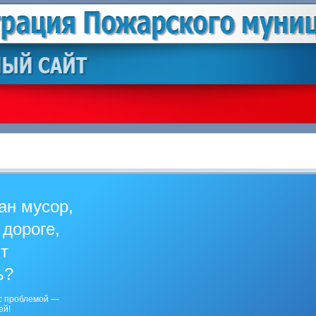
ан мусор,
 дороге,
ит
ь?
с проблемой —
ей!