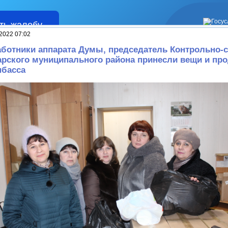
ть жалобу
Жалобы
 2022 07:02
аботники аппарата Думы, председатель Контрольно-
рского муниципального района принесли вещи и пр
нбасса