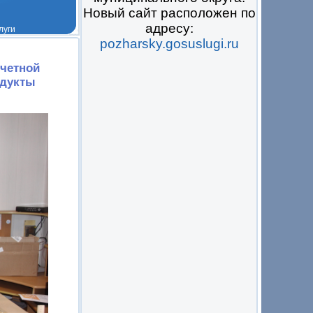
Новый сайт расположен по
адресу:
pozharsky.gosuslugi.ru
 на всё
счетной
одукты