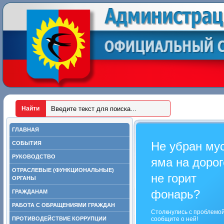
ГЛАВНАЯ
Не убран му
СОБЫТИЯ
РУКОВОДСТВО
яма на дорог
ОТРАСЛЕВЫЕ (ФУНКЦИОНАЛЬНЫЕ)
не горит
ОРГАНЫ
фонарь?
ГРАЖДАНАМ
РАБОТА С ОБРАЩЕНИЯМИ ГРАЖДАН
Столкнулись с проблемо
ПРОТИВОДЕЙСТВИЕ КОРРУПЦИИ
сообщите о ней!