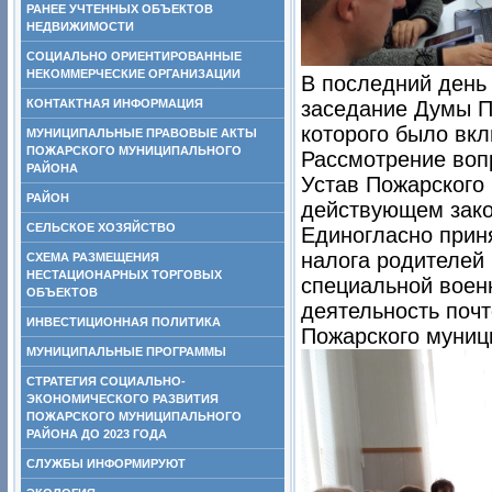
РАНЕЕ УЧТЕННЫХ ОБЪЕКТОВ
НЕДВИЖИМОСТИ
СОЦИАЛЬНО ОРИЕНТИРОВАННЫЕ
НЕКОММЕРЧЕСКИЕ ОРГАНИЗАЦИИ
В последний день
КОНТАКТНАЯ ИНФОРМАЦИЯ
заседание Думы По
которого было вкл
МУНИЦИПАЛЬНЫЕ ПРАВОВЫЕ АКТЫ
ПОЖАРСКОГО МУНИЦИПАЛЬНОГО
Рассмотрение воп
РАЙОНА
Устав Пожарского 
РАЙОН
действующем зако
СЕЛЬСКОЕ ХОЗЯЙСТВО
Единогласно прин
налога родителей 
СХЕМА РАЗМЕЩЕНИЯ
НЕСТАЦИОНАРНЫХ ТОРГОВЫХ
специальной воен
ОБЪЕКТОВ
деятельность почт
ИНВЕСТИЦИОННАЯ ПОЛИТИКА
Пожарского муници
МУНИЦИПАЛЬНЫЕ ПРОГРАММЫ
СТРАТЕГИЯ СОЦИАЛЬНО-
ЭКОНОМИЧЕСКОГО РАЗВИТИЯ
ПОЖАРСКОГО МУНИЦИПАЛЬНОГО
РАЙОНА ДО 2023 ГОДА
СЛУЖБЫ ИНФОРМИРУЮТ