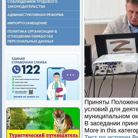
СОБЛЮДЕНИЕМ ТРУДОВОГО
ЗАКОНОДАТЕЛЬСТВА
АДМИНИСТРАТИВНАЯ РЕФОРМА
ИМПОРТОЗАМЕЩЕНИЕ
ПОЛИТИКА ОРГАНИЗАЦИИ В
ОТНОШЕНИИ ОБРАБОТКИ
ПЕРСОНАЛЬНЫХ ДАННЫХ
Приняты Положени
условий для деят
муниципальном ок
В заседании приня
More in this катего
Тест по истории В