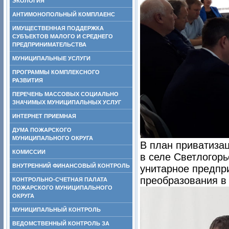
ЭКОЛОГИЯ
АНТИМОНОПОЛЬНЫЙ КОМПЛАЕНС
ИМУЩЕСТВЕННАЯ ПОДДЕРЖКА
СУБЪЕКТОВ МАЛОГО И СРЕДНЕГО
ПРЕДПРИНИМАТЕЛЬСТВА
МУНИЦИПАЛЬНЫЕ УСЛУГИ
ПРОГРАММЫ КОМПЛЕКСНОГО
РАЗВИТИЯ
ПЕРЕЧЕНЬ МАССОВЫХ СОЦИАЛЬНО
ЗНАЧИМЫХ МУНИЦИПАЛЬНЫХ УСЛУГ
ИНТЕРНЕТ ПРИЕМНАЯ
ДУМА ПОЖАРСКОГО
МУНИЦИПАЛЬНОГО ОКРУГА
В план приватиза
КОМИССИИ
в селе Светлогор
ВНУТРЕННИЙ ФИНАНСОВЫЙ КОНТРОЛЬ
унитарное предпр
преобразования в
КОНТРОЛЬНО-СЧЕТНАЯ ПАЛАТА
ПОЖАРСКОГО МУНИЦИПАЛЬНОГО
ОКРУГА
МУНИЦИПАЛЬНЫЙ КОНТРОЛЬ
ВЕДОМСТВЕННЫЙ КОНТРОЛЬ ЗА