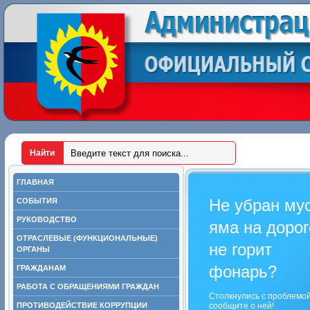
ГЛАВНАЯ
Не убран му
СОБЫТИЯ
РУКОВОДСТВО
яма на дорог
ОТРАСЛЕВЫЕ (ФУНКЦИОНАЛЬНЫЕ)
не горит
ОРГАНЫ
фонарь?
ГРАЖДАНАМ
РАБОТА С ОБРАЩЕНИЯМИ ГРАЖДАН
Столкнулись с проблемо
ПРОТИВОДЕЙСТВИЕ КОРРУПЦИИ
сообщите о ней!