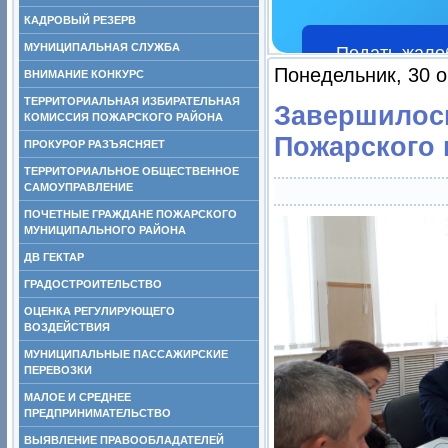
КАДРОВЫЙ РЕЗЕРВ
МУНИЦИПАЛЬНАЯ СЛУЖБА
Подать жало
Понедельник, 30 о
ВНИМАНИЕ КОНКУРС
ТЕРРИТОРИАЛЬНАЯ ИЗБИРАТЕЛЬНАЯ
Завершилось
КОМИССИЯ ПОЖАРСКОГО РАЙОНА
Пожарского 
ПРОКУРОР РАЗЪЯСНЯЕТ
ТЕРРИТОРИАЛЬНОЕ ОБЩЕСТВЕННОЕ
САМОУПРАВЛЕНИЕ
ПОЧЕТНЫЕ ГРАЖДАНЕ ПОЖАРСКОГО
МУНИЦИПАЛЬНОГО РАЙОНА
ДВ ГЕКТАР
ГРАДОСТРОИТЕЛЬСТВО
ОЦЕНКА РЕГУЛИРУЮЩЕГО
ВОЗДЕЙСТВИЯ
МУНИЦИПАЛЬНЫЕ ПАССАЖИРСКИЕ
ПЕРЕВОЗКИ
МАЛОЕ И СРЕДНЕЕ
ПРЕДПРИНИМАТЕЛЬСТВО
ВЫЯВЛЕНИЕ ПРАВООБЛАДАТЕЛЕЙ