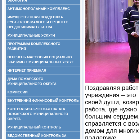
ЭКОЛОГИЯ
АНТИМОНОПОЛЬНЫЙ КОМПЛАЕНС
ИМУЩЕСТВЕННАЯ ПОДДЕРЖКА
СУБЪЕКТОВ МАЛОГО И СРЕДНЕГО
ПРЕДПРИНИМАТЕЛЬСТВА
МУНИЦИПАЛЬНЫЕ УСЛУГИ
ПРОГРАММЫ КОМПЛЕКСНОГО
РАЗВИТИЯ
ПЕРЕЧЕНЬ МАССОВЫХ СОЦИАЛЬНО
ЗНАЧИМЫХ МУНИЦИПАЛЬНЫХ УСЛУГ
ИНТЕРНЕТ ПРИЕМНАЯ
ДУМА ПОЖАРСКОГО
МУНИЦИПАЛЬНОГО ОКРУГА
Поздравляя работ
КОМИССИИ
учреждения – это
ВНУТРЕННИЙ ФИНАНСОВЫЙ КОНТРОЛЬ
своей души, возвр
работа, где нужно
КОНТРОЛЬНО-СЧЕТНАЯ ПАЛАТА
ПОЖАРСКОГО МУНИЦИПАЛЬНОГО
большим сердцем. 
ОКРУГА
справляется с во
МУНИЦИПАЛЬНЫЙ КОНТРОЛЬ
домом для многих
ВЕДОМСТВЕННЫЙ КОНТРОЛЬ ЗА
поддержке.