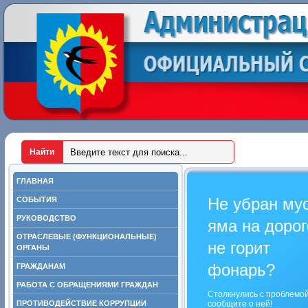
ГЛАВНАЯ
Не убран му
СОБЫТИЯ
РУКОВОДСТВО
яма на дорог
ОТРАСЛЕВЫЕ (ФУНКЦИОНАЛЬНЫЕ)
не горит
ОРГАНЫ
фонарь?
ГРАЖДАНАМ
РАБОТА С ОБРАЩЕНИЯМИ ГРАЖДАН
Столкнулись с проблемо
ПРОТИВОДЕЙСТВИЕ КОРРУПЦИИ
сообщите о ней!