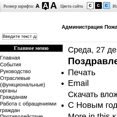
Размер шрифта:
Цвета сайта
И
Администрация Пожа
Главное меню
Среда, 27 де
Главная
Поздравле
События
Печать
Руководство
Отраслевые
Email
(функциональные)
органы
Скачать вло
Гражданам
С Новым год
Работа с обращениями
граждан
More in this 
Противодействие