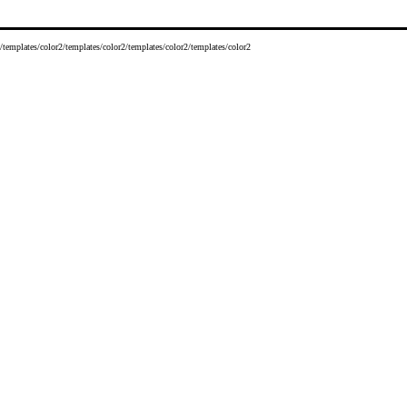
/templates/color2/templates/color2/templates/color2/templates/color2