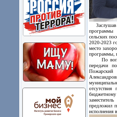
Заслушав до
программы 
сельских по
2020-2023 г
место захор
программы, п
По вопросу
передачи п
Пожарский
Александров
муниципальн
отсутствия
бюджетному 
заместител
предложил п
исполнения в