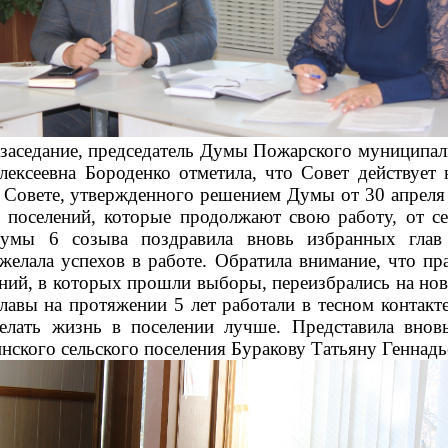
седание, председатель Думы Пожарского муниципал
лексеевна Бороденко отметила, что Совет действует 
 Совете, утвержденного решением Думы от 30 апреля
в поселений, которые продолжают свою работу, от се
Думы 6 созыва поздравила вновь избранных глав
желала успехов в работе. Обратила внимание, что пра
ений, в которых прошли выборы, переизбрались на нов
главы на протяжении 5 лет работали в тесном контакт
делать жизнь в поселении лучше. Представила внов
нского сельского поселения Буракову Татьяну Геннадь