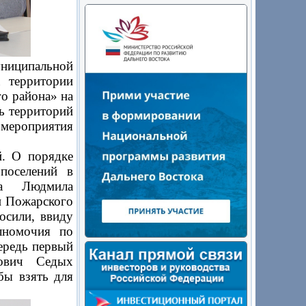
униципальной
 территории
о района» на
ь территорий
 мероприятия
. О порядке
поселений в
ва Людмила
и Пожарского
осили, ввиду
лномочия по
ередь первый
рович Седых
бы взять для