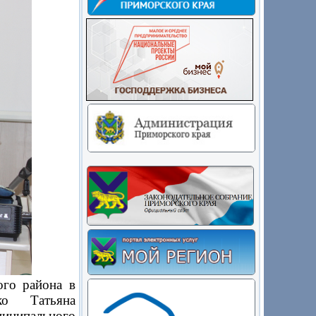
го района в
ко Татьяна
иципального