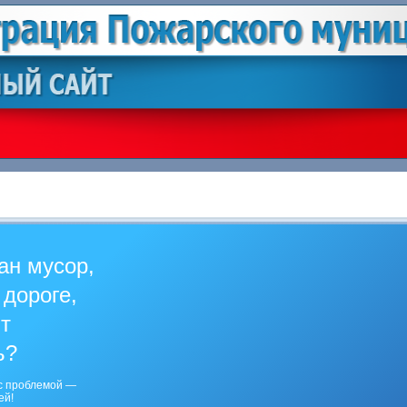
ан мусор,
 дороге,
ит
ь?
с проблемой —
ей!