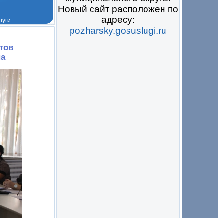
Новый сайт расположен по
адресу:
pozharsky.gosuslugi.ru
 на всё
тов
на