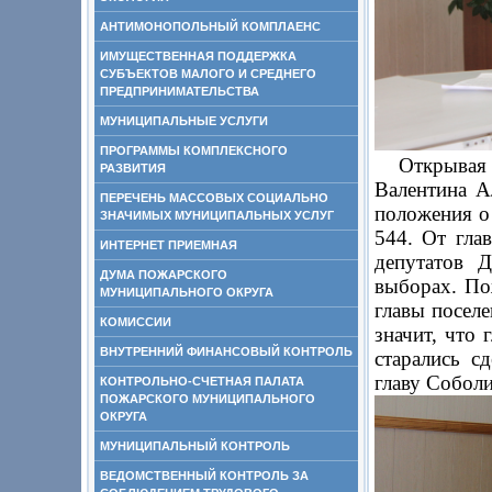
АНТИМОНОПОЛЬНЫЙ КОМПЛАЕНС
ИМУЩЕСТВЕННАЯ ПОДДЕРЖКА
СУБЪЕКТОВ МАЛОГО И СРЕДНЕГО
ПРЕДПРИНИМАТЕЛЬСТВА
МУНИЦИПАЛЬНЫЕ УСЛУГИ
ПРОГРАММЫ КОМПЛЕКСНОГО
Открывая за
РАЗВИТИЯ
Валентина А
ПЕРЕЧЕНЬ МАССОВЫХ СОЦИАЛЬНО
положения о
ЗНАЧИМЫХ МУНИЦИПАЛЬНЫХ УСЛУГ
544. От гла
ИНТЕРНЕТ ПРИЕМНАЯ
депутатов 
ДУМА ПОЖАРСКОГО
выборах. По
МУНИЦИПАЛЬНОГО ОКРУГА
главы посел
КОМИССИИ
значит, что 
ВНУТРЕННИЙ ФИНАНСОВЫЙ КОНТРОЛЬ
старались с
главу Соболи
КОНТРОЛЬНО-СЧЕТНАЯ ПАЛАТА
ПОЖАРСКОГО МУНИЦИПАЛЬНОГО
ОКРУГА
МУНИЦИПАЛЬНЫЙ КОНТРОЛЬ
ВЕДОМСТВЕННЫЙ КОНТРОЛЬ ЗА