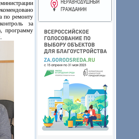
дминистрации
комендовано
а по ремонту
контроль за
а, программу
.