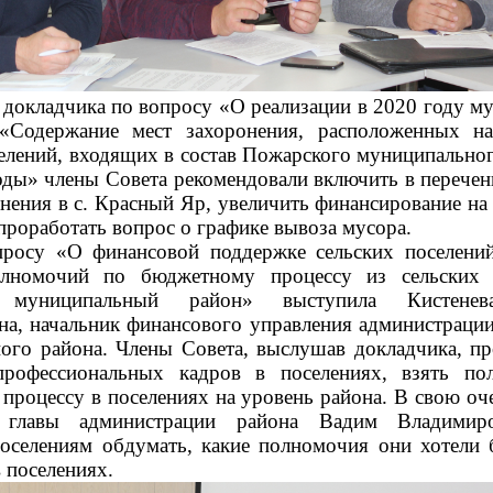
кладчика по вопросу «О реализации в 2020 году м
«Содержание мест захоронения, расположенных на
селений, входящих в состав Пожарского муниципальног
оды» члены Совета рекомендовали включить в перечен
онения в с. Красный Яр, увеличить финансирование на
роработать вопрос о графике вывоза мусора.
 «О финансовой поддержке сельских поселений
олномочий по бюджетному процессу из сельских 
 муниципальный район» выступила Кистене
на, начальник финансового управления администраци
ого района. Члены Совета, выслушав докладчика, пр
 профессиональных кадров в поселениях, взять по
процессу в поселениях на уровень района. В свою оч
ь главы администрации района Вадим Владими
оселениям обдумать, какие полномочия они хотели 
 поселениях.