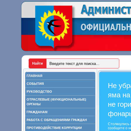
ГЛАВНАЯ
Не убр
СОБЫТИЯ
РУКОВОДСТВО
яма на
ОТРАСЛЕВЫЕ (ФУНКЦИОНАЛЬНЫЕ)
не гор
ОРГАНЫ
фонар
ГРАЖДАНАМ
РАБОТА С ОБРАЩЕНИЯМИ ГРАЖДАН
Столкнулись 
ПРОТИВОДЕЙСТВИЕ КОРРУПЦИИ
сообщите о н