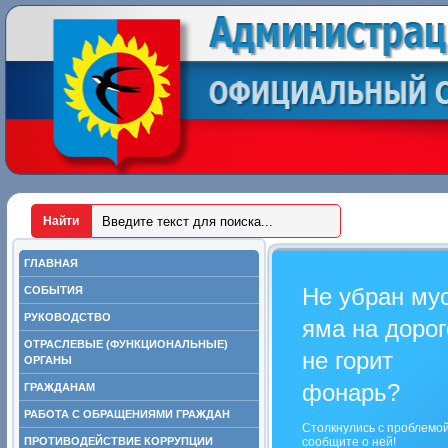
ГЛАВНАЯ
Не убран му
СОБЫТИЯ
РУКОВОДСТВО
яма на дорог
ОТРАСЛЕВЫЕ (ФУНКЦИОНАЛЬНЫЕ)
не горит
ОРГАНЫ
фонарь?
ГРАЖДАНАМ
РАБОТА С ОБРАЩЕНИЯМИ ГРАЖДАН
Столкнулись с проблемо
ПРОТИВОДЕЙСТВИЕ КОРРУПЦИИ
сообщите о ней!