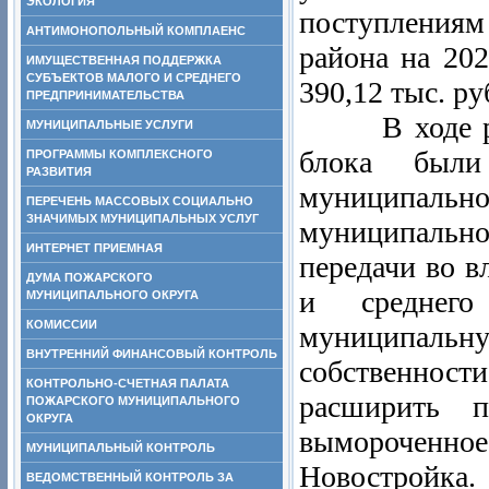
ЭКОЛОГИЯ
поступлениям
АНТИМОНОПОЛЬНЫЙ КОМПЛАЕНС
района на 202
ИМУЩЕСТВЕННАЯ ПОДДЕРЖКА
СУБЪЕКТОВ МАЛОГО И СРЕДНЕГО
390,12 тыс. ру
ПРЕДПРИНИМАТЕЛЬСТВА
В ходе расс
МУНИЦИПАЛЬНЫЕ УСЛУГИ
блока были
ПРОГРАММЫ КОМПЛЕКСНОГО
РАЗВИТИЯ
муниципал
ПЕРЕЧЕНЬ МАССОВЫХ СОЦИАЛЬНО
ЗНАЧИМЫХ МУНИЦИПАЛЬНЫХ УСЛУГ
муниципальн
ИНТЕРНЕТ ПРИЕМНАЯ
передачи во в
ДУМА ПОЖАРСКОГО
и среднего
МУНИЦИПАЛЬНОГО ОКРУГА
КОМИССИИ
муниципальну
ВНУТРЕННИЙ ФИНАНСОВЫЙ КОНТРОЛЬ
собственнос
КОНТРОЛЬНО-СЧЕТНАЯ ПАЛАТА
расширить п
ПОЖАРСКОГО МУНИЦИПАЛЬНОГО
ОКРУГА
вымороченное
МУНИЦИПАЛЬНЫЙ КОНТРОЛЬ
Новостройка.
ВЕДОМСТВЕННЫЙ КОНТРОЛЬ ЗА