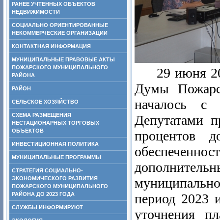
РАНЕЕ УЧТЕННЫХ ОБЪЕКТОВ
НЕДВИЖИМОСТИ
СОЦИАЛЬНО ОРИЕНТИРОВАННЫЕ
НЕКОММЕРЧЕСКИЕ ОРГАНИЗАЦИИ
КОНТАКТНАЯ ИНФОРМАЦИЯ
МУНИЦИПАЛЬНЫЕ ПРАВОВЫЕ АКТЫ
ПОЖАРСКОГО МУНИЦИПАЛЬНОГО
29 июня 2021
РАЙОНА
Думы Пожарск
РАЙОН
началось с 
СЕЛЬСКОЕ ХОЗЯЙСТВО
СХЕМА РАЗМЕЩЕНИЯ
Депутатами п
НЕСТАЦИОНАРНЫХ ТОРГОВЫХ
ОБЪЕКТОВ
процентов д
ИНВЕСТИЦИОННАЯ ПОЛИТИКА
обеспечен
МУНИЦИПАЛЬНЫЕ ПРОГРАММЫ
дополнитель
СТРАТЕГИЯ СОЦИАЛЬНО-
ЭКОНОМИЧЕСКОГО РАЗВИТИЯ
муниципальн
ПОЖАРСКОГО МУНИЦИПАЛЬНОГО
РАЙОНА ДО 2023 ГОДА
период 2023 
СЛУЖБЫ ИНФОРМИРУЮТ
уточнения пл