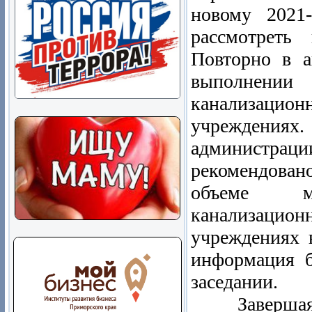
новому 2021
рассмотреть
Повторно в а
выполнени
канализацио
учреждени
администраци
рекомендован
объеме м
канализацио
учреждениях в
информация б
заседании.
Завершая за