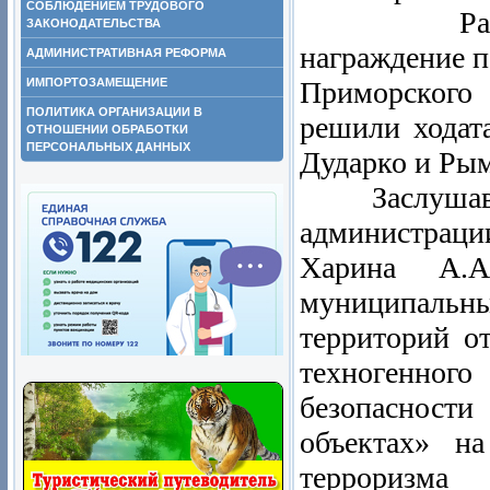
СОБЛЮДЕНИЕМ ТРУДОВОГО
Рассмотре
ЗАКОНОДАТЕЛЬСТВА
награждение 
АДМИНИСТРАТИВНАЯ РЕФОРМА
ИМПОРТОЗАМЕЩЕНИЕ
Приморского 
ПОЛИТИКА ОРГАНИЗАЦИИ В
решили ходат
ОТНОШЕНИИ ОБРАБОТКИ
ПЕРСОНАЛЬНЫХ ДАННЫХ
Дударко и Ры
Заслушав о
администраци
Харина А.
муниципальн
территорий о
техногенног
безопасност
объектах» н
терроризм