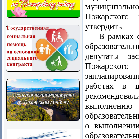
муниципальн
Пожарского 
утвердить.
В рамках осу
образователь
депутаты за
Пожарско
запланирова
работах в 
рекомендова
выполнению
образователь
о выполнении
образователь