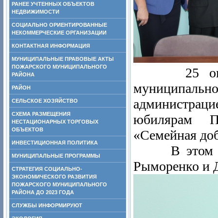
РАНЕЕ УЧТЕННЫХ ОБЪЕКТОВ
НЕДВИЖИМОСТИ
СОЦИАЛЬНО ОРИЕНТИРОВАННЫЕ
НЕКОММЕРЧЕСКИЕ ОРГАНИЗАЦИИ
КОНТАКТНАЯ ИНФОРМАЦИЯ
МУНИЦИПАЛЬНЫЕ ПРАВОВЫЕ АКТЫ
ПОЖАРСКОГО МУНИЦИПАЛЬНОГО
25 октябр
РАЙОНА
муниципальн
РАЙОН
администрацие
СЕЛЬСКОЕ ХОЗЯЙСТВО
СХЕМА РАЗМЕЩЕНИЯ
юбилярам П
НЕСТАЦИОНАРНЫХ ТОРГОВЫХ
ОБЪЕКТОВ
«Семейная доб
ИНВЕСТИЦИОННАЯ ПОЛИТИКА
В этом году
МУНИЦИПАЛЬНЫЕ ПРОГРАММЫ
Рыморенко и 
СТРАТЕГИЯ СОЦИАЛЬНО-
ЭКОНОМИЧЕСКОГО РАЗВИТИЯ
ПОЖАРСКОГО МУНИЦИПАЛЬНОГО
РАЙОНА ДО 2023 ГОДА
СЛУЖБЫ ИНФОРМИРУЮТ