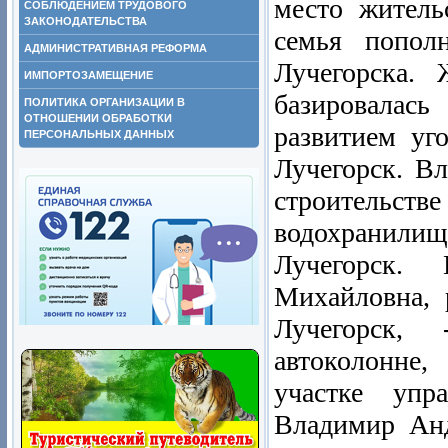
место житель
СОБЛЮДЕНИЕМ ТРУДОВОГО
ЗАКОНОДАТЕЛЬСТВА
семья попол
АДМИНИСТРАТИВНАЯ РЕФОРМА
Лучегорска. 
ИМПОРТОЗАМЕЩЕНИЕ
базировалась
ПОЛИТИКА ОРГАНИЗАЦИИ В
ОТНОШЕНИИ ОБРАБОТКИ
развитием уго
ПЕРСОНАЛЬНЫХ ДАННЫХ
Лучегорск. В
строительств
водохранилищ
Лучегорск.
Михайловна, 
Лучегорск, 
автоколонне,
участке упра
Владимир Анд