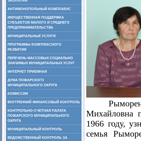
ЭКОЛОГИЯ
АНТИМОНОПОЛЬНЫЙ КОМПЛАЕНС
ИМУЩЕСТВЕННАЯ ПОДДЕРЖКА
СУБЪЕКТОВ МАЛОГО И СРЕДНЕГО
ПРЕДПРИНИМАТЕЛЬСТВА
МУНИЦИПАЛЬНЫЕ УСЛУГИ
ПРОГРАММЫ КОМПЛЕКСНОГО
РАЗВИТИЯ
ПЕРЕЧЕНЬ МАССОВЫХ СОЦИАЛЬНО
ЗНАЧИМЫХ МУНИЦИПАЛЬНЫХ УСЛУГ
ИНТЕРНЕТ ПРИЕМНАЯ
ДУМА ПОЖАРСКОГО
МУНИЦИПАЛЬНОГО ОКРУГА
КОМИССИИ
Рыморенко
ВНУТРЕННИЙ ФИНАНСОВЫЙ КОНТРОЛЬ
КОНТРОЛЬНО-СЧЕТНАЯ ПАЛАТА
Михайловна п
ПОЖАРСКОГО МУНИЦИПАЛЬНОГО
ОКРУГА
1966 году, уз
МУНИЦИПАЛЬНЫЙ КОНТРОЛЬ
семья Рыморе
ВЕДОМСТВЕННЫЙ КОНТРОЛЬ ЗА