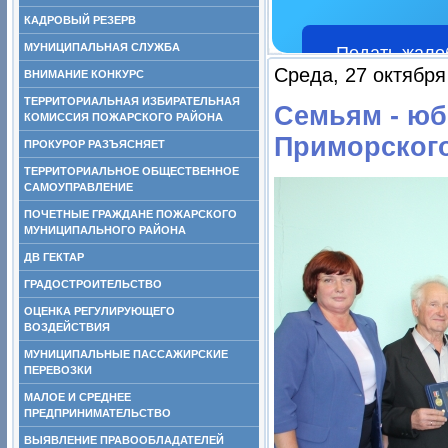
КАДРОВЫЙ РЕЗЕРВ
МУНИЦИПАЛЬНАЯ СЛУЖБА
Подать жало
Среда, 27 октября
ВНИМАНИЕ КОНКУРС
ТЕРРИТОРИАЛЬНАЯ ИЗБИРАТЕЛЬНАЯ
Семьям - юб
КОМИССИЯ ПОЖАРСКОГО РАЙОНА
Приморского
ПРОКУРОР РАЗЪЯСНЯЕТ
ТЕРРИТОРИАЛЬНОЕ ОБЩЕСТВЕННОЕ
САМОУПРАВЛЕНИЕ
ПОЧЕТНЫЕ ГРАЖДАНЕ ПОЖАРСКОГО
МУНИЦИПАЛЬНОГО РАЙОНА
ДВ ГЕКТАР
ГРАДОСТРОИТЕЛЬСТВО
ОЦЕНКА РЕГУЛИРУЮЩЕГО
ВОЗДЕЙСТВИЯ
МУНИЦИПАЛЬНЫЕ ПАССАЖИРСКИЕ
ПЕРЕВОЗКИ
МАЛОЕ И СРЕДНЕЕ
ПРЕДПРИНИМАТЕЛЬСТВО
ВЫЯВЛЕНИЕ ПРАВООБЛАДАТЕЛЕЙ