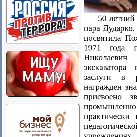
50-летний юб
пара Дударко.
посвятила По
1971 года п
Николаевич
экскаватора 
заслуги в р
награжден зна
присвоено з
промышлен
практически 
педагогиче
учреждения