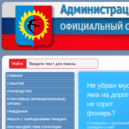
ГЛАВНАЯ
Не убран му
СОБЫТИЯ
РУКОВОДСТВО
яма на дорог
ОТРАСЛЕВЫЕ (ФУНКЦИОНАЛЬНЫЕ)
не горит
ОРГАНЫ
фонарь?
ГРАЖДАНАМ
РАБОТА С ОБРАЩЕНИЯМИ ГРАЖДАН
Столкнулись с проблемо
ПРОТИВОДЕЙСТВИЕ КОРРУПЦИИ
сообщите о ней!