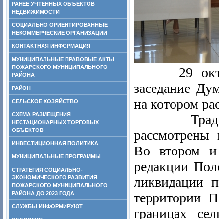
РАНЕЕ УЧТЕННЫХ ОБЪЕКТОВ
НЕДВИЖИМОСТИ
СОЦИАЛЬНО ОРИЕНТИРОВАННЫЕ
НЕКОММЕРЧЕСКИЕ ОРГАНИЗАЦИИ
КОНТАКТНАЯ ИНФОРМАЦИЯ
МУНИЦИПАЛЬНЫЕ ПРАВОВЫЕ АКТЫ
ПОЖАРСКОГО МУНИЦИПАЛЬНОГО
29 октября
РАЙОНА
заседание Ду
РАЙОН
на котором ра
СЕЛЬСКОЕ ХОЗЯЙСТВО
СХЕМА РАЗМЕЩЕНИЯ
Традицион
НЕСТАЦИОНАРНЫХ ТОРГОВЫХ
ОБЪЕКТОВ
рассмотрены 
ИНВЕСТИЦИОННАЯ ПОЛИТИКА
Во втором и
МУНИЦИПАЛЬНЫЕ ПРОГРАММЫ
редакции Пол
СТРАТЕГИЯ СОЦИАЛЬНО-
ЭКОНОМИЧЕСКОГО РАЗВИТИЯ
ликвидации п
ПОЖАРСКОГО МУНИЦИПАЛЬНОГО
РАЙОНА ДО 2023 ГОДА
территории П
СЛУЖБЫ ИНФОРМИРУЮТ
границах сел