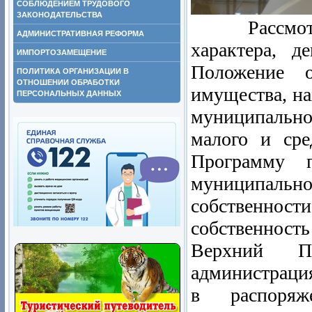
СОБЛЮДЕНИЕМ ТРУДОВОГО
ЗАКОНОДАТЕЛЬСТВА
Рассмотрев
АДМИНИСТРАТИВНАЯ РЕФОРМА
характера, д
ИМПОРТОЗАМЕЩЕНИЕ
Положение о
ПОЛИТИКА ОРГАНИЗАЦИИ В
ОТНОШЕНИИ ОБРАБОТКИ
имущества, на
ПЕРСОНАЛЬНЫХ ДАННЫХ
муниципально
малого и сре
Программу п
муниципально
собственност
собственност
Верхний П
администрация
в распоря