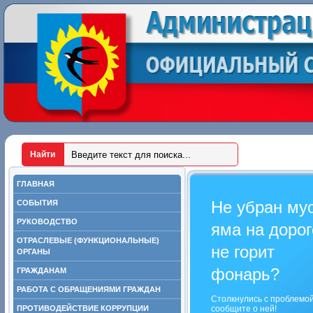
ГЛАВНАЯ
Не убран му
СОБЫТИЯ
РУКОВОДСТВО
яма на дорог
ОТРАСЛЕВЫЕ (ФУНКЦИОНАЛЬНЫЕ)
не горит
ОРГАНЫ
фонарь?
ГРАЖДАНАМ
РАБОТА С ОБРАЩЕНИЯМИ ГРАЖДАН
Столкнулись с проблемо
ПРОТИВОДЕЙСТВИЕ КОРРУПЦИИ
сообщите о ней!