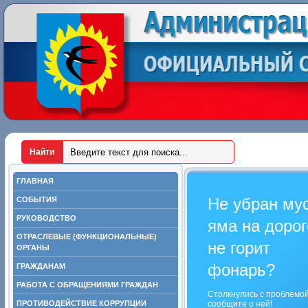
ГЛАВНАЯ
Не убран му
СОБЫТИЯ
РУКОВОДСТВО
яма на дорог
ОТРАСЛЕВЫЕ (ФУНКЦИОНАЛЬНЫЕ)
не горит
ОРГАНЫ
фонарь?
ГРАЖДАНАМ
РАБОТА С ОБРАЩЕНИЯМИ ГРАЖДАН
Столкнулись с проблемо
ПРОТИВОДЕЙСТВИЕ КОРРУПЦИИ
сообщите о ней!