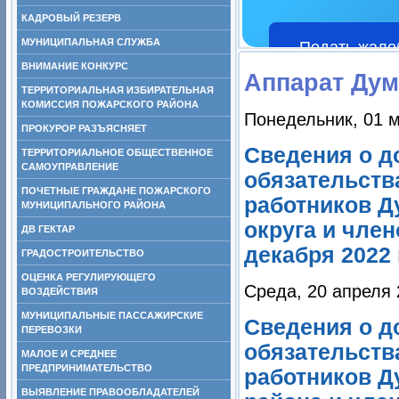
КАДРОВЫЙ РЕЗЕРВ
МУНИЦИПАЛЬНАЯ СЛУЖБА
Подать жало
ВНИМАНИЕ КОНКУРС
Аппарат Ду
ТЕРРИТОРИАЛЬНАЯ ИЗБИРАТЕЛЬНАЯ
КОМИССИЯ ПОЖАРСКОГО РАЙОНА
Понедельник, 01 м
ПРОКУРОР РАЗЪЯСНЯЕТ
Сведения о д
ТЕРРИТОРИАЛЬНОЕ ОБЩЕСТВЕННОЕ
САМОУПРАВЛЕНИЕ
обязательств
ПОЧЕТНЫЕ ГРАЖДАНЕ ПОЖАРСКОГО
работников Д
МУНИЦИПАЛЬНОГО РАЙОНА
округа и член
ДВ ГЕКТАР
декабря 2022 
ГРАДОСТРОИТЕЛЬСТВО
ОЦЕНКА РЕГУЛИРУЮЩЕГО
Среда, 20 апреля 
ВОЗДЕЙСТВИЯ
МУНИЦИПАЛЬНЫЕ ПАССАЖИРСКИЕ
Сведения о д
ПЕРЕВОЗКИ
обязательств
МАЛОЕ И СРЕДНЕЕ
ПРЕДПРИНИМАТЕЛЬСТВО
работников Д
ВЫЯВЛЕНИЕ ПРАВООБЛАДАТЕЛЕЙ