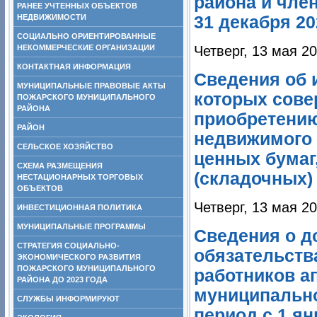
района и член
РАНЕЕ УЧТЕННЫХ ОБЪЕКТОВ
НЕДВИЖИМОСТИ
31 декабря 20
СОЦИАЛЬНО ОРИЕНТИРОВАННЫЕ
НЕКОММЕРЧЕСКИЕ ОРГАНИЗАЦИИ
Четверг, 13 мая 2
КОНТАКТНАЯ ИНФОРМАЦИЯ
Сведения об и
МУНИЦИПАЛЬНЫЕ ПРАВОВЫЕ АКТЫ
которых сове
ПОЖАРСКОГО МУНИЦИПАЛЬНОГО
РАЙОНА
приобретению
РАЙОН
недвижимого 
СЕЛЬСКОЕ ХОЗЯЙСТВО
ценных бумаг,
СХЕМА РАЗМЕЩЕНИЯ
(складочных)
НЕСТАЦИОНАРНЫХ ТОРГОВЫХ
ОБЪЕКТОВ
Четверг, 13 мая 2
ИНВЕСТИЦИОННАЯ ПОЛИТИКА
МУНИЦИПАЛЬНЫЕ ПРОГРАММЫ
Сведения о д
СТРАТЕГИЯ СОЦИАЛЬНО-
обязательств
ЭКОНОМИЧЕСКОГО РАЗВИТИЯ
ПОЖАРСКОГО МУНИЦИПАЛЬНОГО
работников а
РАЙОНА ДО 2023 ГОДА
муниципально
СЛУЖБЫ ИНФОРМИРУЮТ
период с 1 ян