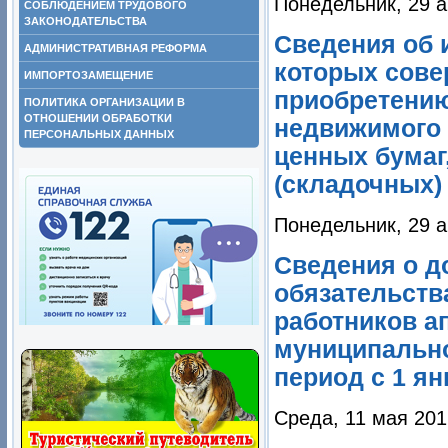
Понедельник, 29 а
СОБЛЮДЕНИЕМ ТРУДОВОГО
ЗАКОНОДАТЕЛЬСТВА
Сведения об и
АДМИНИСТРАТИВНАЯ РЕФОРМА
которых сове
ИМПОРТОЗАМЕЩЕНИЕ
приобретению
ПОЛИТИКА ОРГАНИЗАЦИИ В
ОТНОШЕНИИ ОБРАБОТКИ
недвижимого 
ПЕРСОНАЛЬНЫХ ДАННЫХ
ценных бумаг,
(складочных)
Понедельник, 29 а
Сведения о д
обязательств
работников а
муниципально
период с 1 ян
Среда, 11 мая 201