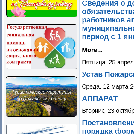
Сведения о д
обязательств
работников а
муниципально
период с 1 ян
More...
Пятница, 25 апрел
Устав Пожарс
Среда, 12 марта 2
АППАРАТ
Вторник, 23 октяб
Постановлени
порядка форм