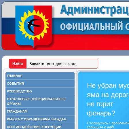
ГЛАВНАЯ
Не убран му
СОБЫТИЯ
РУКОВОДСТВО
яма на дорог
ОТРАСЛЕВЫЕ (ФУНКЦИОНАЛЬНЫЕ)
не горит
ОРГАНЫ
фонарь?
ГРАЖДАНАМ
РАБОТА С ОБРАЩЕНИЯМИ ГРАЖДАН
Столкнулись с проблемо
ПРОТИВОДЕЙСТВИЕ КОРРУПЦИИ
сообщите о ней!