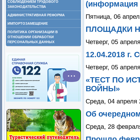
СОБЛЮДЕНИЕМ ТРУДОВОГО
(информация 
ЗАКОНОДАТЕЛЬСТВА
АДМИНИСТРАТИВНАЯ РЕФОРМА
Пятница, 06 апрел
ИМПОРТОЗАМЕЩЕНИЕ
ПЛОЩАДКИ Н
ПОЛИТИКА ОРГАНИЗАЦИИ В
ОТНОШЕНИИ ОБРАБОТКИ
Четверг, 05 апрел
ПЕРСОНАЛЬНЫХ ДАННЫХ
12.04.2018 
Четверг, 05 апрел
«ТЕСТ ПО И
ВОЙНЫ»
Среда, 04 апреля 
Об очередном 
Среда, 28 феврал
Прошло февр