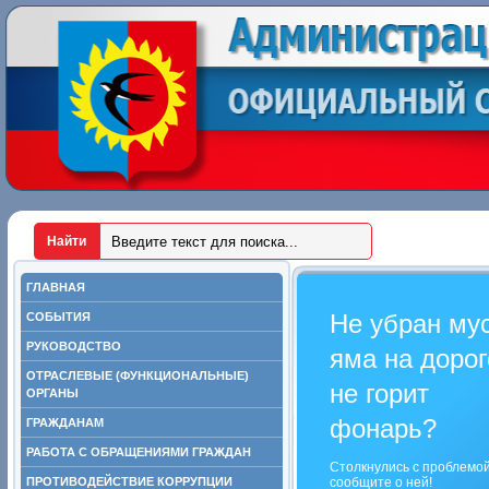
ГЛАВНАЯ
Не убран му
СОБЫТИЯ
РУКОВОДСТВО
яма на дорог
ОТРАСЛЕВЫЕ (ФУНКЦИОНАЛЬНЫЕ)
не горит
ОРГАНЫ
фонарь?
ГРАЖДАНАМ
РАБОТА С ОБРАЩЕНИЯМИ ГРАЖДАН
Столкнулись с проблемо
ПРОТИВОДЕЙСТВИЕ КОРРУПЦИИ
сообщите о ней!