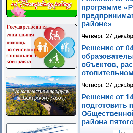
программе «Р
предпринима
районе»
Четверг, 27 декаб
Решение от 04
образователь
объектов, ра
отопительном
Четверг, 27 декаб
Решение от 14
подготовить 
Общественной
района пятого