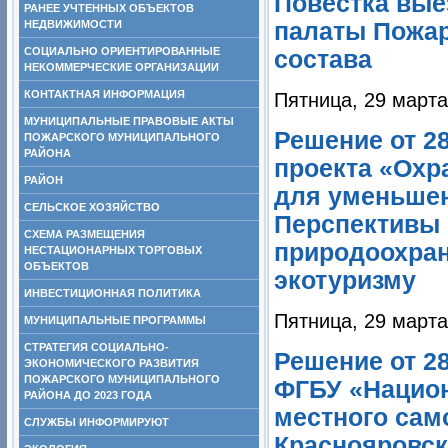
Повестка вые
РАНЕЕ УЧТЕННЫХ ОБЪЕКТОВ
НЕДВИЖИМОСТИ
палаты Пожар
СОЦИАЛЬНО ОРИЕНТИРОВАННЫЕ
состава
НЕКОММЕРЧЕСКИЕ ОРГАНИЗАЦИИ
КОНТАКТНАЯ ИНФОРМАЦИЯ
Пятница, 29 марта
МУНИЦИПАЛЬНЫЕ ПРАВОВЫЕ АКТЫ
Решение от 28
ПОЖАРСКОГО МУНИЦИПАЛЬНОГО
РАЙОНА
проекта «Охр
РАЙОН
для уменьшен
СЕЛЬСКОЕ ХОЗЯЙСТВО
Перспективы 
СХЕМА РАЗМЕЩЕНИЯ
природоохран
НЕСТАЦИОНАРНЫХ ТОРГОВЫХ
ОБЪЕКТОВ
экотуризму
ИНВЕСТИЦИОННАЯ ПОЛИТИКА
Пятница, 29 марта
МУНИЦИПАЛЬНЫЕ ПРОГРАММЫ
СТРАТЕГИЯ СОЦИАЛЬНО-
Решение от 28
ЭКОНОМИЧЕСКОГО РАЗВИТИЯ
ПОЖАРСКОГО МУНИЦИПАЛЬНОГО
ФГБУ «Национ
РАЙОНА ДО 2023 ГОДА
местного сам
СЛУЖБЫ ИНФОРМИРУЮТ
Краснояровск