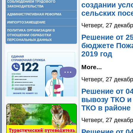
СОБЛЮДЕНИЕМ ТРУДОВОГО
создании усл
ЗАКОНОДАТЕЛЬСТВА
сельских пос
АДМИНИСТРАТИВНАЯ РЕФОРМА
ИМПОРТОЗАМЕЩЕНИЕ
Четверг, 27 декаб
ПОЛИТИКА ОРГАНИЗАЦИИ В
ОТНОШЕНИИ ОБРАБОТКИ
Решение от 2
ПЕРСОНАЛЬНЫХ ДАННЫХ
бюджете Пожа
2019 год
More...
Четверг, 27 декаб
Решение от 04
вывозу ТКО и
ТКО в районе
Четверг, 27 декаб
Решение от 0