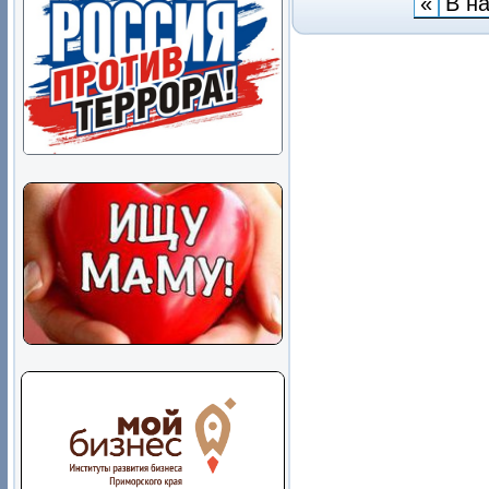
«
В н