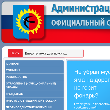
ГЛАВНАЯ
Не убран му
СОБЫТИЯ
РУКОВОДСТВО
яма на дорог
ОТРАСЛЕВЫЕ (ФУНКЦИОНАЛЬНЫЕ)
не горит
ОРГАНЫ
фонарь?
ГРАЖДАНАМ
РАБОТА С ОБРАЩЕНИЯМИ ГРАЖДАН
Столкнулись с проблемо
ПРОТИВОДЕЙСТВИЕ КОРРУПЦИИ
сообщите о ней!