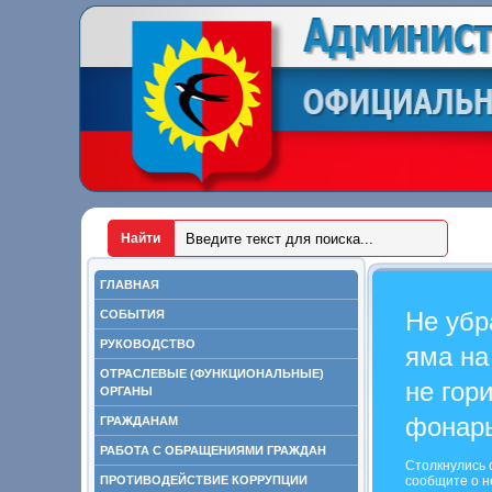
ГЛАВНАЯ
Не убр
СОБЫТИЯ
РУКОВОДСТВО
яма на
ОТРАСЛЕВЫЕ (ФУНКЦИОНАЛЬНЫЕ)
не гор
ОРГАНЫ
фонар
ГРАЖДАНАМ
РАБОТА С ОБРАЩЕНИЯМИ ГРАЖДАН
Столкнулись 
ПРОТИВОДЕЙСТВИЕ КОРРУПЦИИ
сообщите о н