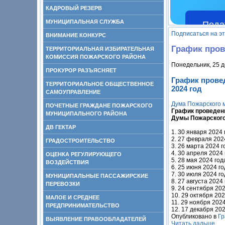
КАДРОВЫЙ РЕЗЕРВ
МУНИЦИПАЛЬНАЯ СЛУЖБА
Пода
Подписаться на э
ВНИМАНИЕ КОНКУРС
График пров
ТЕРРИТОРИАЛЬНАЯ ИЗБИРАТЕЛЬНАЯ
КОМИССИЯ ПОЖАРСКОГО РАЙОНА
Понедельник, 25 д
ПРОКУРОР РАЗЪЯСНЯЕТ
График прове
ТЕРРИТОРИАЛЬНОЕ ОБЩЕСТВЕННОЕ
2024 год
САМОУПРАВЛЕНИЕ
Дума Пожарского 
ПОЧЕТНЫЕ ГРАЖДАНЕ ПОЖАРСКОГО
График проведен
МУНИЦИПАЛЬНОГО РАЙОНА
Думы Пожарского 
ДВ ГЕКТАР
1. 30 января 2024 
2. 27 февраля 2024
ГРАДОСТРОИТЕЛЬСТВО
3. 26 марта 2024 г
4. 30 апреля 2024 
ОЦЕНКА РЕГУЛИРУЮЩЕГО
5. 28 мая 2024 год
ВОЗДЕЙСТВИЯ
6. 25 июня 2024 го
7. 30 июля 2024 го
МУНИЦИПАЛЬНЫЕ ПАССАЖИРСКИЕ
8. 27 августа 2024 
ПЕРЕВОЗКИ
9. 24 сентября 202
10. 29 октября 202
МАЛОЕ И СРЕДНЕЕ
11. 29 ноября 2024
ПРЕДПРИНИМАТЕЛЬСТВО
12. 17 декабря 202
Опубликовано в
Гр
ВЫЯВЛЕНИЕ ПРАВООБЛАДАТЕЛЕЙ
Читать дальше...