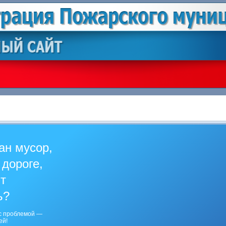
ан мусор,
 дороге,
ит
ь?
с проблемой —
ей!