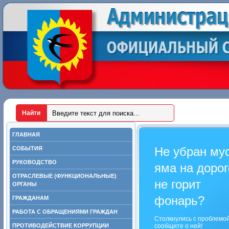
ГЛАВНАЯ
Не убран му
СОБЫТИЯ
РУКОВОДСТВО
яма на дорог
ОТРАСЛЕВЫЕ (ФУНКЦИОНАЛЬНЫЕ)
не горит
ОРГАНЫ
фонарь?
ГРАЖДАНАМ
РАБОТА С ОБРАЩЕНИЯМИ ГРАЖДАН
Столкнулись с проблемо
ПРОТИВОДЕЙСТВИЕ КОРРУПЦИИ
сообщите о ней!