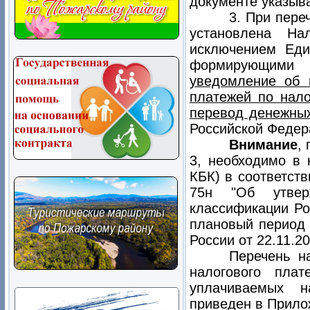
документе указыв
3. При пере
установлена На
исключением Един
формирующими
уведомление об 
платежей по нало
перевод денежных
Российской Федер
Внимание
,
3, необходимо в 
КБК) в соответств
75н "Об утвер
классификации Ро
плановый период 
России от 22.11.20
Перечень н
налогового пла
уплачиваемых н
приведен в Прило