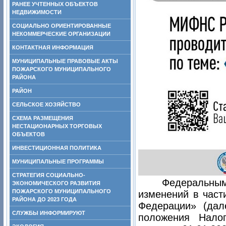
РАНЕЕ УЧТЕННЫХ ОБЪЕКТОВ
НЕДВИЖИМОСТИ
СОЦИАЛЬНО ОРИЕНТИРОВАННЫЕ
НЕКОММЕРЧЕСКИЕ ОРГАНИЗАЦИИ
КОНТАКТНАЯ ИНФОРМАЦИЯ
МУНИЦИПАЛЬНЫЕ ПРАВОВЫЕ АКТЫ
ПОЖАРСКОГО МУНИЦИПАЛЬНОГО
РАЙОНА
РАЙОН
СЕЛЬСКОЕ ХОЗЯЙСТВО
СХЕМА РАЗМЕЩЕНИЯ
НЕСТАЦИОНАРНЫХ ТОРГОВЫХ
ОБЪЕКТОВ
ИНВЕСТИЦИОННАЯ ПОЛИТИКА
МУНИЦИПАЛЬНЫЕ ПРОГРАММЫ
СТРАТЕГИЯ СОЦИАЛЬНО-
Федеральным
ЭКОНОМИЧЕСКОГО РАЗВИТИЯ
ПОЖАРСКОГО МУНИЦИПАЛЬНОГО
изменений в част
РАЙОНА ДО 2023 ГОДА
Федерации» (дал
СЛУЖБЫ ИНФОРМИРУЮТ
положения Налог