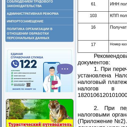
СОБЛЮДЕНИЕМ ТРУДОВОГО
61
ИНН пол
ЗАКОНОДАТЕЛЬСТВА
АДМИНИСТРАТИВНАЯ РЕФОРМА
103
КПП пол
ИМПОРТОЗАМЕЩЕНИЕ
16
Получат
ПОЛИТИКА ОРГАНИЗАЦИИ В
ОТНОШЕНИИ ОБРАБОТКИ
ПЕРСОНАЛЬНЫХ ДАННЫХ
17
Номер каз
Рекомендов
документов:
1. При пере
установлена Нал
налоговый платеж
налогов в п
1820106120101000
2. При пе
налоговыми орган
(Приложение №2).