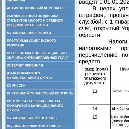
ЭКОЛОГИЯ
вводят с 01.01.20
В целях упл
АНТИМОНОПОЛЬНЫЙ КОМПЛАЕНС
штрафов, процен
ИМУЩЕСТВЕННАЯ ПОДДЕРЖКА
службой, с 1 янва
СУБЪЕКТОВ МАЛОГО И СРЕДНЕГО
ПРЕДПРИНИМАТЕЛЬСТВА
счет, открытый У
МУНИЦИПАЛЬНЫЕ УСЛУГИ
области.
Налоги сбо
ПРОГРАММЫ КОМПЛЕКСНОГО
РАЗВИТИЯ
налоговыми ор
ПЕРЕЧЕНЬ МАССОВЫХ СОЦИАЛЬНО
перечислению п
ЗНАЧИМЫХ МУНИЦИПАЛЬНЫХ УСЛУГ
средств:
ИНТЕРНЕТ ПРИЕМНАЯ
Номер (поля)
Наим
ДУМА ПОЖАРСКОГО
реквизита
МУНИЦИПАЛЬНОГО ОКРУГА
платежного
документа
КОМИССИИ
13
Наименова
ВНУТРЕННИЙ ФИНАНСОВЫЙ КОНТРОЛЬ
КОНТРОЛЬНО-СЧЕТНАЯ ПАЛАТА
ПОЖАРСКОГО МУНИЦИПАЛЬНОГО
14
БИК банка
ОКРУГА
15
№ счета ба
МУНИЦИПАЛЬНЫЙ КОНТРОЛЬ
(номер ба
состав ед
ВЕДОМСТВЕННЫЙ КОНТРОЛЬ ЗА