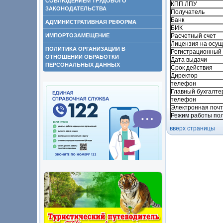
СОБЛЮДЕНИЕМ ТРУДОВОГО
КПП ЛПУ
ЗАКОНОДАТЕЛЬСТВА
Получатель
Банк
АДМИНИСТРАТИВНАЯ РЕФОРМА
БИК
ИМПОРТОЗАМЕЩЕНИЕ
Расчетный счет
Лицензия на осущ
ПОЛИТИКА ОРГАНИЗАЦИИ В
Регистрационный
ОТНОШЕНИИ ОБРАБОТКИ
Дата выдачи
ПЕРСОНАЛЬНЫХ ДАННЫХ
Срок действия
Директор
телефон
Главный бухгалте
телефон
Электронная поч
Режим работы по
вверх страницы