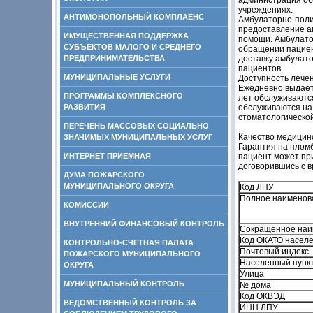
администрация об
учреждениях.
АНТИМОНОПОЛЬНЫЙ КОМПЛАЕНС
Амбулаторно-поли
предоставление а
ИМУЩЕСТВЕННАЯ ПОДДЕРЖКА
помощи. Амбулато
СУБЪЕКТОВ МАЛОГО И СРЕДНЕГО
обращении пациен
ПРЕДПРИНИМАТЕЛЬСТВА
доставку амбулато
пациентов.
МУНИЦИПАЛЬНЫЕ УСЛУГИ
Доступность лече
Ежедневно выдает
ПРОГРАММЫ КОМПЛЕКСНОГО
лет обслуживаютс
РАЗВИТИЯ
обслуживаются на
стоматологическо
ПЕРЕЧЕНЬ МАССОВЫХ СОЦИАЛЬНО
Качество медицин
ЗНАЧИМЫХ МУНИЦИПАЛЬНЫХ УСЛУГ
Гарантия на пломб
ИНТЕРНЕТ ПРИЕМНАЯ
пациент может при
договорившись с в
ДУМА ПОЖАРСКОГО
МУНИЦИПАЛЬНОГО ОКРУГА
Код ЛПУ
Полное наименов
КОМИССИИ
ВНУТРЕННИЙ ФИНАНСОВЫЙ КОНТРОЛЬ
Сокращенное наи
Код ОКАТО населе
КОНТРОЛЬНО-СЧЕТНАЯ ПАЛАТА
Почтовый индекс
ПОЖАРСКОГО МУНИЦИПАЛЬНОГО
Населенный пунк
ОКРУГА
Улица
МУНИЦИПАЛЬНЫЙ КОНТРОЛЬ
№ дома
Код ОКВЭД
ВЕДОМСТВЕННЫЙ КОНТРОЛЬ ЗА
ИНН ЛПУ