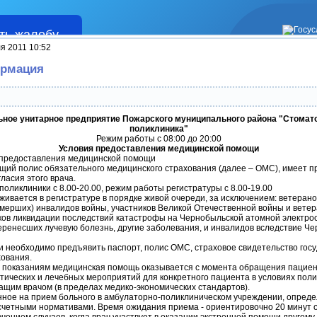
ть жалобу
Жалобы
я 2011 10:52
рмация
ное унитарное предприятие Пожарского муниципального района "Стомат
поликлиника"
Режим работы с 08:00 до 20:00
Условия предоставления медицинской помощи
 предоставления медицинской помощи
щий полис обязательного медицинского страхования (далее – ОМС), имеет п
гласия этого врача.
поликлиники с 8.00-20.00, режим работы регистратуры с 8.00-19.00
живается в регистратуре в порядке живой очереди, за исключением: ветерано
умерших) инвалидов войны, участников Великой Отечественной войны и вете
ков ликвидации последствий катастрофы на Чернобыльской атомной электрос
еренесших лучевую болезнь, другие заболевания, и инвалидов вследствие Ч
и необходимо предъявить паспорт, полис ОМС, страховое свидетельство гос
хования.
м показаниям медицинская помощь оказывается с момента обращения пациен
тических и лечебных мероприятий для конкретного пациента в условиях пол
ащим врачом (в пределах медико-экономических стандартов).
енное на прием больного в амбулаторно-поликлиническом учреждении, опред
четными нормативами. Время ожидания приема - ориентировочно 20 минут о