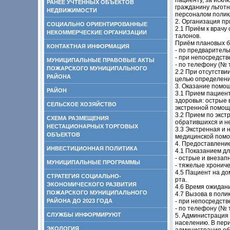
пациенту, за искл
РАНЕЕ УЧТЕННЫХ ОБЪЕКТОВ
гражданину льгот
НЕДВИЖИМОСТИ
персоналом полик
2. Организация п
СОЦИАЛЬНО ОРИЕНТИРОВАННЫЕ
2.1 Приём к врачу
НЕКОММЕРЧЕСКИЕ ОРГАНИЗАЦИИ
талонов.
Приём плановых б
КОНТАКТНАЯ ИНФОРМАЦИЯ
- по предваритель
- при непосредств
МУНИЦИПАЛЬНЫЕ ПРАВОВЫЕ АКТЫ
- по телефону (№ 
ПОЖАРСКОГО МУНИЦИПАЛЬНОГО
2.2 При отсутстви
РАЙОНА
целью определени
3. Оказание помо
РАЙОН
3.1 Прием пациен
здоровья: острые 
СЕЛЬСКОЕ ХОЗЯЙСТВО
экстренной помощи
3.2 Прием по экст
СХЕМА РАЗМЕЩЕНИЯ
обратившихся и н
НЕСТАЦИОНАРНЫХ ТОРГОВЫХ
3.3 Экстренная и
ОБЪЕКТОВ
медицинской помо
4. Предоставлени
ИНВЕСТИЦИОННАЯ ПОЛИТИКА
4.1 Показанием дл
- острые и внезап
МУНИЦИПАЛЬНЫЕ ПРОГРАММЫ
- тяжелые хронич
4.5 Пациент на до
СТРАТЕГИЯ СОЦИАЛЬНО-
рта.
ЭКОНОМИЧЕСКОГО РАЗВИТИЯ
4.6 Время ожидан
ПОЖАРСКОГО МУНИЦИПАЛЬНОГО
4.7 Вызова в поли
РАЙОНА ДО 2023 ГОДА
- при непосредств
- по телефону (№ 
СЛУЖБЫ ИНФОРМИРУЮТ
5. Администрация
населению. В пери
ЭКОЛОГИЯ