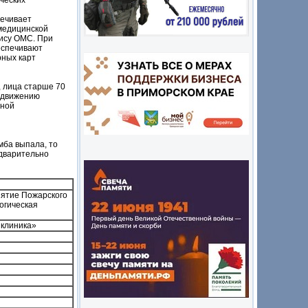
ческих
печивает
медицинской
лису ОМС. При
еспечивают
рных карт
, лица старше 70
едвижению
нной
мба выпала, то
едварительно
ятие Пожарского
огическая
клиника»