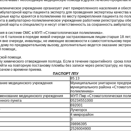
еспечивает необходимую медицинскую помощь в других лечебно-профилакти
клиническое учреждение организует учет прикрепленного населения и обес
мбулаторной карты пациента эксперту для проведения экспертизы качества 
рные карты хранятся в поликлинике по месту прикрепления пациента по по
та в амбулаторно-поликлиническое учреждение работники регистратуры об
рной карты к специалисту и несут ответственность за сохранность амбулато
ния в системе ОМС в МУП «Стоматологическая поликлиника».
ся 6 талонов в порядке живой очереди застрахованным лицам старше 18 лет
я вне очереди, инвалиды, не имеющие возможности к самостоятельному пер
 дому по предварительному вызову, дополнительно ведется оказание экстре
й помощи,.
ской помощи.
у химического отверждения полгода. Если в течение гарантийного срока пло
йти на повторную постановку пломбы без записи через регистратуру, но пр
рачом о времени приема.
ПАСПОРТ ЛПУ
85.13
ание медицинского учреждения
Муниципальное унитарное предпри
муниципального района «Стоматол
поликлиника»
менование медицинского учреждения
МУП Пмр «Стоматологическая поли
нного пункта
05234551000
692001
т
Лучегорск
4 микрорайон
3
39896395
2526004900