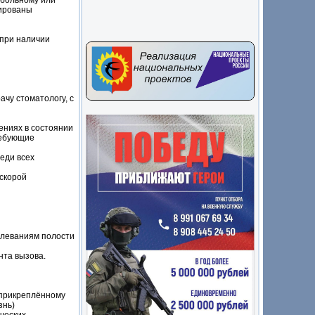
 больному или
мированы
 при наличии
ачу стоматологу, с
ениях в состоянии
ребующие
еди всех
скорой
олеваниям полости
нта вызова.
 прикреплённому
знь)