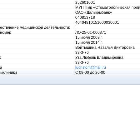
252601001
МУП Пмр «Стоматологическая поли
ОАО «Далькомбанк»
040813718
40404810151000030001
ествление медицинской деятельности:
 номер
ЛО-25-01-000371
15 июля 2009 г.
15 июля 2014 г.
Войтышина Наталья Викторовна
33-3-76
р
Уза Любовь Владимировна
33-3-76
та
luchstom@mail.ru
ликлиники
С 08-00 до 20-00