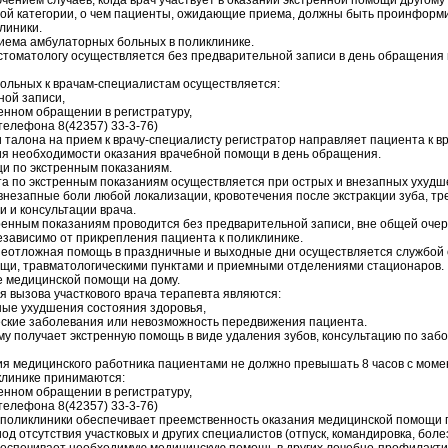
ючением случаев, когда врач участвует в оказании экстренной помощи другому
ной категории, о чем пациенты, ожидающие приема, должны быть проинфор
линики.
риема амбулаторных больных в поликлинике.
 стоматологу осуществляется без предварительной записи в день обращения
ольных к врачам-специалистам осуществляется:
ной записи,
енном обращении в регистратуру,
телефона 8(42357) 33-3-76)
и талона на прием к врачу-специалисту регистратор направляет пациента к вр
я необходимости оказания врачебной помощи в день обращения.
щи по экстренным показаниям.
та по экстренным показаниям осуществляется при острых и внезапных ухудш
внезапные боли любой локализации, кровотечения после экстракции зуба, т
 и консультации врача.
ренным показаниям проводится без предварительной записи, вне общей очер
езависимо от прикрепления пациента к поликлинике.
 неотложная помощь в праздничные и выходные дни осуществляется службой 
щи, травматологическими пунктами и приемными отделениями стационаров.
е медицинской помощи на дому.
я вызова участкового врача терапевта являются:
ные ухудшения состояния здоровья,
еские заболевания или невозможность передвижения пациента.
му получает экстренную помощь в виде удаления зубов, консультацию по заб
ия медицинского работника пациентами не должно превышать 8 часов с моме
клинике принимаются:
енном обращении в регистратуру,
телефона 8(42357) 33-3-76)
 поликлиники обеспечивает преемственность оказания медицинской помощи
од отсутствия участковых и других специалистов (отпуск, командировка, боле