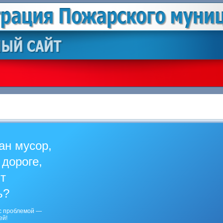
ан мусор,
 дороге,
ит
ь?
с проблемой —
ей!