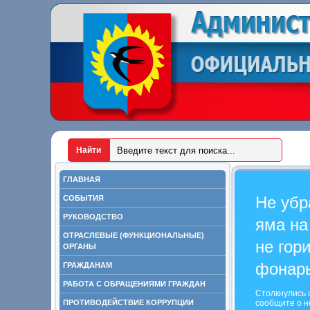
ГЛАВНАЯ
Не убр
СОБЫТИЯ
РУКОВОДСТВО
яма на
ОТРАСЛЕВЫЕ (ФУНКЦИОНАЛЬНЫЕ)
не гор
ОРГАНЫ
фонар
ГРАЖДАНАМ
РАБОТА С ОБРАЩЕНИЯМИ ГРАЖДАН
Столкнулись 
ПРОТИВОДЕЙСТВИЕ КОРРУПЦИИ
сообщите о н