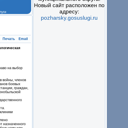
Новый сайт расположен по
адресу:
pozharsky.gosuslugi.ru
 на всё
Печать
Email
ологическая
раво на выбор
в войны, членов
ранов боевых
танции, граждан,
ернобыльской
ударственного
та.
иклиники
елено
т назначенного