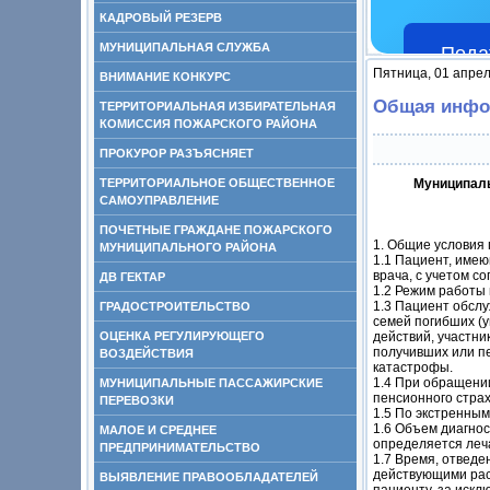
КАДРОВЫЙ РЕЗЕРВ
МУНИЦИПАЛЬНАЯ СЛУЖБА
Пода
Пятница, 01 апрел
ВНИМАНИЕ КОНКУРС
Общая инфо
ТЕРРИТОРИАЛЬНАЯ ИЗБИРАТЕЛЬНАЯ
КОМИССИЯ ПОЖАРСКОГО РАЙОНА
ПРОКУРОР РАЗЪЯСНЯЕТ
ТЕРРИТОРИАЛЬНОЕ ОБЩЕСТВЕННОЕ
Муниципаль
САМОУПРАВЛЕНИЕ
ПОЧЕТНЫЕ ГРАЖДАНЕ ПОЖАРСКОГО
1. Общие условия
МУНИЦИПАЛЬНОГО РАЙОНА
1.1 Пациент, имею
врача, с учетом со
ДВ ГЕКТАР
1.2 Режим работы 
1.3 Пациент обслу
ГРАДОСТРОИТЕЛЬСТВО
семей погибших (
ОЦЕНКА РЕГУЛИРУЮЩЕГО
действий, участни
получивших или п
ВОЗДЕЙСТВИЯ
катастрофы.
1.4 При обращени
МУНИЦИПАЛЬНЫЕ ПАССАЖИРСКИЕ
пенсионного стра
ПЕРЕВОЗКИ
1.5 По экстренны
1.6 Объем диагнос
МАЛОЕ И СРЕДНЕЕ
определяется леч
ПРЕДПРИНИМАТЕЛЬСТВО
1.7 Время, отвед
действующими рас
ВЫЯВЛЕНИЕ ПРАВООБЛАДАТЕЛЕЙ