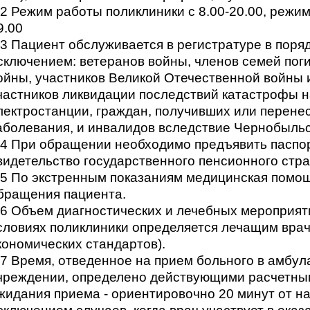
.2 Режим работы поликлиники с 8.00-20.00, режим
9.00
.3 Пациент обслуживается в регистратуре в поря
сключением: ветеранов войны, членов семей пог
ойны, участников Великой Отечественной войны 
частников ликвидации последствий катастрофы 
лектростанции, граждан, получивших или перене
аболевания, и инвалидов вследствие Чернобыль
.4 При обращении необходимо предъявить паспор
видетельство государственного пенсионного стр
.5 По экстренным показаниям медицинская помощ
бращения пациента.
.6 Объем диагностических и лечебных мероприяти
словиях поликлиники определяется лечащим врач
кономических стандартов).
.7 Время, отведенное на прием больного в амбу
чреждении, определено действующими расчетны
жидания приема - ориентировочно 20 минут от на