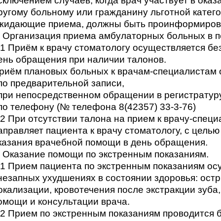
сключением случаев, когда врач участвует в ока
ругому больному или гражданину льготной катего
жидающие приема, должны быть проинформиров
. Организация приема амбулаторных больных в п
.1 Приём к врачу стоматологу осуществляется бе
ень обращения при наличии талонов.
риём плановых больных к врачам-специалистам 
 по предварительной записи,
 при непосредственном обращении в регистратуру
 по телефону (№ телефона 8(42357) 33-3-76)
.2 При отсутствии талона на прием к врачу-специ
аправляет пациента к врачу стоматологу, с цель
казания врачебной помощи в день обращения.
. Оказание помощи по экстренным показаниям.
.1 Прием пациента по экстренным показаниям ос
незапных ухудшениях в состоянии здоровья: ост
окализации, кровотечения после экстракции зуба
омощи и консультации врача.
.2 Прием по экстренным показаниям проводится 