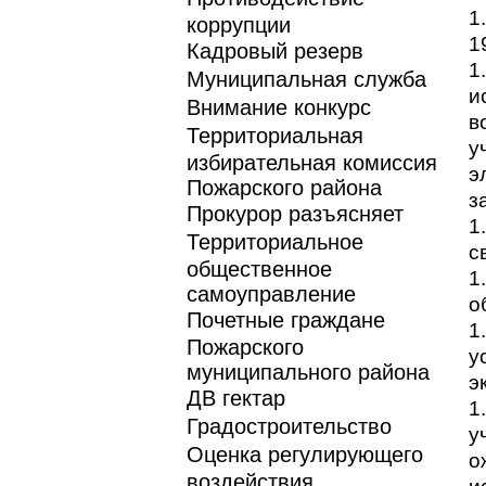
1
коррупции
1
Кадровый резерв
1
Муниципальная служба
и
Внимание конкурс
в
Территориальная
у
избирательная комиссия
э
Пожарского района
з
Прокурор разъясняет
1
Территориальное
с
общественное
1
самоуправление
о
Почетные граждане
1
Пожарского
у
муниципального района
э
ДВ гектар
1
Градостроительство
у
Оценка регулирующего
о
воздействия