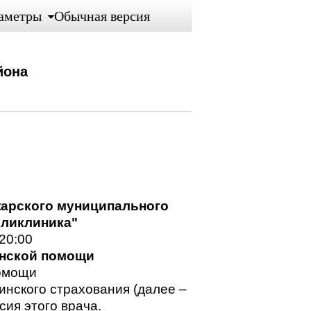
аметры
Обычная версия
йона
арского муниципального
оликлиника"
20:00
инской помощи
помощи
инского страхования (далее –
сия этого врача.