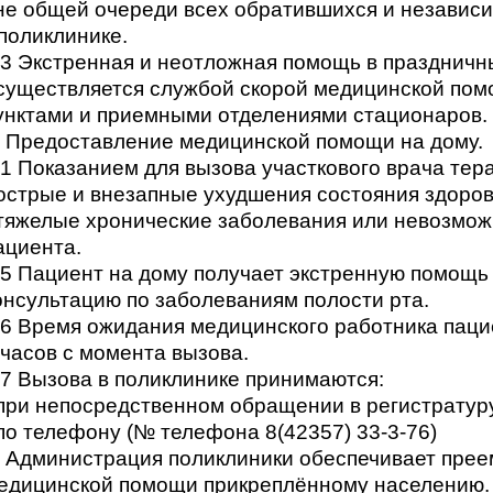
не общей очереди всех обратившихся и независи
 поликлинике.
.3 Экстренная и неотложная помощь в праздничн
существляется службой скорой медицинской пом
унктами и приемными отделениями стационаров.
. Предоставление медицинской помощи на дому.
.1 Показанием для вызова участкового врача тер
 острые и внезапные ухудшения состояния здоров
 тяжелые хронические заболевания или невозмо
ациента.
.5 Пациент на дому получает экстренную помощь 
онсультацию по заболеваниям полости рта.
.6 Время ожидания медицинского работника пац
 часов с момента вызова.
.7 Вызова в поликлинике принимаются:
 при непосредственном обращении в регистратуру
 по телефону (№ телефона 8(42357) 33-3-76)
. Администрация поликлиники обеспечивает прее
едицинской помощи прикреплённому населению. 