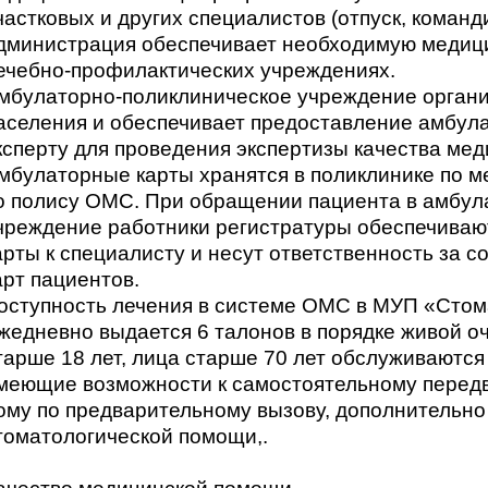
частковых и других специалистов (отпуск, команд
дминистрация обеспечивает необходимую медици
ечебно-профилактических учреждениях.
мбулаторно-поликлиническое учреждение органи
аселения и обеспечивает предоставление амбул
ксперту для проведения экспертизы качества ме
мбулаторные карты хранятся в поликлинике по м
о полису ОМС. При обращении пациента в амбул
чреждение работники регистратуры обеспечиваю
арты к специалисту и несут ответственность за 
арт пациентов.
оступность лечения в системе ОМС в МУП «Стом
жедневно выдается 6 талонов в порядке живой 
тарше 18 лет, лица старше 70 лет обслуживаются
меющие возможности к самостоятельному перед
ому по предварительному вызову, дополнительно
томатологической помощи,.