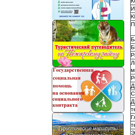
К
И
К
П
Б
Б
Р
Л
м
Р
Д
С
Д
т
Г
т
Э