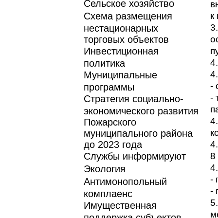
Сельское хозяйство
в
Схема размещения
к
3
нестационарных
торговых объектов
о
Инвестиционная
п
4
политика
4
Муниципальные
-
программы
-
Стратегия социально-
п
экономического развития
4
Пожарского
к
муниципального района
до 2023 года
4
Службы информируют
8
4
Экология
-
Антимонопольный
-
комплаенс
5
Имущественная
м
поддержка субъектов