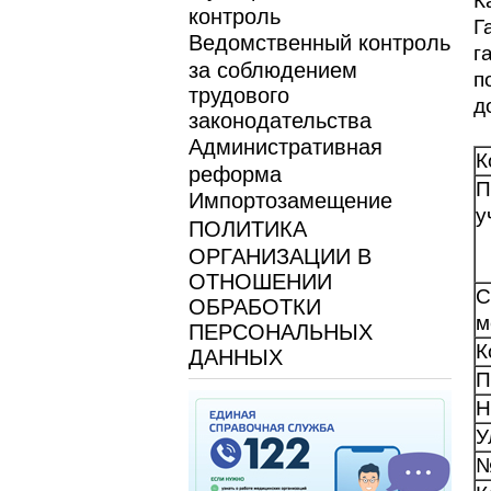
К
контроль
Г
Ведомственный контроль
г
за соблюдением
п
трудового
д
законодательства
Административная
К
реформа
П
Импортозамещение
у
ПОЛИТИКА
ОРГАНИЗАЦИИ В
ОТНОШЕНИИ
С
ОБРАБОТКИ
м
ПЕРСОНАЛЬНЫХ
К
ДАННЫХ
П
Н
У
№