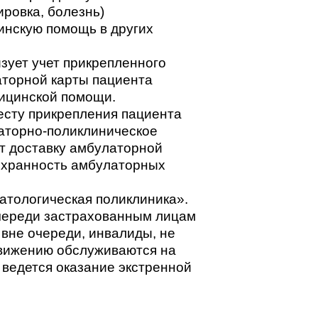
ировка, болезнь)
нскую помощь в других
зует учет прикрепленного
аторной карты пациента
дицинской помощи.
есту прикрепления пациента
аторно-поликлиническое
т доставку амбулаторной
сохранность амбулаторных
атологическая поликлиника».
очереди застрахованным лицам
 вне очереди, инвалиды, не
вижению обслуживаются на
 ведется оказание экстренной