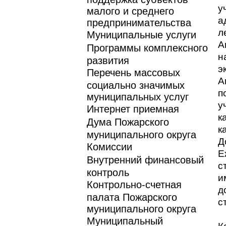
у
малого и среднего
а
предпринимательства
л
Муниципальные услуги
А
Программы комплексного
н
развития
э
Перечень массовых
А
социально значимых
п
муниципальных услуг
у
Интернет приемная
к
Дума Пожарского
к
муниципального округа
Д
Комиссии
Е
Внутренний финансовый
с
контроль
и
Контрольно-счетная
д
палата Пожарского
с
муниципального округа
Муниципальный