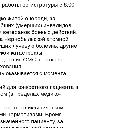
 работы регистратуры с 8.00-
дке живой очереди, за
ибших (умерших) инвалидов
и ветеранов боевых действий,
на Чернобыльской атомной
сших лучевую болезнь, другие
ской катастрофы.
т, полис ОМС, страховое
ахования.
ь оказывается с момента
й для конкретного пациента в
ом (в пределах медико-
латорно-поликлиническом
ми нормативами. Время
значенного пациенту, за