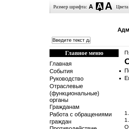
Размер шрифта:
Цвета
Адм
Главное меню
П
Главная
П
События
E
Руководство
Отраслевые
(функциональные)
органы
Гражданам
1
Работа с обращениями
1
граждан
О
Противодействие