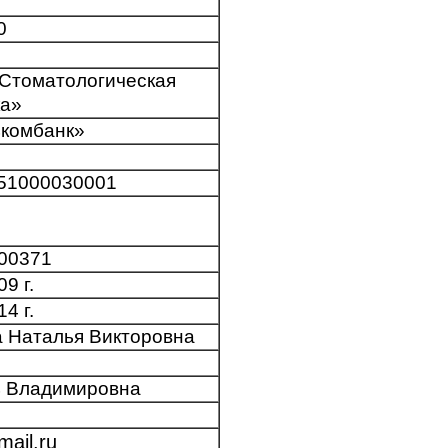
0
Стоматологическая
ка»
комбанк»
51000030001
000371
9 г.
4 г.
 Наталья Викторовна
ь Владимировна
ail.ru