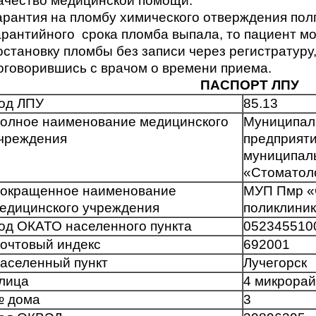
ачество медицинской помощи.
арантия на пломбу химического отверждения полг
арантийного срока пломба выпала, то пациент м
остановку пломбы без записи через регистратуру
оговорившись с врачом о времени приема.
ПАСПОРТ ЛПУ
од ЛПУ
85.13
олное наименование медицинского
Муниципал
чреждения
предприят
муниципал
«Стоматоло
окращенное наименование
МУП Пмр «
едицинского учреждения
поликлини
од ОКАТО населенного пункта
052345510
очтовый индекс
692001
аселенный пункт
Лучегорск
лица
4 микрора
 дома
3