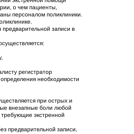
зании экстренной помощи
рии, о чем пациенты,
аны персоналом поликлиники.
оликлинике.
з предварительной записи в
осуществляется:
,
алисту регистратор
ю определения необходимости
уществляется при острых и
рые внезапные боли любой
, требующие экстренной
без предварительной записи,