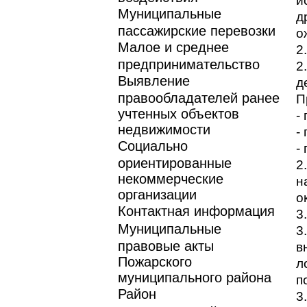
и
Муниципальные
д
пассажирские перевозки
о
Малое и среднее
2
предпринимательство
2
Выявление
д
правообладателей ранее
П
учтенных объектов
-
недвижимости
-
Социально
-
ориентированные
2
некоммерческие
н
организации
о
Контактная информация
3
Муниципальные
3
правовые акты
в
Пожарского
л
муниципального района
п
Район
3