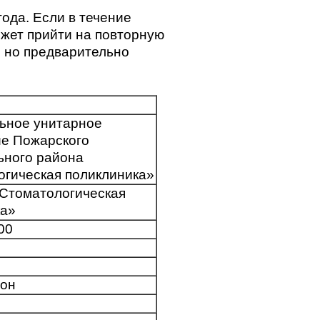
ода. Если в течение
ожет прийти на повторную
, но предварительно
ьное унитарное
ие Пожарского
ьного района
гическая поликлиника»
Стоматологическая
ка»
00
йон