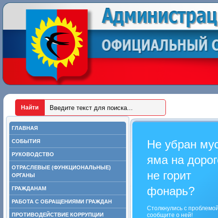
ГЛАВНАЯ
Не убран му
СОБЫТИЯ
РУКОВОДСТВО
яма на дорог
ОТРАСЛЕВЫЕ (ФУНКЦИОНАЛЬНЫЕ)
не горит
ОРГАНЫ
фонарь?
ГРАЖДАНАМ
РАБОТА С ОБРАЩЕНИЯМИ ГРАЖДАН
Столкнулись с проблемо
ПРОТИВОДЕЙСТВИЕ КОРРУПЦИИ
сообщите о ней!