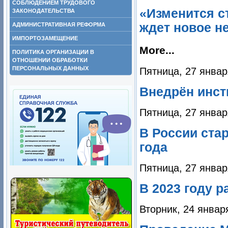
СОБЛЮДЕНИЕМ ТРУДОВОГО
«Изменится ст
ЗАКОНОДАТЕЛЬСТВА
ждет новое н
АДМИНИСТРАТИВНАЯ РЕФОРМА
ИМПОРТОЗАМЕЩЕНИЕ
More...
ПОЛИТИКА ОРГАНИЗАЦИИ В
ОТНОШЕНИИ ОБРАБОТКИ
ПЕРСОНАЛЬНЫХ ДАННЫХ
Пятница, 27 январ
Внедрён инст
Пятница, 27 январ
В России ста
года
Пятница, 27 январ
В 2023 году 
Вторник, 24 январ