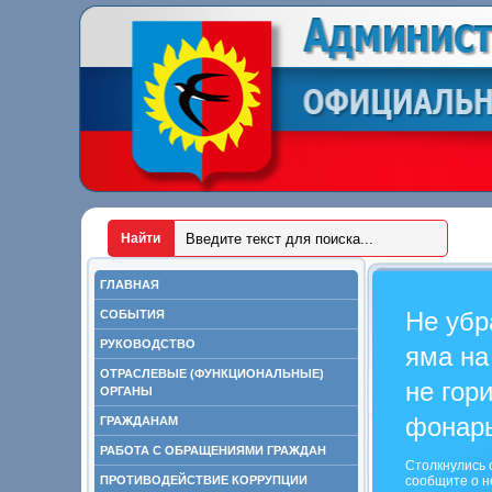
ГЛАВНАЯ
Не убр
СОБЫТИЯ
РУКОВОДСТВО
яма на
ОТРАСЛЕВЫЕ (ФУНКЦИОНАЛЬНЫЕ)
не гор
ОРГАНЫ
фонар
ГРАЖДАНАМ
РАБОТА С ОБРАЩЕНИЯМИ ГРАЖДАН
Столкнулись 
ПРОТИВОДЕЙСТВИЕ КОРРУПЦИИ
сообщите о н