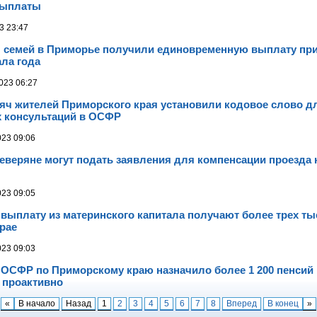
выплаты
3 23:47
ч семей в Приморье получили единовременную выплату пр
ала года
023 06:27
сяч жителей Приморского края установили кодовое слово д
 консультаций в ОСФР
023 09:06
еверяне могут подать заявления для компенсации проезда 
023 09:05
ыплату из материнского капитала получают более трех ты
рае
023 09:03
 ОСФР по Приморскому краю назначило более 1 200 пенсий
 проактивно
«
В начало
Назад
1
2
3
4
5
6
7
8
Вперед
В конец
»