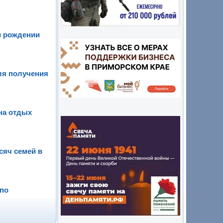
и рождении
ля получения
на отдых
сяч семей в
 по