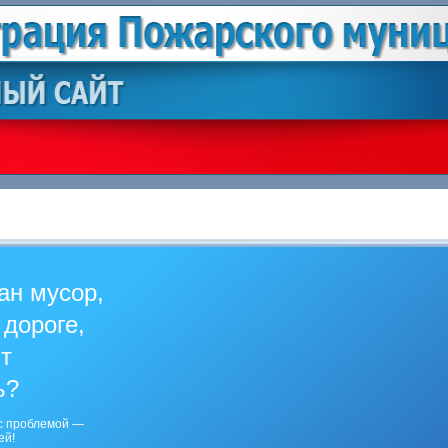
ан мусор,
 дороге,
ит
ь?
с проблемой —
ей!