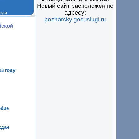
Новый сайт расположен по
адресу:
pozharsky.gosuslugi.ru
 на всё
йской
3 году
обие
ждан