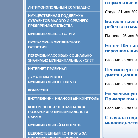
социальные 
АНТИМОНОПОЛЬНЫЙ КОМПЛАЕНС
Среда, 31 мая 202
ИМУЩЕСТВЕННАЯ ПОДДЕРЖКА
СУБЪЕКТОВ МАЛОГО И СРЕДНЕГО
Более 5 тыся
ПРЕДПРИНИМАТЕЛЬСТВА
ребенка с нач
МУНИЦИПАЛЬНЫЕ УСЛУГИ
Пятница, 26 мая 2
ПРОГРАММЫ КОМПЛЕКСНОГО
Более 105 ты
РАЗВИТИЯ
персональных
ПЕРЕЧЕНЬ МАССОВЫХ СОЦИАЛЬНО
Вторник, 23 мая 2
ЗНАЧИМЫХ МУНИЦИПАЛЬНЫХ УСЛУГ
ИНТЕРНЕТ ПРИЕМНАЯ
Пенсионеры-с
дистанционно
ДУМА ПОЖАРСКОГО
МУНИЦИПАЛЬНОГО ОКРУГА
Вторник, 23 мая 2
КОМИССИИ
Ежемесячную в
Приморском к
ВНУТРЕННИЙ ФИНАНСОВЫЙ КОНТРОЛЬ
КОНТРОЛЬНО-СЧЕТНАЯ ПАЛАТА
Вторник, 23 мая 2
ПОЖАРСКОГО МУНИЦИПАЛЬНОГО
ОКРУГА
С начала года
инвалидности
МУНИЦИПАЛЬНЫЙ КОНТРОЛЬ
ВЕДОМСТВЕННЫЙ КОНТРОЛЬ ЗА