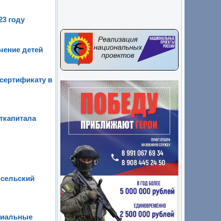
23 году
чение детей
сертификату в
ткапитала
 сельский
циальные