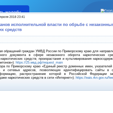
ть жалобу
Жалобы
преля 2018 23:41
анов исполнительной власти по обрьбе с незаконн
их средств
ая обращений граждан УМВД России по Приморскому краю для направл
ного документа в сфере незаконного оборота наркотических ср
 наркотических средств; произрастания и культивирования наркосодерж
ритонов»):
https://25.мвд.рф/request_main
ора по Приморскому краю «Единый реестр доменных имен, указателей 
» и сетевых адресов, позволяющих идентифицировать сайты в с
формацию, распространение которой в Российской Федерации за
аже наркотических средств в сети «Интернет»):
https://eais.rkn.gov.ru/fe