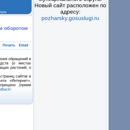
Новый сайт расположен по
адресу:
pozharsky.gosuslugi.ru
 на всё
ым оборотом
Печать
Email
ения обращений в
едств (о местах
ащих растений, о
страниц сайтов в
ети «Интернет»,
прещено (прием
edback/