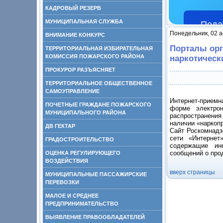
КАДРОВЫЙ РЕЗЕРВ
МУНИЦИПАЛЬНАЯ СЛУЖБА
Пода
Понедельник, 02 а
ВНИМАНИЕ КОНКУРС
Порталы орг
ТЕРРИТОРИАЛЬНАЯ ИЗБИРАТЕЛЬНАЯ
КОМИССИЯ ПОЖАРСКОГО РАЙОНА
наркотическ
ПРОКУРОР РАЗЪЯСНЯЕТ
ТЕРРИТОРИАЛЬНОЕ ОБЩЕСТВЕННОЕ
САМОУПРАВЛЕНИЕ
Интернет-приемн
ПОЧЕТНЫЕ ГРАЖДАНЕ ПОЖАРСКОГО
форме электрон
МУНИЦИПАЛЬНОГО РАЙОНА
распространения
наличии «наркоп
ДВ ГЕКТАР
Сайт Роскомнадз
сети «Интернет
ГРАДОСТРОИТЕЛЬСТВО
содержащие ин
сообщений о прод
ОЦЕНКА РЕГУЛИРУЮЩЕГО
ВОЗДЕЙСТВИЯ
вверх страницы
МУНИЦИПАЛЬНЫЕ ПАССАЖИРСКИЕ
ПЕРЕВОЗКИ
МАЛОЕ И СРЕДНЕЕ
ПРЕДПРИНИМАТЕЛЬСТВО
ВЫЯВЛЕНИЕ ПРАВООБЛАДАТЕЛЕЙ