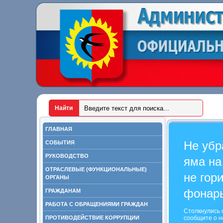
ГЛАВНАЯ
Не убр
СОБЫТИЯ
РУКОВОДСТВО
яма на
ОТРАСЛЕВЫЕ (ФУНКЦИОНАЛЬНЫЕ)
не гор
ОРГАНЫ
фонар
ГРАЖДАНАМ
РАБОТА С ОБРАЩЕНИЯМИ ГРАЖДАН
Столкнулись 
ПРОТИВОДЕЙСТВИЕ КОРРУПЦИИ
сообщите о н