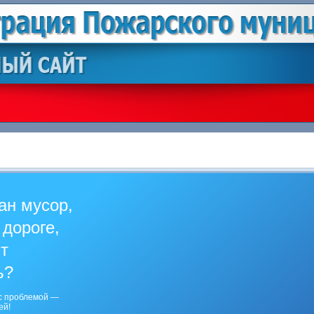
ан мусор,
 дороге,
ит
ь?
с проблемой —
ей!