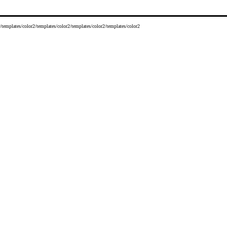
/templates/color2/templates/color2/templates/color2/templates/color2