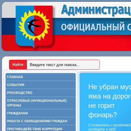
ГЛАВНАЯ
Не убран му
СОБЫТИЯ
РУКОВОДСТВО
яма на дорог
ОТРАСЛЕВЫЕ (ФУНКЦИОНАЛЬНЫЕ)
не горит
ОРГАНЫ
фонарь?
ГРАЖДАНАМ
РАБОТА С ОБРАЩЕНИЯМИ ГРАЖДАН
Столкнулись с проблемо
ПРОТИВОДЕЙСТВИЕ КОРРУПЦИИ
сообщите о ней!