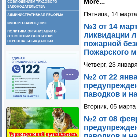
More...
СОБЛЮДЕНИЕМ ТРУДОВОГО
ЗАКОНОДАТЕЛЬСТВА
Пятница, 14 марта
АДМИНИСТРАТИВНАЯ РЕФОРМА
ИМПОРТОЗАМЕЩЕНИЕ
№3 от 14 март
ПОЛИТИКА ОРГАНИЗАЦИИ В
ликвидации л
ОТНОШЕНИИ ОБРАБОТКИ
ПЕРСОНАЛЬНЫХ ДАННЫХ
пожарной без
Пожарского м
Четверг, 23 январ
№2 от 22 янва
предупрежден
паводков и на
Вторник, 05 марта
№2 от 08 фев
предупрежден
паводков и на