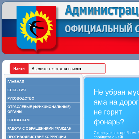
ГЛАВНАЯ
Не убран му
СОБЫТИЯ
РУКОВОДСТВО
яма на дорог
ОТРАСЛЕВЫЕ (ФУНКЦИОНАЛЬНЫЕ)
не горит
ОРГАНЫ
фонарь?
ГРАЖДАНАМ
РАБОТА С ОБРАЩЕНИЯМИ ГРАЖДАН
Столкнулись с проблемо
ПРОТИВОДЕЙСТВИЕ КОРРУПЦИИ
сообщите о ней!