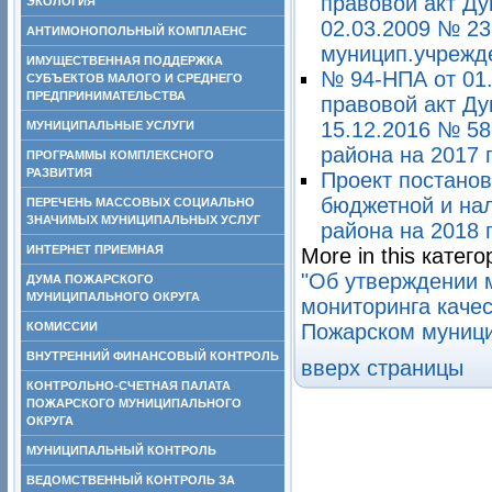
правовой акт Ду
ЭКОЛОГИЯ
02.03.2009 № 2
АНТИМОНОПОЛЬНЫЙ КОМПЛАЕНС
муницип.учрежде
ИМУЩЕСТВЕННАЯ ПОДДЕРЖКА
№ 94-НПА от 01
СУБЪЕКТОВ МАЛОГО И СРЕДНЕГО
ПРЕДПРИНИМАТЕЛЬСТВА
правовой акт Ду
15.12.2016 № 5
МУНИЦИПАЛЬНЫЕ УСЛУГИ
района на 2017 
ПРОГРАММЫ КОМПЛЕКСНОГО
РАЗВИТИЯ
Проект постано
бюджетной и на
ПЕРЕЧЕНЬ МАССОВЫХ СОЦИАЛЬНО
ЗНАЧИМЫХ МУНИЦИПАЛЬНЫХ УСЛУГ
района на 2018 
ИНТЕРНЕТ ПРИЕМНАЯ
More in this катего
"Об утверждении 
ДУМА ПОЖАРСКОГО
МУНИЦИПАЛЬНОГО ОКРУГА
мониторинга каче
КОМИССИИ
Пожарском муници
ВНУТРЕННИЙ ФИНАНСОВЫЙ КОНТРОЛЬ
вверх страницы
КОНТРОЛЬНО-СЧЕТНАЯ ПАЛАТА
ПОЖАРСКОГО МУНИЦИПАЛЬНОГО
ОКРУГА
МУНИЦИПАЛЬНЫЙ КОНТРОЛЬ
ВЕДОМСТВЕННЫЙ КОНТРОЛЬ ЗА